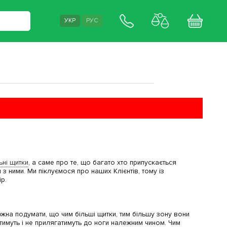
УКР
РУС
ні щитки
, а саме про те, що багато хто припускається
и з ними. Ми піклуємося про наших Клієнтів, тому із
р.
жна подумати, що чим більші щитки, тим більшу зону вони
тимуть і не прилягатимуть до ноги належним чином. Чим