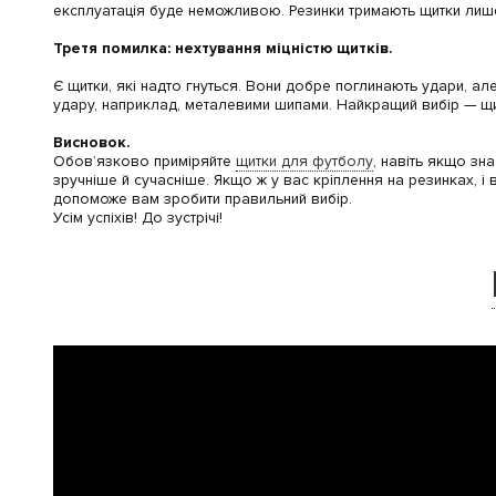
експлуатація буде неможливою. Резинки тримають щитки лише
Третя помилка: нехтування міцністю щитків.
Є щитки, які надто гнуться. Вони добре поглинають удари, але
удару, наприклад, металевими шипами. Найкращий вибір — щит
Висновок.
Обов’язково приміряйте
щитки для футболу
, навіть якщо зн
зручніше й сучасніше. Якщо ж у вас кріплення на резинках, і
допоможе вам зробити правильний вибір.
Усім успіхів! До зустрічі!