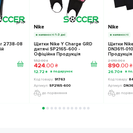
Nike
Nike
в наявності 1-3 дні
в наявності
er 2738-08
Щитки Nike Y Charge GRD
Щитки Nike
ій
дитячі SP2165-600 -
DN3611-010
Офіційна Продукція
Продукція
552
.
00
2 010
.
00
₴
₴
424
.
00
890
.
00
₴
₴
12
.
72
26
.
70
₴
₴
91763
8
SP2165-600
DN36
до порівняння
до порів