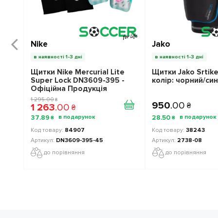
Nike
Jako
в наявності 1-3 дні
в наявності 1-3 дні
Щитки Nike Mercurial Lite
Щитки Jako Srtik
Super Lock DN3609-395 -
колір: чорний/син
Офіційна Продукція
1 295
.
00
₴
950
.
00
1 263
.
00
₴
₴
37
.
89
28
.
50
₴
₴
84907
38243
DN3609-395-45
2738-08
до порівняння
до порівняння