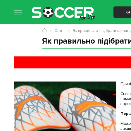
Ка
Статті
Як правильно підібрати щитки
Як правильно підібрат
Приві
Сього
помил
задов
Перш
Може 
захищ