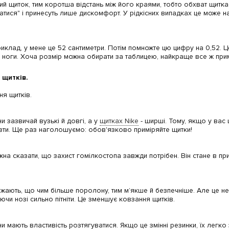
й щиток, тим коротша відстань між його краями, тобто обхват щитка.
атися" і принесуть лише дискомфорт. У рідкісних випадках це може на
иклад, у мене це 52 сантиметри. Потім помножте цю цифру на 0,52. Ц
і ноги. Хоча розмір можна обирати за таблицею, найкраще все ж прим
 щитків.
ня щитків.
 зазвичай вузькі й довгі, а у
щитках Nike
- ширші. Тому, якщо у вас
лізти. Ще раз наголошуємо: обов'язково приміряйте щитки!
жна сказати, що захист гомілкостопа завжди потрібен. Він стане в пр
ажають, що чим більше поролону, тим м’якше й безпечніше. Але це не 
аючи нозі сильно пітніти. Це зменшує ковзання щитків.
 мають властивість розтягуватися. Якщо це змінні резинки, їх легко 