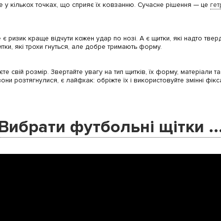
 у кількох точках, що сприяє їх ковзанню. Сучасне рішення — це
гет
 є ризик краще відчути кожен удар по нозі. А є щитки, які надто тве
ки, які трохи гнуться, але добре тримають форму.
аєте свій розмір. Звертайте увагу на тип щитків, їх форму, матеріали 
 вони розтягнулися, є лайфхак: обріжте їх і використовуйте змінні фі
Вибрати футбольні щітки ..