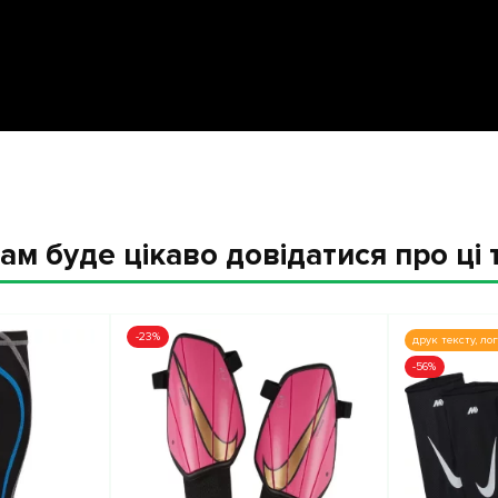
ам буде цікаво довідатися про ці 
-23%
друк тексту, ло
-56%