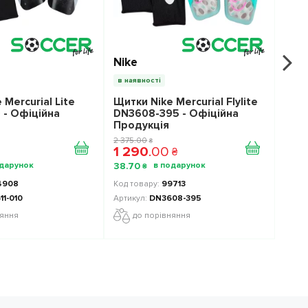
Nike
Nik
в наявності
в на
 Mercurial Lite
Щитки Nike Mercurial Flylite
Щитк
 - Офіційна
DN3608-395 - Офіційна
DN36
Продукція
Про
2 375
.
00
1 333
.
₴
1 290
.
00
89
₴
38
.
70
26
.
7
₴
4908
99713
11-010
DN3608-395
няння
до порівняння