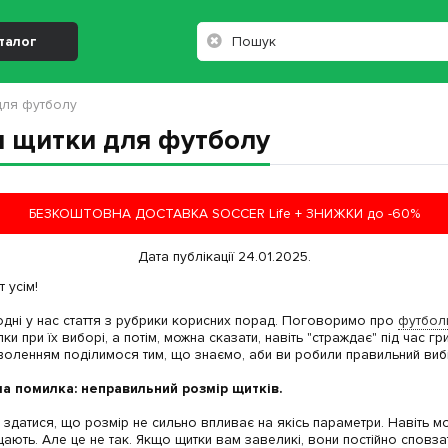
талог
 для футболу
и щитки для футболу
БЕЗКОШТОВНА ДОСТАВКА SOCCER Life + ЗНИЖКИ до -60%
Дата публікації 24.01.2025.
т усім!
дні у нас стаття з рубрики корисних порад. Поговоримо про
футболь
ки при їх виборі, а потім, можна сказати, навіть "страждає" під час гр
оленням поділимося тим, що знаємо, аби ви робили правильний вибі
а помилка: неправильний розмір щитків.
здатися, що розмір не сильно впливає на якісь параметри. Навіть мо
ають. Але це не так. Якщо щитки вам завеликі, вони постійно сповза