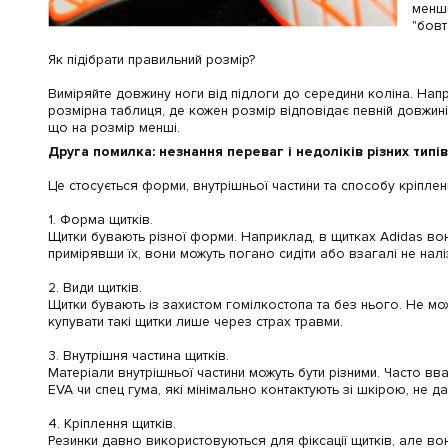
менши
"бовт
Як підібрати правильний розмір?
Виміряйте довжину ноги від підлоги до середини коліна. Напр
розмірна таблиця, де кожен розмір відповідає певній довжин
що на розмір менші.
Друга помилка: незнання переваг і недоліків різних типів
Це стосується форми, внутрішньої частини та способу кріплен
1. Форма щитків.
Щитки бувають різної форми. Наприклад, в щитках Adidas вони
примірявши їх, вони можуть погано сидіти або взагалі не на
2. Види щитків.
Щитки бувають із захистом гомілкостопа та без нього. Не мо
купувати такі щитки лише через страх травми.
3. Внутрішня частина щитків.
Матеріали внутрішньої частини можуть бути різними. Часто вв
EVA чи спец гума, які мінімально контактують зі шкірою, не д
4. Кріплення щитків.
Резинки давно використовуються для фіксації щитків, але вони