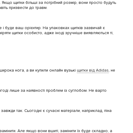
 Якщо щитки більші за потрібний розмір, вони просто будуть
віть призвести до травм.
е і буде ваш орієнтир. На упаковках щитків зазвичай є
іряти щитки особисто, адже іноді зручніше виявляються ті,
 широка нога, а ви купили онлайн вузькі
щитки від Adidas
, не
игоді лише за наявності проблем із суглобом. Не варто
завжди так. Сьогодні є сучасні матеріали, наприклад, піна
замінити. Але якщо вони вшиті, замінити їх буде складно, а