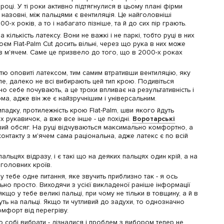
ці. У ті роки активно підтягнулися в цьому плані фірми
назовні, між пальцями є вентиляція. Це найголовніші
-х років, а то і набагато пізніше, та й до сих пір грають.
лькість латексу. Вони не важкі і не паркі, тобто руці в них
роєм Flat-Palm Cut досить вільні, через що рука в них може
 з м'ячем. Саме це призвело до того, що в 2000-х роках
стю оповиті латексом, тим самим втративши вентиляцію, яку
е, далеко не всі вибирають цей тип крою. Подивіться
но себе почувають, а це трохи впливає на результативність і
рма, адже він же є найзручнішим і універсальним.
падку, протилежність крою Flat-Palm, шви якого йдуть
 рукавичок, а вже все інше - це похідні.
Воротарські
йвий обсяг. На руці відчуваються максимально комфортно, а
нтакту з м'ячем сама раціональна, адже латекс є по всій
іх пальцях відразу, і є такі що на деяких пальцях один крій, а на
 головних кроїв.
 тебе одне питання, яке звучить приблизно так - я ось
льно просто. Виходячи з усієї викладеної раніше інформації
кщо у тебе великі пальці, при чому не тільки в товщину, а й в
уть на пальці. Якщо ти чутливий до задухи, то однозначно
омфорт від перегріву.
ю собі вибрати - дізналися і проблем з вибором тепер не