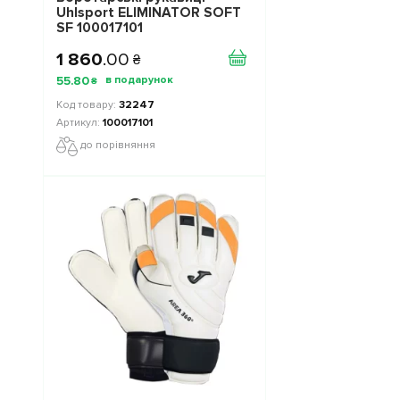
Uhlsport ELIMINATOR SOFT
SF 100017101
1 860
.
00
₴
55
.
80
₴
32247
100017101
до порівняння