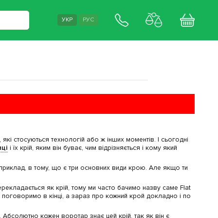
УКР
РУС
, які стосуються технологій або ж інших моментів. І сьогодні
иці
і їх крій, яким він буває, чим відрізняється і кому який
приклад, в тому, що є три основних види крою. Але якщо ти
t перекладається як крій, тому ми часто бачимо назву саме Flat
ми поговоримо в кінці, а зараз про кожний крой докладно і по
t. Абсолютно кожен воротар знає цей крій, так як він є