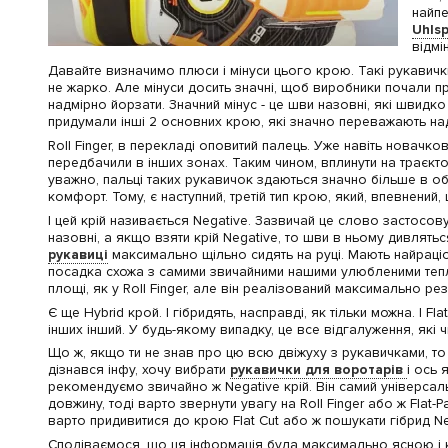
найпе
Uhls
відмі
Давайте визначимо плюси і мінуси цього крою. Такі рукавички 
не жарко. Але мінуси досить значні, щоб виробники почали 
надмірно йорзати. Значний мінус - це шви назовні, які швидк
придумали інші 2 основних крою, які значно переважають над
Roll Finger, в перекладі оповитий палець. Уже навіть новачк
передбачили в інших зонах. Таким чином, вплинути на траєкт
уважно, пальці таких рукавичок здаються значно більше в обся
комфорт. Тому, є наступний, третій тип крою, який, впевнений
І цей крій називається Negative. Зазвичай це слово застосов
назовні, а якщо взяти крій Negative, то шви в ньому дивлять
рукавиці
максимально щільно сидять на руці. Мають найраціо
посадка схожа з самими звичайними нашими улюбленими тепли
площі, як у Roll Finger, але він реалізований максимально ре
Є ще Hybrid крой. І гібридять, насправді, як тільки можна. І Flat
інших інший. У будь-якому випадку, це все відгалуження, які 
Що ж, якщо ти не знав про цю всю двіжуху з рукавичками, то 
дізнався інфу, хочу вибрати
рукавички для воротарів
і ось 
рекомендуємо звичайно ж Negative крій. Він самий універсальни
довжину, тоді варто звернути увагу на Roll Finger або ж Flat
варто придивитися до крою Flat Cut або ж пошукати гібрид Neg
Сподіваємося, що ця інформація була максимально ясною і ко