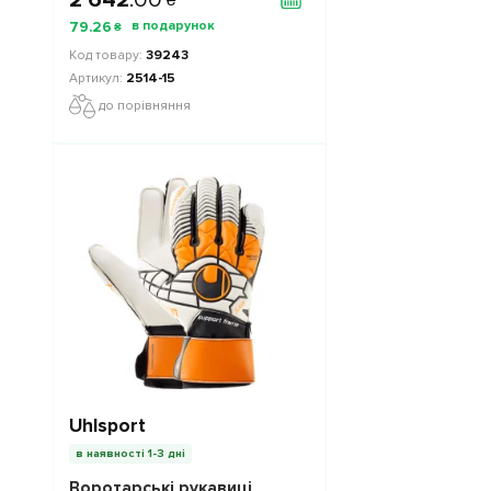
₴
79
.
26
₴
39243
2514-15
до порівняння
Uhlsport
в наявності 1-3 дні
Воротарські рукавиці