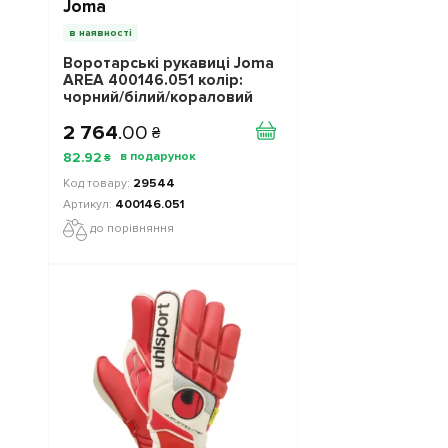
Joma
в наявності
Воротарські рукавиці Joma
AREA 400146.051 колір:
чорний/білий/кораловий
2 764
.
00
₴
82
.
92
₴
29544
400146.051
до порівняння