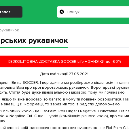
талог
 рукавичок
арських рукавичок
БЕЗКОШТОВНА ДОСТАВКА SOCCER Life + ЗНИЖКИ до -60%
Дата публікації 27.05.2021.
привіт. Ви на SOCCER. І періодично ми розбираємо цікаві всім питання
зповімо Вам про крої воротарських рукавичок.
Воротарські рукав
дить. Стаття буде дуже пізнавальною і цікавою, тому, ми починаємо.
 якщо ти вже воротар, то багато в чому ти повинен розбиратися. На
 не знаєш цієї інформації, то зараз ми тобі з радістю допоможемо.
, 3 основних крою - це Flat-Palm, Roll Finger і Negative. Приставка Cu
або ж Negative Cut. Є ще і Hybrid (комбінація різного крою), про які 
ку.
, найперший крій, засновник воротарських рукавичок - це Flat-Palm Cu