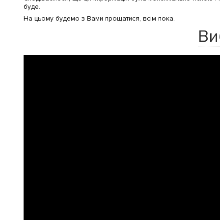
буде.
На цьому будемо з Вами прощатися, всім пока.
Ви