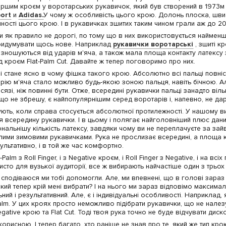
ршим кроєм у воротарських рукавичок, який був створений в 1973м ро
port
и
Adidas.
У чому ж особливість цього крою. Долонь плоска, шви 
нності цього крою. І в рукавичках зшитих таким чином грали аж до 2000
як правило не дорогі, по тому що в них використовується найменша кі
придумувати щось нове. Наприклад
рукавички воротарські
, зшиті к
о зношуються від ударів м'яча, а також мала площа контакту латексу
 кроєм Flat-Palm Cut. Давайте ж тепер поговоримо про них.
ові стане ясно в чому фішка такого крою. Абсолютно всі пальці повні
орію м'яча стало можливо будь-якою зоною пальця, навіть бічною. Ал
зі, ніж повинні бути. Отже, всередині рукавички пальці занадто віль
, що не збрешу, є найпопулярнішим серед воротарів і, напевно, не да
ують, коли справа стосується абсолютної протилежності. У нашому ви
ся всередину рукавички. І в цьому і полягає найголовніший плюс даних
нальнішу кількість латексу, завдяки чому ви не переплачуєте за за
ми зимовими рукавичками. Рука не прослизає всередині, а площа ко
зультативно, і в той же час комфортно.
-Palm з Roll Finger, і з Negative кроєм, і Roll Finger з Negative, і на вс
чисто для вузької аудиторії, все ж вибирають найчастіше один з трьох
сподіваюся ми тобі допомогли. Але, ми впевнені, що в голові зараз у
який тепер крій мені вибрати? І на нього ми зараз відповімо максима
й і результативний. Але, є і індивідуальні особливості. Наприклад, я
-Palm. У цих кроях просто неможливо підібрати рукавички, що не налез
ative крою та Flat Cut. Тоді твоя рука точно не буде відчувати диск
рисною. І тепер багато, хто раніше не знав про те, який же тип кро