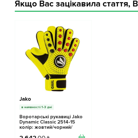
Якщо Вас зацікавила стаття, В
Jako
в наявності 1-3 дні
Воротарські рукавиці Jako
Dynamic Classic 2514-15
колір: жовтий/чорний/
червоний
2 642
.
00