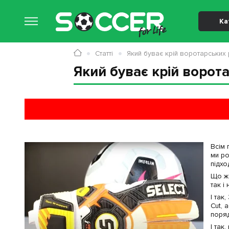
Ка
Статті
Який буває крій воротарських
Який буває крій ворот
Всім 
ми ро
підхо
Що ж,
так і
І так
Cut, 
поряд
І так