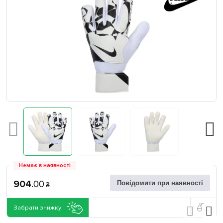
Немає в наявності
904
.
00
Повідомити при наявності
₴
Забрати знижку