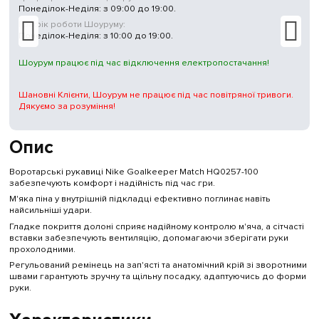
Понеділок-Неділя: з 09:00 до 19:00.
Графік роботи Шоуруму:
Понеділок-Неділя: з 10:00 до 19:00.
Шоурум працює під час відключення електропостачання!
Шановні Клієнти, Шоурум не працює під час повітряної тривоги.
Дякуємо за розуміння!
Опис
Воротарські рукавиці Nike Goalkeeper Match HQ0257-100
забезпечують комфорт і надійність під час гри.
М'яка піна у внутрішній підкладці ефективно поглинає навіть
найсильніші удари.
Гладке покриття долоні сприяє надійному контролю м'яча, а сітчасті
вставки забезпечують вентиляцію, допомагаючи зберігати руки
прохолодними.
Регульований ремінець на зап'ясті та анатомічний крій зі зворотними
швами гарантують зручну та щільну посадку, адаптуючись до форми
руки.