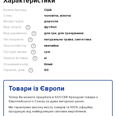
Характеристики
Країна бренду:
США
Стать:
чоловіча, жіноча
Вікова група:
доросла
Вид спорту:
футбол
?
Вид рукавичок:
для гри, для тренування
?
Тип покриття:
натуральна трава, синтетика
?
Зносостійкість:
звичайна
?
Погодні умови:
сухі
?
Захисні вставки:
ні
?
Основний колір:
білий
Гарантія, днів:
90
?
Товари із Європи
Тепер Ви можете придбати в SOCCER брендові товари з
Європейського Союзу за дуже вигідною ціною.
Ми гарантуємо високу якість товарів та 100% офіційну
продукцію від найвідоміших світових виробників.