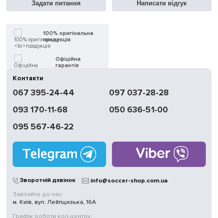
Задати питання
Написати відгук
100% оригінальна
продукція
Офіційна
гарантія
Контакти
Швидка
067 395-24-44
097 037-28-28
доставка
093 170-11-68
050 636-51-00
Обмін | Повернення
протягом 14 днів
095 567-46-22
Працюємо
без вихідних
Магазини
у Києві
Зворотній дзвінок
info@soccer-shop.com.ua
Завітайте до нас:
м. Київ, вул. Лейпцизька, 16А
Графік роботи кол-центру: