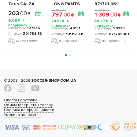
Zeus CALZA
LONG PANTS
871701.9611
TUBE Z01754
NAVY 101112.331
колір:
1 216
.
00
1 636
.
00
₴
₴
203
.
00
797
.
00
1 309
.
00
колір:
червоний
₴
₴
₴
блакитний
6
.
09
23
.
91
39
.
27
₴
₴
₴
107336
49131
90330
Z01754-53
101112.331
871701.9611
до порівняння
до порівняння
до порівняння
© 2008—2026
SOCCER-SHOP.COM.UA
Оплата і доставка
Обмін/Повернення товару
Політика конфіденційності
Умови та положення