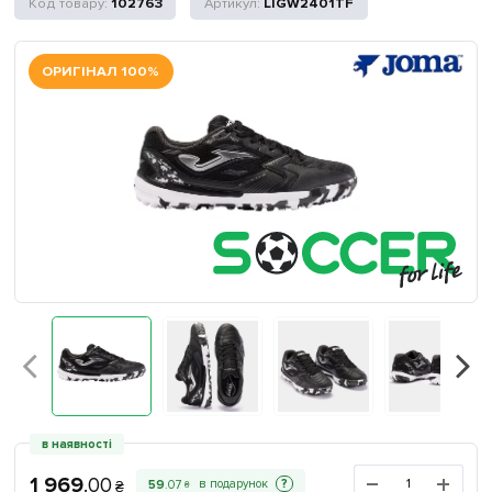
102763
LIGW2401TF
ОРИГІНАЛ 100%
в наявності
1 969
.
00
?
59
.
07
₴
₴