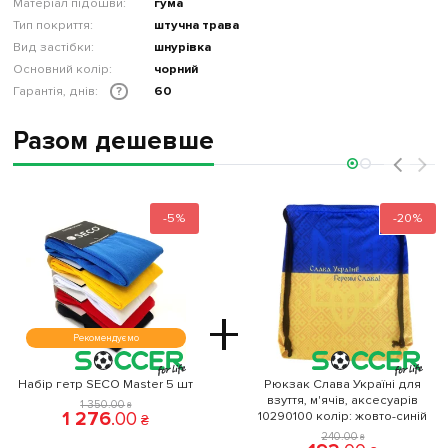
Матеріал підошви:
гума
Тип покриття:
штучна трава
Вид застібки:
шнурівка
Основний колір:
чорний
Гарантія, днів:
60
?
Разом дешевше
‹
›
-5%
-20%
+
Рекомендуємо
Набір гетр SECO Master 5 шт
Рюкзак Слава Україні для
взуття, м'ячів, аксесуарів
(
1 350
.
00
₴
1 276
.
00
10290100 колiр: жовто-синій
₴
240
.
00
₴