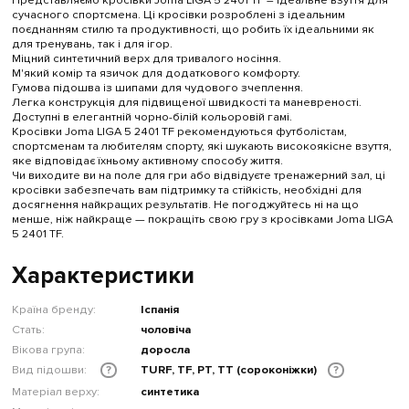
Представляємо кросівки Joma LIGA 5 2401 TF – ідеальне взуття для
сучасного спортсмена. Ці кросівки розроблені з ідеальним
поєднанням стилю та продуктивності, що робить їх ідеальними як
для тренувань, так і для ігор.
Міцний синтетичний верх для тривалого носіння.
М'який комір та язичок для додаткового комфорту.
Гумова підошва із шипами для чудового зчеплення.
Легка конструкція для підвищеної швидкості та маневреності.
Доступні в елегантній чорно-білій кольоровій гамі.
Кросівки Joma LIGA 5 2401 TF рекомендуються футболістам,
спортсменам та любителям спорту, які шукають високоякісне взуття,
яке відповідає їхньому активному способу життя.
Чи виходите ви на поле для гри або відвідуєте тренажерний зал, ці
кросівки забезпечать вам підтримку та стійкість, необхідні для
досягнення найкращих результатів. Не погоджуйтесь ні на що
менше, ніж найкраще — покращіть свою гру з кросівками Joma LIGA
5 2401 TF.
Характеристики
Країна бренду:
Іспанія
Стать:
чоловіча
Вікова група:
доросла
Вид підошви:
TURF, TF, PT, TT (сороконіжки)
?
?
Матеріал верху:
синтетика