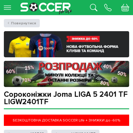
Повернутися
Сороконіжки Joma LIGA 5 2401 TF
LIGW2401TF
БЕЗКОШТОВНА ДОСТАВКА SOCCER Life + ЗНИЖКИ до -60%