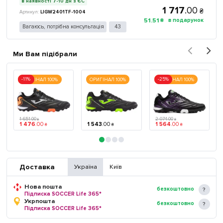
в наявності 7-10 дн з ЄС
1 717
.
00
₴
LIGW2401TF-1004
51
.
51
₴
Вагаюсь, потрібна консультація
43
Ми Вам підібрали
-11%
-25%
ОРИГІНАЛ 100%
ОРИГІНАЛ 100%
ОРИГІНАЛ 100%
1 651
.
00
2 074
.
00
₴
₴
1 476
.
00
1 543
.
00
1 564
.
00
₴
₴
₴
Доставка
Україна
Київ
Нова пошта
безкоштовно
Підписка SOCCER Life 365*
Укрпошта
безкоштовно
Підписка SOCCER Life 365*