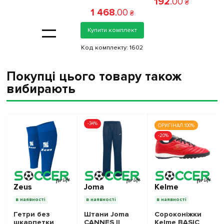
192
.
00
₴
1 468
.
00
₴
=
Купити комплект
Код комплекту:
1602
Покупці цього товару також
вибирають
-34%
ОРИГІНАЛ 100%
-20%
Zeus
Joma
Kelme
в наявності
в наявності
в наявності
Гетри без
Штани Joma
Сороконіжки
шкарпетки
CANNES II
Kelme BASIC