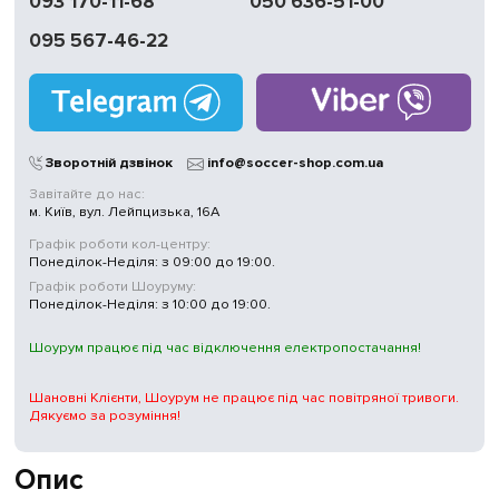
093 170-11-68
050 636-51-00
Обмін | Повернення
протягом 14 днів
095 567-46-22
Працюємо
без вихідних
Магазини
у Києві
Зворотній дзвінок
info@soccer-shop.com.ua
Завітайте до нас:
м. Київ, вул. Лейпцизька, 16А
Графік роботи кол-центру:
Понеділок-Неділя: з 09:00 до 19:00.
Графік роботи Шоуруму:
Понеділок-Неділя: з 10:00 до 19:00.
Шоурум працює під час відключення електропостачання!
Шановні Клієнти, Шоурум не працює під час повітряної тривоги.
Дякуємо за розуміння!
Опис