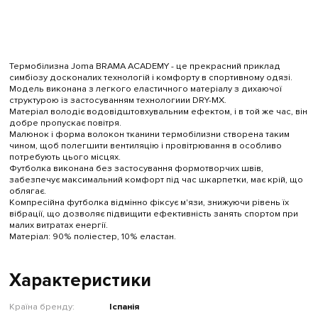
Термобілизна Joma BRAMA ACADEMY - це прекрасний приклад
симбіозу досконалих технологій і комфорту в спортивному одязі.
Модель виконана з легкого еластичного матеріалу з дихаючої
структурою із застосуванням технологиии DRY-MX.
Матеріал володіє водовідштовхувальним ефектом, і в той же час, він
добре пропускає повітря.
Малюнок і форма волокон тканини термобілизни створена таким
чином, щоб полегшити вентиляцію і провітрювання в особливо
потребують цього місцях.
Футболка виконана без застосування формотворчих швів,
забезпечує максимальний комфорт під час шкарпетки, має крій, що
облягає.
Компресійна футболка відмінно фіксує м'язи, знижуючи рівень їх
вібрації, що дозволяє підвищити ефективність занять спортом при
малих витратах енергії.
Матеріал: 90% поліестер, 10% еластан.
Характеристики
Країна бренду:
Іспанія