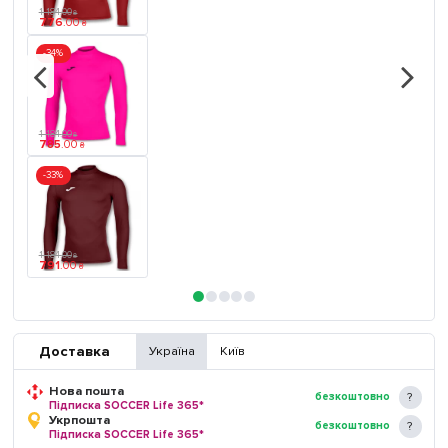
1 184
.
00
₴
776
.
00
₴
-34%
1 184
.
00
₴
785
.
00
₴
-33%
1 184
.
00
₴
791
.
00
₴
Доставка
Україна
Київ
Нова пошта
безкоштовно
Підписка SOCCER Life 365*
Укрпошта
безкоштовно
Підписка SOCCER Life 365*