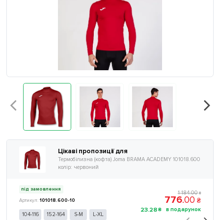
Цікаві пропозиції для
Термобілизна (кофта) Joma BRAMA ACADEMY 101018.600
колір: червоний
під замовлення
1 184
.
00
₴
776
.
00
₴
101018.600-10
23
.
28
₴
104-116
152-164
S-M
L-XL