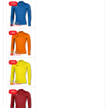
-52%
1 576
.
00
₴
757
.
00
₴
-36%
1 184
.
00
₴
757
.
00
₴
-34%
1 184
.
00
₴
776
.
00
₴
-34%