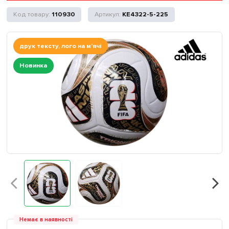
110930
KE4322-5-225
друк тексту, лого на м'ячі
Новинка
Немає в наявності