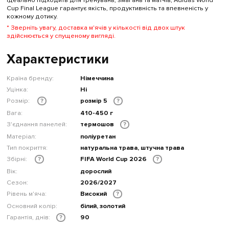
Ідеально підходить для тренувань, змагань та матчів, Adidas World
Cup Final League гарантує якість, продуктивність та впевненість у
кожному дотику.
* Зверніть увагу, доставка м'ячів у кількості від двох штук
здійснюється у спущеному вигляді.
Характеристики
Країна бренду:
Німеччина
Уцінка:
Ні
Розмір:
розмір 5
?
?
Вага:
410-450 г
З'єднання панелей:
термошов
?
Матеріал:
поліуретан
Тип покриття:
натуральна трава, штучна трава
Збірні:
FIFA World Cup 2026
?
?
Вік:
дорослий
Сезон:
2026/2027
Рівень м'яча:
Високий
?
Основний колір:
білий, золотий
Гарантія, днів:
90
?