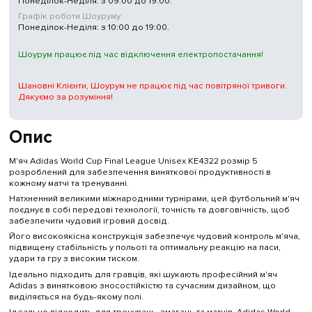
Понеділок-Неділя: з 09:00 до 19:00.
Графік роботи Шоуруму:
Понеділок-Неділя: з 10:00 до 19:00.
Шоурум працює під час відключення електропостачання!
Шановні Клієнти, Шоурум не працює під час повітряної тривоги.
Дякуємо за розуміння!
Опис
М'яч Adidas World Cup Final League Unisex KE4322 розмір 5
розроблений для забезпечення виняткової продуктивності в
кожному матчі та тренуванні.
Натхненний великими міжнародними турнірами, цей футбольний м'яч
поєднує в собі передові технології, точність та довговічність, щоб
забезпечити чудовий ігровий досвід.
Його високоякісна конструкція забезпечує чудовий контроль м'яча,
підвищену стабільність у польоті та оптимальну реакцію на паси,
удари та гру з високим тиском.
Ідеально підходить для гравців, які шукають професійний м'яч
Adidas з винятковою зносостійкістю та сучасним дизайном, що
виділяється на будь-якому полі.