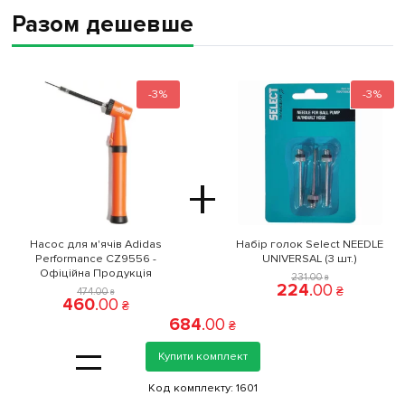
Разом дешевше
-3%
-3%
+
Насос для м'ячів Adidas
Набір голок Select NEEDLE
Performance CZ9556 -
UNIVERSAL (3 шт.)
Офіційна Продукція
231
.
00
₴
224
.
00
₴
474
.
00
₴
460
.
00
₴
684
.
00
₴
=
Купити комплект
Код комплекту:
1601