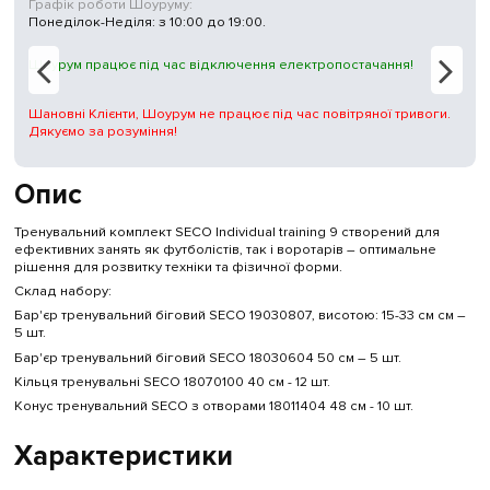
Графік роботи Шоуруму:
Понеділок-Неділя: з 10:00 до 19:00.
Шоурум працює під час відключення електропостачання!
Шановні Клієнти, Шоурум не працює під час повітряної тривоги.
Дякуємо за розуміння!
Опис
Тренувальний комплект SECO Individual training 9 створений для
ефективних занять як футболістів, так і воротарів – оптимальне
рішення для розвитку техніки та фізичної форми.
Склад набору:
Бар'єр тренувальний біговий SECO 19030807, висотою: 15-33 см см –
5 шт.
Бар'єр тренувальний біговий SECO 18030604 50 см – 5 шт.
Кільця тренувальні SECO 18070100 40 см - 12 шт.
Конус тренувальний SECO з отворами 18011404 48 см - 10 шт.
Характеристики