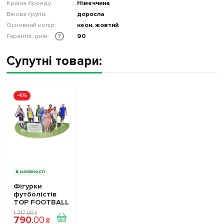
Країна бренду:
Німеччина
Вікова група:
доросла
Основний колір:
неон, жовтий
Гарантія, днів:
90
?
Супутні товари:
-40%
в наявності
Фігурки
футболістів
TOP FOOTBALL
STARS - Набір
1 317
.
00
₴
790
.
00
The Football
₴