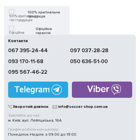
100% оригінальна
продукція
Офіційна
гарантія
Контакти
Швидка
067 395-24-44
097 037-28-28
доставка
093 170-11-68
050 636-51-00
Обмін | Повернення
протягом 14 днів
095 567-46-22
Працюємо
без вихідних
Магазини
у Києві
Зворотній дзвінок
info@soccer-shop.com.ua
Завітайте до нас:
м. Київ, вул. Лейпцизька, 16А
Графік роботи кол-центру:
Понеділок-Неділя: з 09:00 до 19:00.