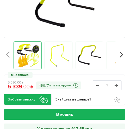
в наявності
5 620
.
00
₴
5 339
.
00
?
160
.
17
₴
₴
Забрати знижку
Знайшли дешевше?
В кошик
У розстрочку по 917.55 грн