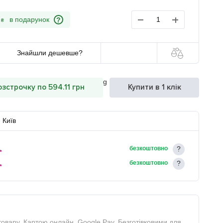
?
₴
Знайшли дешевше?
озстрочку по 594.11 грн
Купити в 1 клік
Київ
безкоштовно
*
безкоштовно
*
товару, Картою онлайн, Google Pay, Безготівковими для