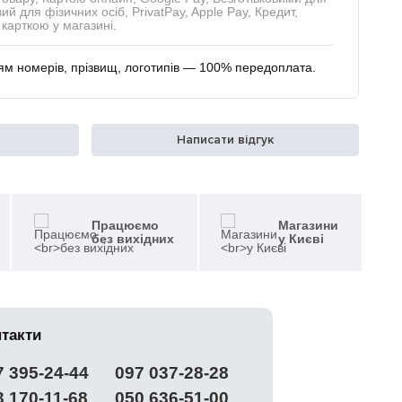
ий для фізичних осіб, PrivatPay, Apple Pay, Кредит,
карткою у магазині.
м номерів, прізвищ, логотипів — 100% передоплата.
Написати відгук
Працюємо
Магазини
без вихідних
у Києві
нтакти
7 395-24-44
097 037-28-28
3 170-11-68
050 636-51-00