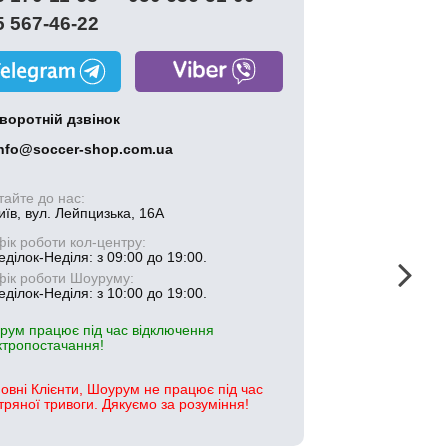
5 567-46-22
воротній дзвінок
nfo@soccer-shop.com.ua
тайте до нас:
иїв, вул. Лейпцизька, 16А
фік роботи кол-центру:
ділок-Неділя: з 09:00 до 19:00.
фік роботи Шоуруму:
ділок-Неділя: з 10:00 до 19:00.
рум працює під час відключення
ктропостачання!
овні Клієнти, Шоурум не працює під час
тряної тривоги. Дякуємо за розуміння!