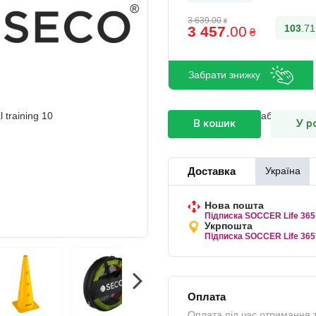
3 639
.
00
₴
103
.
71
3 457
.
00
₴
Забрати знижку
В кошик
У р
Доставка
Україна
Нова пошта
Підписка SOCCER Life 365
Укрпошта
Підписка SOCCER Life 365
Оплата
Оплата під час отримання 