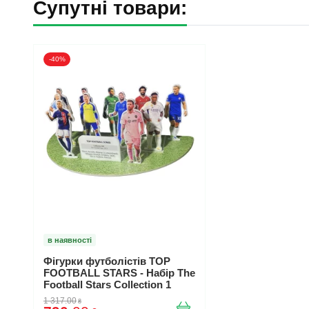
Супутні товари:
-40%
в наявності
Фігурки футболістів TOP
FOOTBALL STARS - Набір The
Football Stars Collection 1
10100250
1 317
.
00
₴