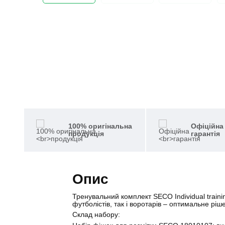
100% оригінальна
Офіційна
продукція
гарантія
Опис
Тренувальний комплект SECO Individual train
футболістів, так і воротарів – оптимальне ріш
Склад набору: