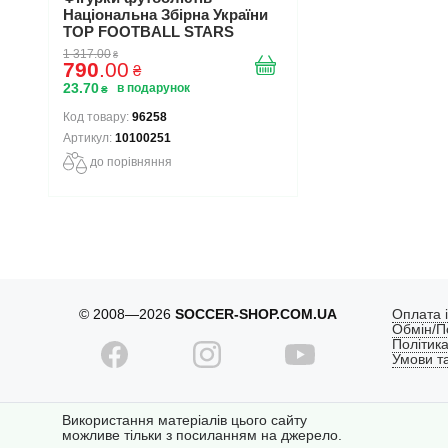
Національна Збірна України
TOP FOOTBALL STARS
Collection 2 10100251
1 317
.
00
₴
790
.
00
₴
23
.
70
₴
96258
10100251
до порівняння
© 2008—2026
SOCCER-SHOP.COM.UA
Оплата і
Обмін/П
Політика
Умови т
Використання матеріалів цього сайту
можливе тільки з посиланням на джерело.