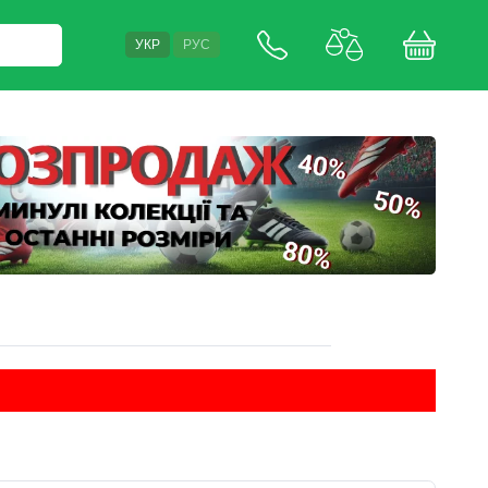
УКР
РУС