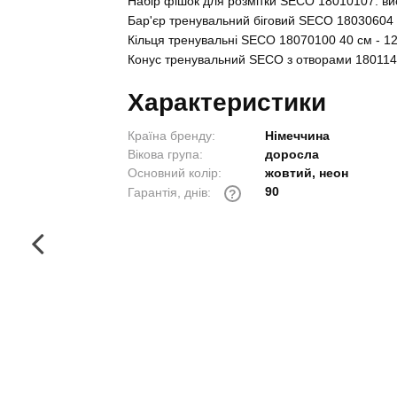
Набір фішок для розмітки SECO 18010107: висо
Бар'єр тренувальний біговий SECO 18030604 5
Кільця тренувальні SECO 18070100 40 см - 1
Конус тренувальний SECO з отворами 1801140
Характеристики
Країна бренду:
Німеччина
Вікова група:
доросла
Основний колір:
жовтий, неон
90
Гарантія, днів:
?