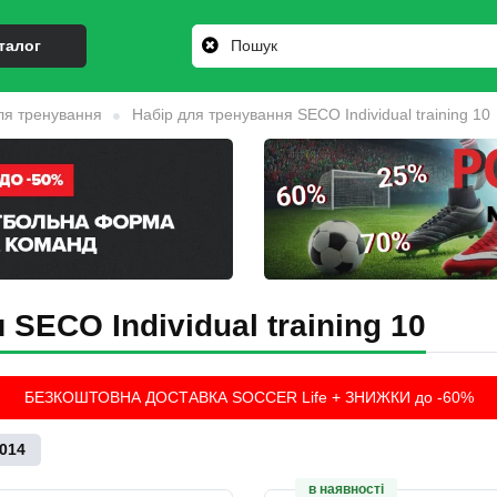
талог
ля тренування
Набір для тренування SECO Individual training 10
SECO Individual training 10
БЕЗКОШТОВНА ДОСТАВКА SOCCER Life + ЗНИЖКИ до -60%
-014
в наявності