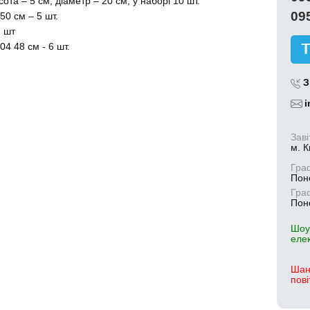
та – 5 см, діаметр – 20 см, у наборі 10 шт.
09
0 см – 5 шт.
2 шт
4 48 см - 6 шт.
З
i
Заві
м. К
Гра
Поне
Гра
Поне
Шоу
еле
Шан
пові