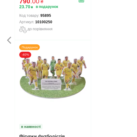
790
.
00
₴
23
.
70
₴
95895
10100250
до порівняння
Подарунок
-40%
в наявності
Фігурки футболістів