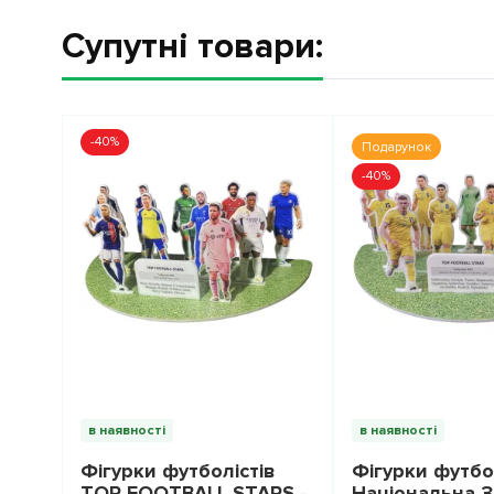
Супутні товари:
-40%
Подарунок
-40%
в наявності
в наявності
Фігурки футболістів
Фігурки футбо
TOP FOOTBALL STARS -
Національна З