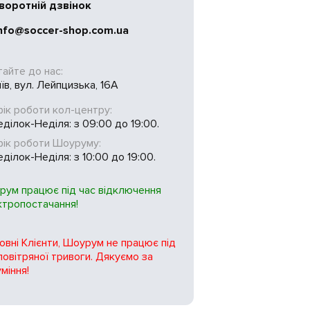
воротній дзвінок
nfo@soccer-shop.com.ua
тайте до нас:
иїв, вул. Лейпцизька, 16А
ік роботи кол-центру:
ділок-Неділя: з 09:00 до 19:00.
фік роботи Шоуруму:
ділок-Неділя: з 10:00 до 19:00.
рум працює під час відключення
ктропостачання!
вні Клієнти, Шоурум не працює під
повітряної тривоги. Дякуємо за
міння!