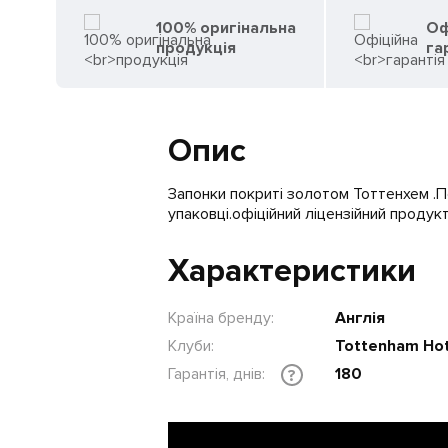
100% оригінальна
Оф
продукція
га
Опис
Запонки покриті золотом Тоттенхем .
упаковці.офіційний ліцензійний продукт
Характеристики
Країна бренду:
Англія
Клуби:
Tottenham Ho
Гарантія, днів:
180
?