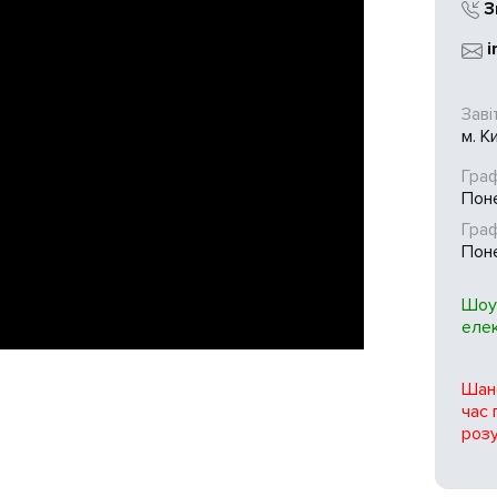
З
i
Заві
м. К
Граф
Поне
Гра
Поне
Шоу
еле
Шано
час 
розу