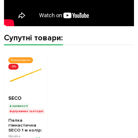
Супутні товари:
Рекомендуємо
-18%
SECO
в наявності
відправимо сьогодні
Палка
гімнастична
SECO 1 м колір:
жовтий
110
.
00
₴