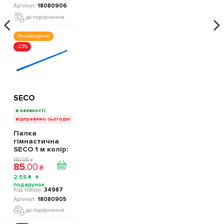
18080906
до порівняння
Рекомендуємо
-23%
SECO
в наявності
відправимо сьогодні
Палка
гімнастична
SECO 1 м колір:
синій
110
.
00
₴
85
.
00
₴
2
.
55
₴
34987
18080905
до порівняння