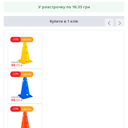
У розстрочку по 16.33 грн
Купити в 1 клік
-25%
Рекомендуємо
126
.
00
₴
95
.
00
₴
-25%
Рекомендуємо
126
.
00
₴
95
.
00
₴
-25%
Рекомендуємо