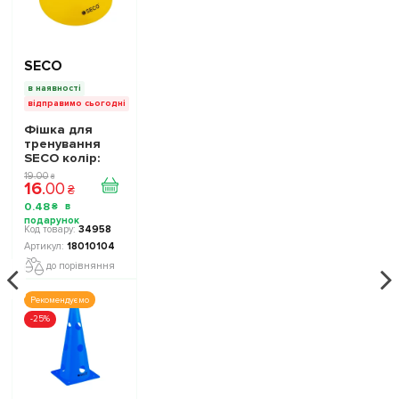
SECO
в наявності
відправимо сьогодні
Фішка для
тренування
SECO колір:
жовтий
19
.
00
₴
16
.
00
₴
0
.
48
₴
34958
18010104
до порівняння
Рекомендуємо
-25%