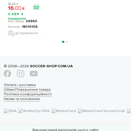
помаранчевий
19
.
00
₴
16
.
00
₴
0
.
48
₴
34960
18010106
до порівняння
© 2008—2026
SOCCER-SHOP.COM.UA
Оплата і доставка
Обмін/Повернення товару
Політика конфіденційності
Умови та положення
Використання матеріалів цього сайту