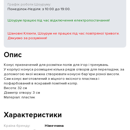
Графік роботи Шоуруму:
Понеділок-Неділя: з 10:00 до 19:00.
Шоурум працює під час відключення електропостачання!
Шановні Клієнти, Шоурум не працює під час повітряної тривоги.
Дякуємо за розуміння!
Опис
Конус призначений для розмітки полів для ігор і тренувань.
У корпусі конуса розміщені кілька рядів отворів для переладіни, за
допомогою якої можна створювати конусні бар'єри різної висоти.
Сам конус виготовлений з міцного якісного пластика і
пофарбований в яскравий помітний колір.
Висота: 32 см
Діаметр отвору: 3 см
Матеріал: пластик
Характеристики
Країна бренду:
Німеччина