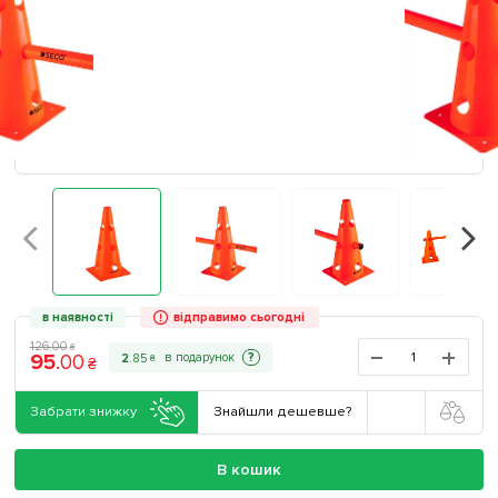
в наявності
відправимо сьогодні
126
.
00
₴
95
.
00
?
2
.
85
₴
₴
Забрати знижку
Знайшли дешевше?
В кошик