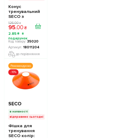
Конус
тренувальний
SECO з
отворами 32
126
.
00
₴
95
.
00
см колір:
₴
жовтий
2
.
85
₴
35020
18011204
до порівняння
Рекомендуємо
-16%
SECO
в наявності
відправимо сьогодні
Фішка для
тренування
SECO колір: