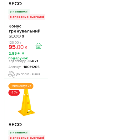
SECO
в наявності
відправимо сьогодні
Конус
тренувальний
SECO з
отворами 32
126
.
00
₴
95
.
00
см колір: синій
₴
2
.
85
₴
35021
18011205
до порівняння
Рекомендуємо
-25%
SECO
в наявності
відправимо сьогодні