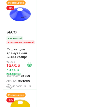
Рекомендуємо
-16%
SECO
в наявності
відправимо сьогодні
Фішка для
тренування
SECO колір:
синій
19
.
00
₴
16
.
00
₴
0
.
48
₴
34959
18010105
до порівняння
Рекомендуємо
-16%