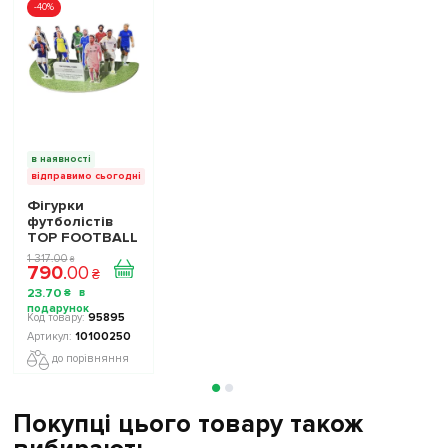
-40%
в наявності
відправимо сьогодні
Фігурки
футболістів
TOP FOOTBALL
STARS - Набір
1 317
.
00
₴
790
.
00
The Football
₴
Stars
23
.
70
₴
Collection 1
10100250
95895
10100250
до порівняння
Покупці цього товару також