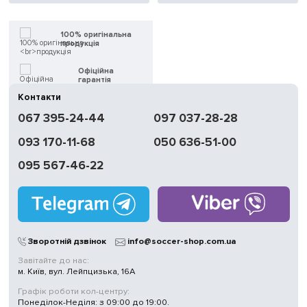
100% оригінальна
продукція
Офіційна
гарантія
Контакти
Швидка
067 395-24-44
097 037-28-28
доставка
093 170-11-68
050 636-51-00
Обмін | Повернення
протягом 14 днів
095 567-46-22
Працюємо
без вихідних
Магазини
у Києві
Зворотній дзвінок
info@soccer-shop.com.ua
Завітайте до нас:
м. Київ, вул. Лейпцизька, 16А
Графік роботи кол-центру:
Понеділок-Неділя: з 09:00 до 19:00.