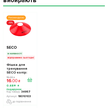
вибирають
Рекомендуємо
-16%
SECO
в наявності
відправимо сьогодні
Фішка для
тренування
SECO колір:
червоний
19
.
00
₴
16
.
00
₴
0
.
48
₴
34957
18010103
до порівняння