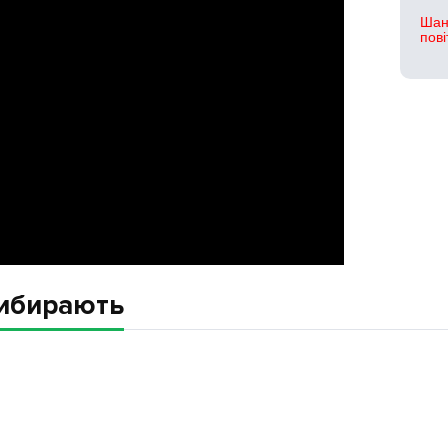
Шан
пові
вибирають