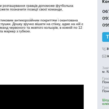
Ко
ити розташування гравців допоможе футбольна
можете позначити позиції своєї команди,
06
09
стиковим антикорозійним покриттям і окантована
лушки. Дошку зручно вішати на стінку, адже на ній є
09
оманд червоного та жовтого кольорів, в кожній по 12
та маркер з губкою.
З
i
Заві
м. К
Гра
Поне
Гра
Поне
Шоу
еле