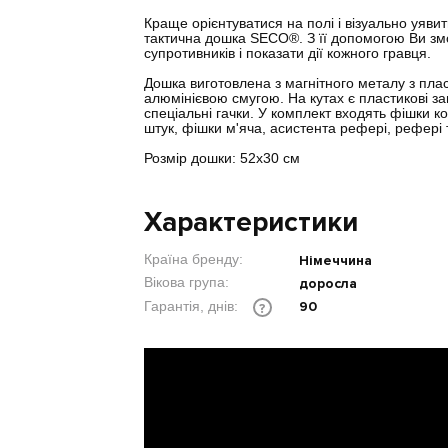
Краще орієнтуватися на полі і візуально уяв
тактична дошка SECO
®
. З її допомогою Ви з
супротивників і показати дії кожного гравця.
Дошка виготовлена з магнітного металу з пла
алюмінієвою смугою. На кутах є пластикові заг
спеціальні гачки. У комплект входять фішки к
штук, фішки м'яча, асистента рефері, рефері 
Розмір дошки: 52х30 см
Характеристики
Країна бренду:
Німеччина
Вікова група:
доросла
90
Гарантія, днів:
?