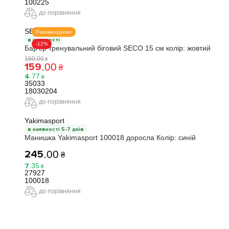
100225
до порівняння
SECO
Рекомендуємо
в наявності
-12%
Бар'єр тренувальний біговий SECO 15 см колір: жовтий
180
.
00
₴
159
.
00
₴
4
.
77
₴
35033
18030204
до порівняння
Yakimasport
в наявності 5-7 днів
Манишка Yakimasport 100018 доросла Колір: синій
245
.
00
₴
7
.
35
₴
27927
100018
до порівняння