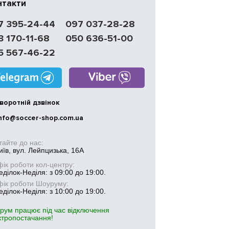
нтакти
7 395-24-44
097 037-28-28
3 170-11-68
050 636-51-00
5 567-46-22
воротній дзвінок
nfo@soccer-shop.com.ua
тайте до нас:
иїв, вул. Лейпцизька, 16А
фік роботи кол-центру:
ділок-Неділя: з 09:00 до 19:00.
фік роботи Шоуруму:
ділок-Неділя: з 10:00 до 19:00.
рум працює під час відключення
ктропостачання!