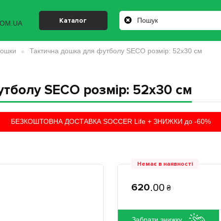
Каталог
дошки
Тактична дошка для футболу SECO розмір: 52х30 см
тболу SECO розмір: 52х30 см
БЕЗКОШТОВНА ДОСТАВКА SOCCER Life + ЗНИЖКИ до -60%
Немає в наявності
620
.
00
₴
Забрати знижку