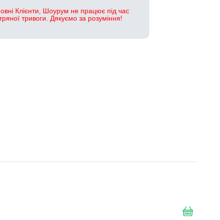
овні Клієнти, Шоурум не працює під час
тряної тривоги. Дякуємо за розуміння!