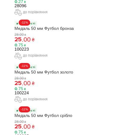
0
.
27
₴
28096
до порівняння
-11%
в наявності
Медаль 50 мм Футбол бронза
28
.
00
₴
25
.
00
₴
0
.
75
₴
100223
до порівняння
-11%
в наявності
Медаль 50 мм Футбол золото
28
.
00
₴
25
.
00
₴
0
.
75
₴
100224
до порівняння
-11%
в наявності
Медаль 50 мм Футбол срібло
28
.
00
₴
25
.
00
₴
0
.
75
₴