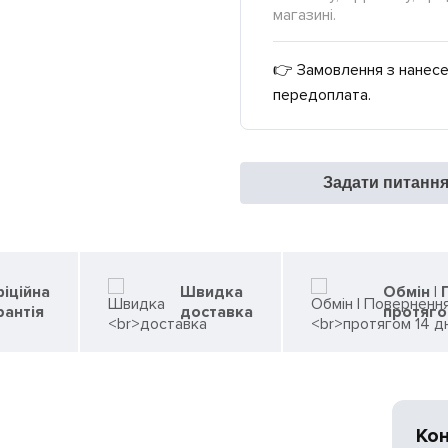
магазині.
👉 Замовлення з нанесе
передоплата.
Задати питанн
іційна
Швидка
Обмін |
рантія
доставка
протяго
Ко