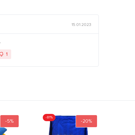
15.01.2023
.
1
-81%
-5%
-20%