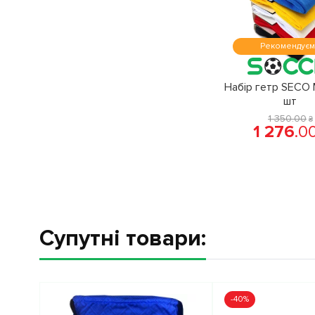
Рекомендує
Набір гетр SECO 
шт
1 350
.
00
₴
1 276
.
0
Супутні товари:
-40%