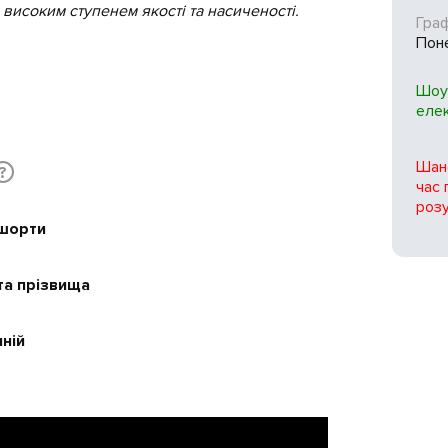
високим ступенем якості та насиченості.
Гра
Поне
Шоу
еле
Шано
?
час 
розу
 шорти
та прізвища
ній