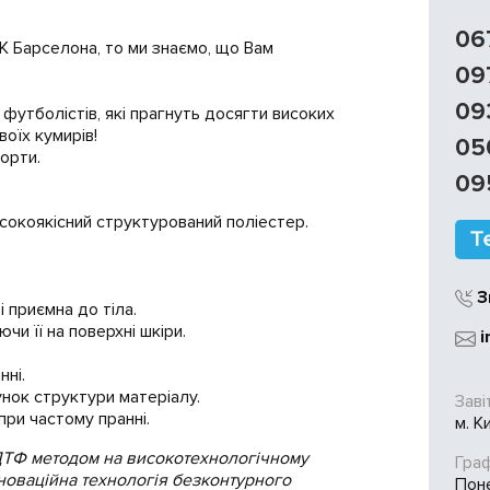
06
К Барселона, то ми знаємо, що Вам
09
09
футболістів, які прагнуть досягти високих
воїх кумирів!
05
орти.
09
сокоякісний структурований поліестер.
З
і приємна до тіла.
и її на поверхні шкіри.
i
нні.
нок структури матеріалу.
Заві
при частому пранні.
м. К
ДТФ методом на високотехнологічному
Граф
 інноваційна технологія безконтурного
Поне