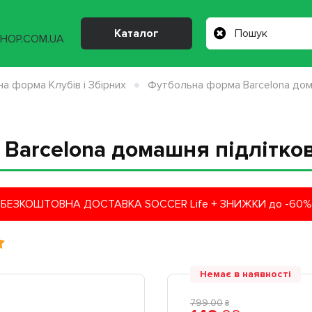
Каталог
а форма Клубів і Збірних
Футбольна форма Barcelona дом
Barcelona домашня підлітко
БЕЗКОШТОВНА ДОСТАВКА SOCCER Life + ЗНИЖКИ до -60%
Немає в наявності
799
.
00
₴