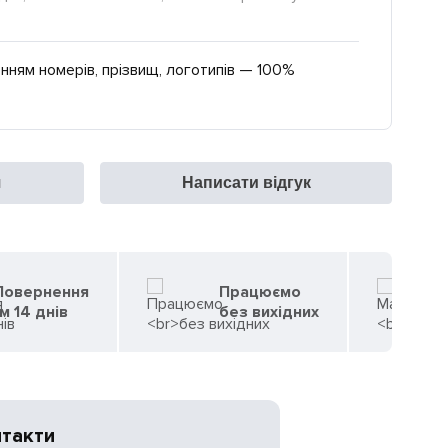
нням номерів, прізвищ, логотипів — 100%
я
Написати відгук
 Повернення
Працюємо
м 14 днів
без вихідних
нтакти