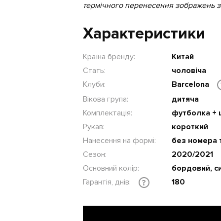
термічного перенесення зображень з 
Характеристики
Країна бренду:
Китай
Стать:
чоловіча
Клуби:
Barcelona
Вікова група:
дитяча
Комплектація:
футболка +
Рукав:
короткий
Нанесення на формі:
без номера 
Сезон:
2020/2021
Основний колір:
бордовий, си
Гарантія, днів:
180
?