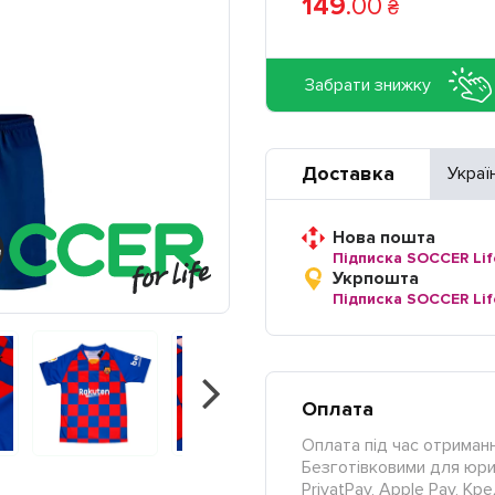
149
.
00
₴
Забрати знижку
Доставка
Украї
Нова пошта
Підписка SOCCER Lif
Укрпошта
Підписка SOCCER Lif
Оплата
Оплата під час отриманн
Безготівковими для юрид
PrivatPay, Apple Pay, К