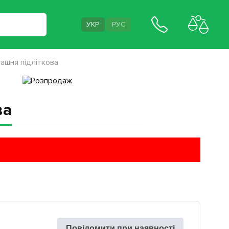
УКР
РУС
ашня підліткова
ва
Повідомити при наявності