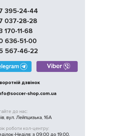
7 395-24-44
7 037-28-28
3 170-11-68
0 636-51-00
5 567-46-22
воротній дзвінок
nfo@soccer-shop.com.ua
тайте до нас:
иїв, вул. Лейпцизька, 16А
ік роботи кол-центру:
ділок-Неділя: з 09:00 до 19:00.