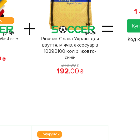
1
+
=
мо
Куп
Master 5
Рюкзак Слава Україні для
Код 
взуття, м'ячів, аксесуарів
10290100 колiр: жовто-
0
синій
₴
240
.
00
₴
192
.
00
₴
Подарунок