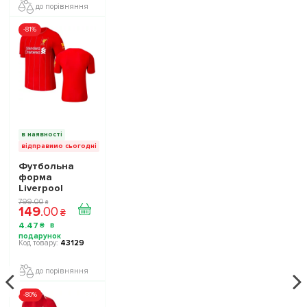
до порівняння
-81%
в наявності
відправимо сьогодні
Футбольна
форма
Liverpool
домашня
799
.
00
₴
149
.
00
підліткова
₴
4
.
47
₴
43129
до порівняння
-80%