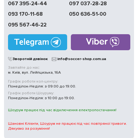
067 395-24-44
097 037-28-28
доставка
093 170-11-68
050 636-51-00
Обмін | Повернення
протягом 14 днів
095 567-46-22
Працюємо
без вихідних
Магазини
у Києві
Зворотній дзвінок
info@soccer-shop.com.ua
Завітайте до нас:
м. Київ, вул. Лейпцизька, 16А
Графік роботи кол-центру:
Понеділок-Неділя: з 09:00 до 19:00.
Графік роботи Шоуруму:
Понеділок-Неділя: з 10:00 до 19:00.
Шоурум працює під час відключення електропостачання!
Шановні Клієнти, Шоурум не працює під час повітряної тривоги.
Дякуємо за розуміння!