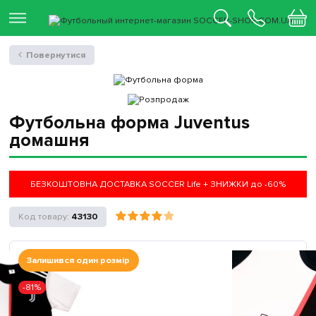
Повернутися
Футбольна форма Juventus
домашня
БЕЗКОШТОВНА ДОСТАВКА SOCCER Life + ЗНИЖКИ до -60%
43130
Залишився один розмір
-81%