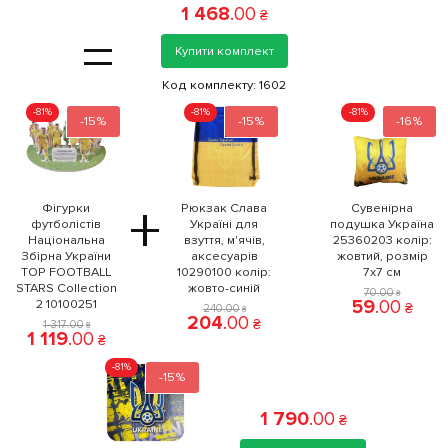
1 468
.
00
₴
=
Купити комплект
Код комплекту:
1602
-81%
-81%
-81%
-15%
-15%
-16%
+
Фігурки
Рюкзак Слава
Сувенірна
футболістів
Україні для
подушка Україна
Національна
взуття, м'ячів,
25360203 колiр:
Збірна України
аксесуарів
жовтий, розмір
TOP FOOTBALL
10290100 колiр:
7x7 см
STARS Collection
жовто-синій
70
.
00
₴
59
.
00
2 10100251
₴
240
.
00
₴
204
.
00
₴
1 317
.
00
₴
1 119
.
00
₴
-81%
-15%
1 790
.
00
₴