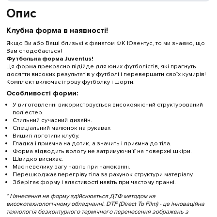
Опис
Клубна форма в наявності!
Якщо Ви або Ваші близькі є фанатом ФК Ювентус, то ми знаємо, що
Вам сподобається!
Футбольна форма Juventus!
Ця форма прекрасно підійде для юних футболістів, які прагнуть
досягти високих результатів у футболі і перевершити своїх кумирів!
Комплект включає ігрову футболку і шорти.
Особливості форми:
У виготовленні використовується високоякісний структурований
поліестер.
Стильний сучасний дизайн.
Спеціальний малюнок на рукавах
Вишиті логотипи клубу.
Гладка і приємна на дотик, а значить і приємна до тіла.
Форма відводить вологу не затримуючи її на поверхні шкіри.
Швидко висихає.
Має невелику вагу навіть при намоканні.
Перешкоджає перегріву тіла за рахунок структури матеріалу.
Зберігає форму і властивості навіть при частому пранні.
* Нанесення на форму здійснюється ДТФ методом на
високотехнологічному обладнанні. DTF (Direct To Film) - це інноваційна
технологія безконтурного термічного перенесення зображень з