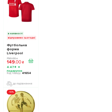
в наявності
відправимо сьогодні
Футбольна
форма
Liverpool
домашня без
750
.
00
₴
149
.
00
номера на
₴
спині
4
.
47
₴
підліткова
41654
до порівняння
-50%