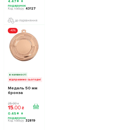
4
.
47
₴
43127
до порівняння
-40%
в наявності
відправимо сьогодні
Медаль 50 мм
бронза
25
.
00
₴
15
.
00
₴
0
.
45
₴
32819