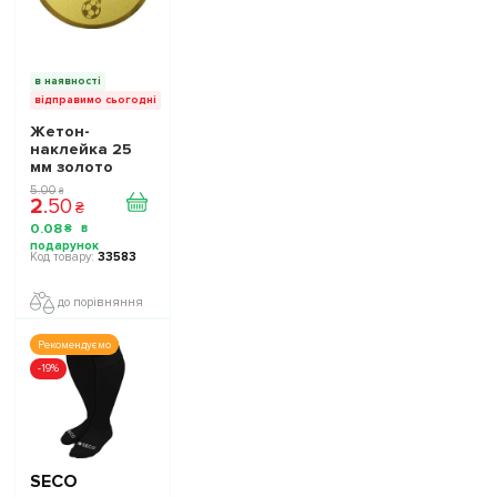
в наявності
відправимо сьогодні
Жетон-
наклейка 25
мм золото
Футбол
5
.
00
₴
2
.
50
₴
0
.
08
₴
33583
до порівняння
Рекомендуємо
-19%
SECO