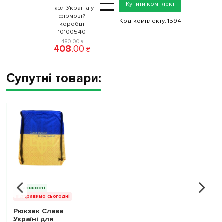
=
Купити комплект
Пазл Україна у
фірмовій
Код комплекту:
1594
коробці
10100540
480
.
00
₴
408
.
00
₴
Супутні товари:
в наявності
відправимо сьогодні
Рюкзак Слава
Україні для