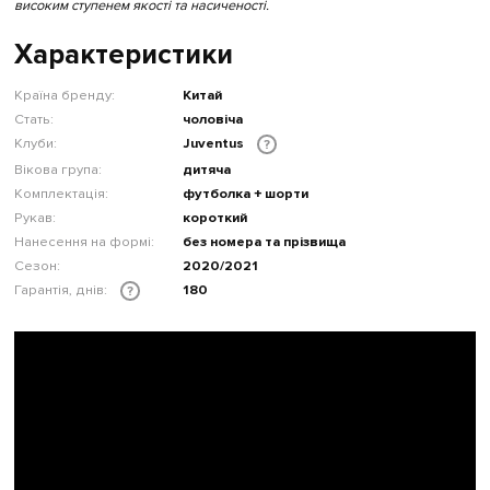
високим ступенем якості та насиченості.
Характеристики
Країна бренду:
Китай
Стать:
чоловіча
Клуби:
Juventus
?
Вікова група:
дитяча
Комплектація:
футболка + шорти
Рукав:
короткий
Нанесення на формі:
без номера та прізвища
Сезон:
2020/2021
Гарантія, днів:
180
?