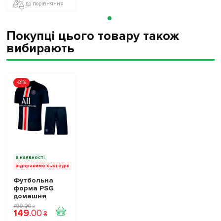
до порівняння
Покупці цього товару також
вибирають
-81%
в наявності
відправимо сьогодні
Футбольна
форма PSG
домашня
підліткова
799
.
00
₴
149
.
00
₴