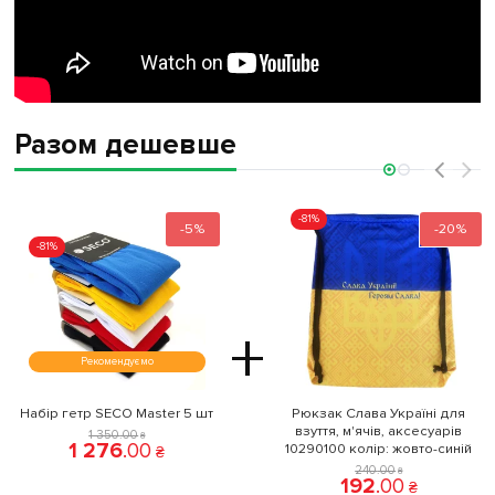
Разом дешевше
‹
›
-81%
-5%
-20%
-81%
+
Рекомендуємо
Набір гетр SECO Master 5 шт
Рюкзак Слава Україні для
взуття, м'ячів, аксесуарів
1 350
.
00
₴
1 276
.
00
10290100 колiр: жовто-синій
₴
240
.
00
₴
192
.
00
₴