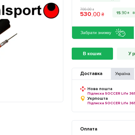
700
.
00
₴
15
530
.
90
.
00
₴
₴
Забрати знижку
В кошик
У 
Доставка
Україна
Нова пошта
Підписка SOCCER Life 36
Укрпошта
Підписка SOCCER Life 36
Оплата