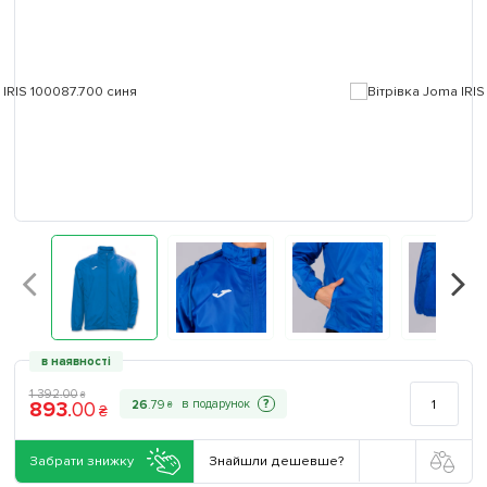
в наявності
1 392
.
00
₴
893
.
00
?
26
.
79
₴
₴
Забрати знижку
Знайшли дешевше?