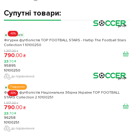
Супутні товари:
-40%
в наявності
Фігурки футболістів TOP FOOTBALL STARS - Набір The Football Stars
Collection 1 10100250
1 317
.
00
₴
790
.
00
₴
23
.
70
₴
95895
10100250
до порівняння
Подарунок
в наявності
Фігурки футболістів Національна Збірна України TOP FOOTBALL
-40%
STARS Collection 2 10100251
1 317
.
00
₴
790
.
00
₴
23
.
70
₴
96258
10100251
до порівняння