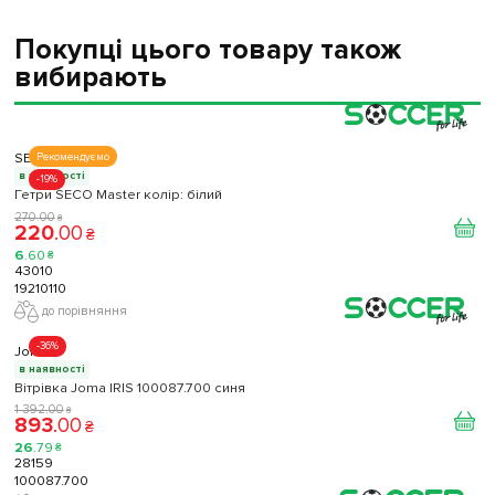
Покупці цього товару також
вибирають
SECO
Рекомендуємо
в наявності
-19%
Гетри SECO Master колір: білий
270
.
00
₴
220
.
00
₴
6
.
60
₴
43010
19210110
до порівняння
-36%
Joma
в наявності
Вітрівка Joma IRIS 100087.700 синя
1 392
.
00
₴
893
.
00
₴
26
.
79
₴
28159
100087.700