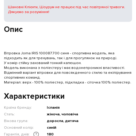
Шановні Клієнти, Шоурум не працює під час повітряної тривоги.
Дякуємо за розуміння!
Опис
Вітровка Joma IRIS 100087.700 синя - спортивна модель, яка
підходить як для тренувань, так і для прогулянок на природі.
У комір стійку захований тонкий капюшон.
Модель виконана з поліестеру і має водонепроникні властивості.
Відмінний варіант вітровки для повсякденного стилю та екіпірування
спортивних команд.
Матеріал: верх - 100% поліестер, підкладка - сіточка 100% поліестер.
Характеристики
Країна бренду:
Іспанія
Стать:
жіноча, чоловіча
Вікова група:
доросла, дитяча
Основний колір:
синій
Гарантія, днів:
180
?