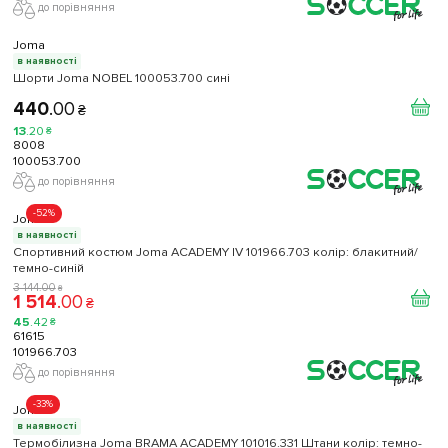
до порівняння
Joma
в наявності
Шорти Joma NOBEL 100053.700 сині
440
.
00
₴
13
.
20
₴
8008
100053.700
до порівняння
-52%
Joma
в наявності
Спортивний костюм Joma ACADEMY IV 101966.703 колір: блакитний/
темно-синій
3 144
.
00
₴
1 514
.
00
₴
45
.
42
₴
61615
101966.703
до порівняння
-33%
Joma
в наявності
Термобілизна Joma BRAMA ACADEMY 101016.331 Штани колір: темно-