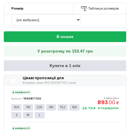
Розмір
Таблиця розмірів
В кошик
У розстрочку по 153.47 грн
Купити в 1 клік
Цікаві пропозиції для
Вітрівка Joma IRIS 100087.700 синя
в наявності
1 392
.
00
100087.700
₴
893
.
00
₴
104
116
128
140
152
164
26
.
79
₴
S
M
L
в наявності