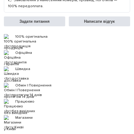
👉 Замовлення з нанесенням номерів, прізвищ, логотипів —
100% передоплата.
Задати питання
Написати відгук
100% оригінальна
продукція
Офіційна
гарантія
Швидка
доставка
Обмін | Повернення
протягом 14 днів
Працюємо
без вихідних
Магазини
у Києві