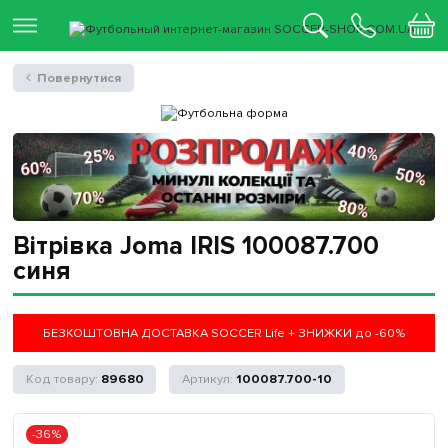
Повернутися
Вітрівка Joma IRIS 100087.700
синя
БЕЗКОШТОВНА ДОСТАВКА SOCCER Life + ЗНИЖКИ до -60%
89680
100087.700-10
-36%