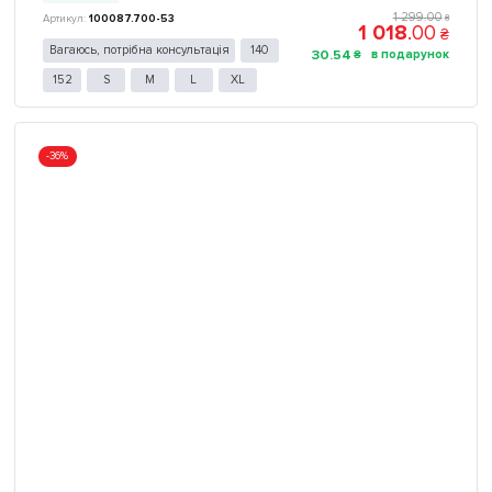
1 299
.
00
100087.700-53
₴
1 018
.
00
₴
Вагаюсь, потрібна консультація
140
30
.
54
₴
152
S
M
L
XL
-36%