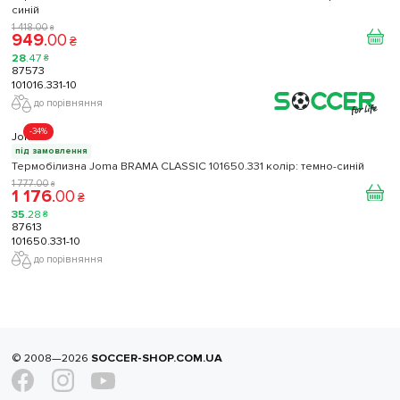
синій
1 418
.
00
₴
949
.
00
₴
28
.
47
₴
87573
101016.331-10
до порівняння
-34%
Joma
під замовлення
Термобілизна Joma BRAMA CLASSIC 101650.331 колір: темно-синій
1 777
.
00
₴
1 176
.
00
₴
35
.
28
₴
87613
101650.331-10
до порівняння
© 2008—2026
SOCCER-SHOP.COM.UA