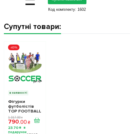
=
Код комплекту:
1602
Супутні товари:
-40%
в наявності
Фігурки
футболістів
TOP FOOTBALL
STARS - Набір
1 317
.
00
₴
790
The Football
.
00
₴
Stars
23
.
70
₴
Collection 1