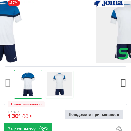
-17%
Немає в наявності
1 576
.
00
₴
Повідомити при наявності
1 301
.
00
₴
Забрати знижку