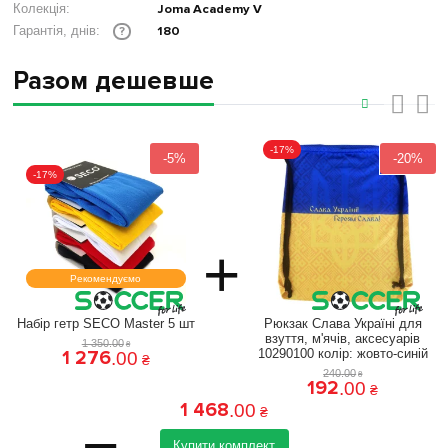
Колекція:
Joma Academy V
180
Гарантія, днів:
?
Разом дешевше
‹
›
-17%
-5%
-20%
-17%
+
Рекомендуємо
Набір гетр SECO Master 5 шт
Рюкзак Слава Україні для
взуття, м'ячів, аксесуарів
1 350
.
00
₴
1 276
10290100 колiр: жовто-синій
.
00
₴
240
.
00
₴
192
.
00
₴
1 468
.
00
₴
Купити комплект