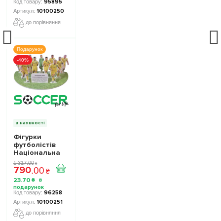
10100250
95895
10100250
до порівняння
Подарунок
-40%
в наявності
Фігурки
футболістів
Національна
Збірна України
1 317
.
00
₴
790
TOP FOOTBALL
.
00
₴
STARS
23
.
70
₴
Collection 2
10100251
96258
10100251
до порівняння