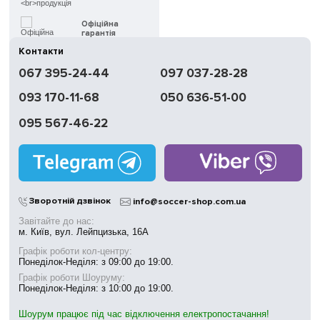
Офіційна
гарантія
Контакти
Швидка
067 395-24-44
097 037-28-28
доставка
093 170-11-68
050 636-51-00
Обмін | Повернення
протягом 14 днів
095 567-46-22
Працюємо
без вихідних
Магазини
у Києві
Зворотній дзвінок
info@soccer-shop.com.ua
Завітайте до нас:
м. Київ, вул. Лейпцизька, 16А
Графік роботи кол-центру:
Понеділок-Неділя: з 09:00 до 19:00.
Графік роботи Шоуруму:
Понеділок-Неділя: з 10:00 до 19:00.
Шоурум працює під час відключення електропостачання!