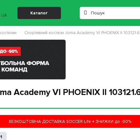
Каталог
 костюми
Спортивний костюм Joma Academy VI PHOENIX II 103121.6
a Academy VI PHOENIX II 103121.6
БЕЗКОШТОВНА ДОСТАВКА SOCCER Life + ЗНИЖКИ до -60%
01