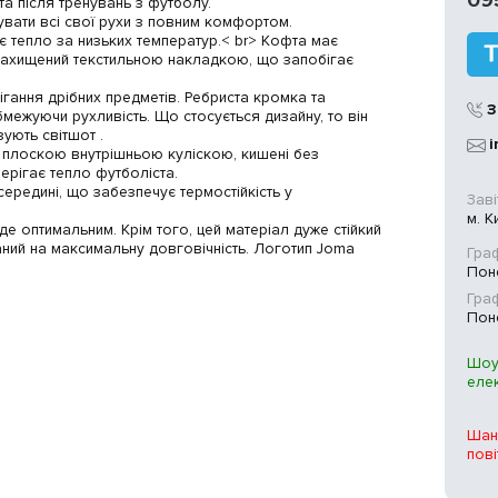
09
та після тренувань з футболу.
увати всі свої рухи з повним комфортом.
ає тепло за низьких температур.< br> Кофта має
, захищений текстильною накладкою, що запобігає
ігання дрібних предметів. Ребриста кромка та
З
межуючи рухливість. Що стосується дизайну, то він
ізують світшот .
i
 плоскою внутрішньою куліскою, кишені без
ерігає тепло футболіста.
ередині, що забезпечує термостійкість у
Заві
м. К
е оптимальним. Крім того, цей матеріал дуже стійкий
ний на максимальну довговічність. Логотип Joma
Граф
Поне
Гра
Поне
Шоу
еле
Шан
пові