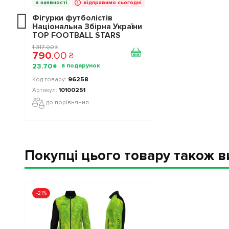
в наявності
відправимо сьогодні
Фігурки футболістів
Національна Збірна України
TOP FOOTBALL STARS
Collection 2 10100251
1 317
.
00
₴
790
.
00
₴
23
.
70
₴
96258
10100251
до порівняння
Покупці цього товару також 
-21%