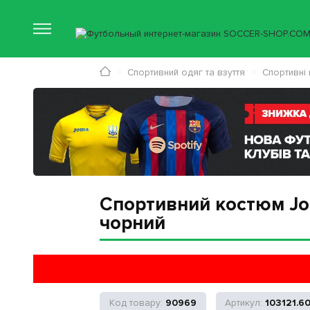
Спортивний одяг та взуття
Спортивні
Спортивний костюм Jom
чорний
90969
103121.6