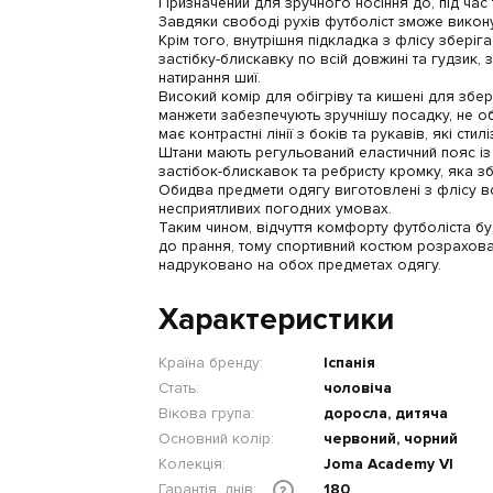
Призначений для зручного носіння до, під час 
Завдяки свободі рухів футболіст зможе викон
Крім того, внутрішня підкладка з флісу зберіг
застібку-блискавку по всій довжині та гудзик
натирання шиї.
Високий комір для обігріву та кишені для збер
манжети забезпечують зручнішу посадку, не об
має контрастні лінії з боків та рукавів, які стил
Штани мають регульований еластичний пояс із
застібок-блискавок та ребристу кромку, яка зб
Обидва предмети одягу виготовлені з флісу вс
несприятливих погодних умовах.
Таким чином, відчуття комфорту футболіста буд
до прання, тому спортивний костюм розрахова
надруковано на обох предметах одягу.
Характеристики
Країна бренду:
Іспанія
Стать:
чоловіча
Вікова група:
доросла, дитяча
Основний колір:
червоний, чорний
Колекція:
Joma Academy VI
Гарантія, днів:
180
?