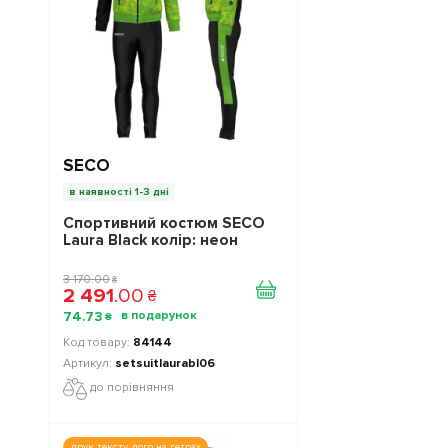
SECO
в наявності 1-3 дні
Спортивний костюм SECO
Laura Black колiр: неон
3 170
.
00
₴
2 491
.
00
₴
74
.
73
₴
84144
setsuitlaurabl06
до порівняння
друк тексту, лого на гетрах