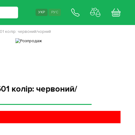
УКР
РУС
01 колір: червоний/чорний
01 колір: червоний/