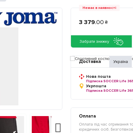
Немає в наявності
3 379
.
00
₴
Забрати знижку
Доставка
Україна
Нова пошта
Підписка SOCCER Life 36
Укрпошта
Підписка SOCCER Life 36
Оплата
Оплата під час отримання т
юридичних осіб, Безготівкови