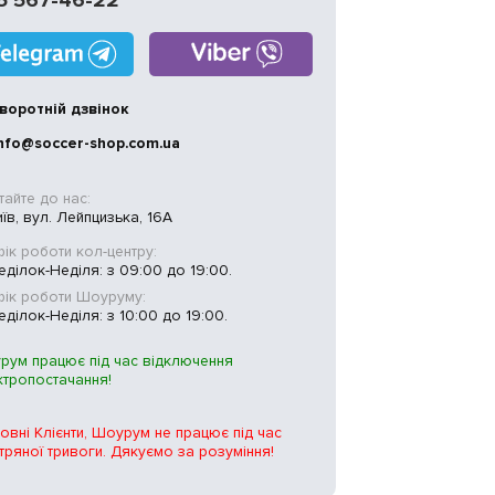
5 567-46-22
воротній дзвінок
nfo@soccer-shop.com.ua
тайте до нас:
иїв, вул. Лейпцизька, 16А
ік роботи кол-центру:
ділок-Неділя: з 09:00 до 19:00.
фік роботи Шоуруму:
ділок-Неділя: з 10:00 до 19:00.
рум працює під час відключення
ктропостачання!
овні Клієнти, Шоурум не працює під час
тряної тривоги. Дякуємо за розуміння!