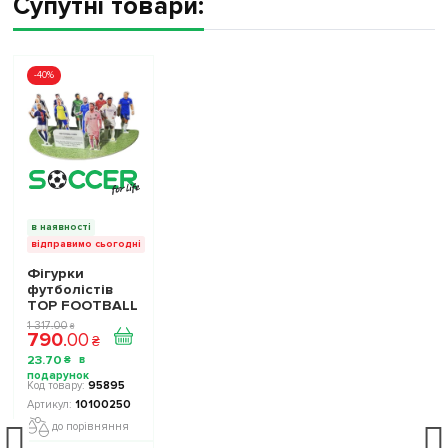
Супутні товари:
-40%
в наявності
відправимо сьогодні
Фігурки
футболістів
TOP FOOTBALL
STARS - Набір
1 317
.
00
₴
790
.
00
The Football
₴
Stars
23
.
70
₴
Collection 1
10100250
95895
10100250
до порівняння