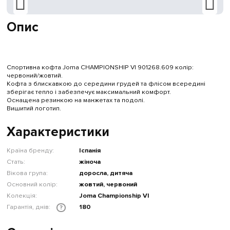
Опис
Спортивна кофта Joma CHAMPIONSHIP VI 901268.609 колір:
червоний/жовтий.
Кофта з блискавкою до середини грудей та флісом всередині
зберігає тепло і забезпечує максимальний комфорт.
Оснащена резинкою на манжетах та подолі.
Вишитий логотип.
Характеристики
Країна бренду:
Іспанія
Стать:
жіноча
Вікова група:
доросла, дитяча
Основний колір:
жовтий, червоний
Колекція:
Joma Championship VI
Гарантія, днів:
180
?