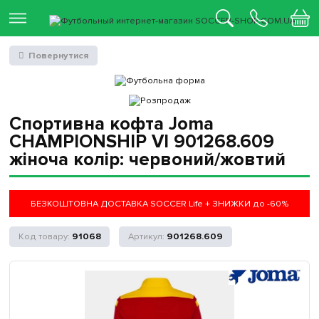
Повернутися
Спортивна кофта Joma
CHAMPIONSHIP VI 901268.609
жіноча колір: червоний/жовтий
БЕЗКОШТОВНА ДОСТАВКА SOCCER Life + ЗНИЖКИ до -60%
91068
901268.609