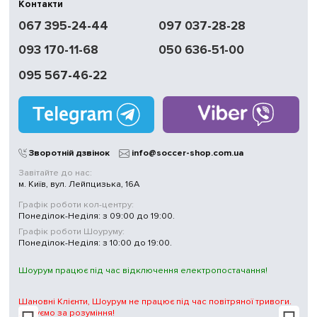
Контакти
Швидка
067 395-24-44
097 037-28-28
доставка
093 170-11-68
050 636-51-00
Обмін | Повернення
протягом 14 днів
095 567-46-22
Працюємо
без вихідних
Магазини
у Києві
Зворотній дзвінок
info@soccer-shop.com.ua
Завітайте до нас:
м. Київ, вул. Лейпцизька, 16А
Графік роботи кол-центру:
Понеділок-Неділя: з 09:00 до 19:00.
Графік роботи Шоуруму:
Понеділок-Неділя: з 10:00 до 19:00.
Шоурум працює під час відключення електропостачання!
Шановні Клієнти, Шоурум не працює під час повітряної тривоги.
Дякуємо за розуміння!