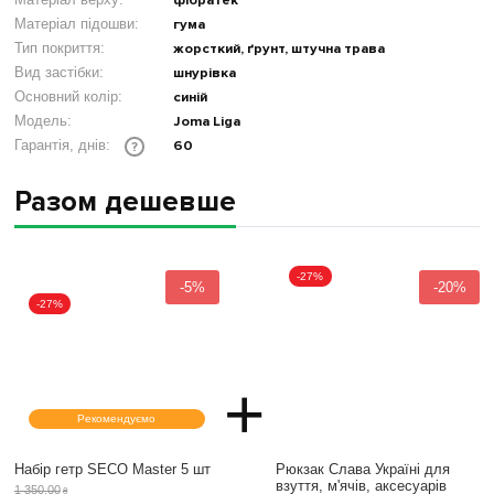
фібратек
Матеріал підошви:
гума
Тип покриття:
жорсткий, ґрунт, штучна трава
Вид застібки:
шнурівка
Основний колір:
синій
Модель:
Joma Liga
60
Гарантія, днів:
?
Разом дешевше
-27%
-5%
-20%
-27%
+
Рекомендуємо
Набір гетр SECO Master 5 шт
Рюкзак Слава Україні для
взуття, м'ячів, аксесуарів
1 350
.
00
₴