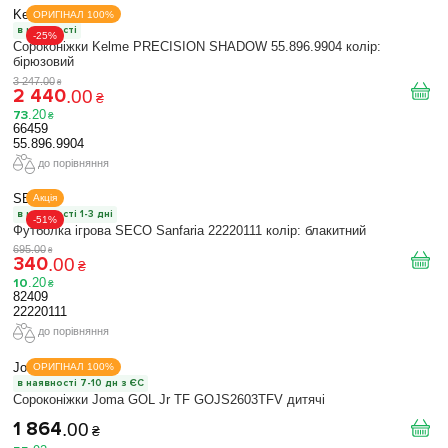
Kelme
ОРИГІНАЛ 100%
в наявності
-25%
Сороконіжки Kelme PRECISION SHADOW 55.896.9904 колір:
бірюзовий
3 247
.
00
₴
2 440
.
00
₴
73
.
20
₴
66459
55.896.9904
до порівняння
SECO
Акція
в наявності 1-3 дні
-51%
Футболка ігрова SECO Sanfaria 22220111 колiр: блакитний
695
.
00
₴
340
.
00
₴
10
.
20
₴
82409
22220111
до порівняння
Joma
ОРИГІНАЛ 100%
в наявності 7-10 дн з ЄС
Сороконіжки Joma GOL Jr TF GOJS2603TFV дитячі
1 864
.
00
₴