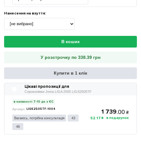
Нанесення на взуття
:
В кошик
У розстрочку по 338.39 грн
Купити в 1 клік
Цікаві пропозиції для
Сороконіжки Joma LIGA 2505 LIGS2505TF
в наявності 7-10 дн з ЄС
LIGS2505TF-1004
1 739
.
00
₴
52
.
17
₴
Вагаюсь, потрібна консультація
43
46