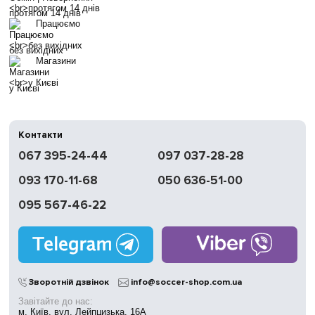
протягом 14 днів
Працюємо
без вихідних
Магазини
у Києві
Контакти
067 395-24-44
097 037-28-28
093 170-11-68
050 636-51-00
095 567-46-22
Зворотній дзвінок
info@soccer-shop.com.ua
Завітайте до нас:
м. Київ, вул. Лейпцизька, 16А