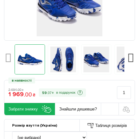
в наявності
2 694
.
00
₴
1 969
?
59
.
07
.
00
₴
₴
Забрати знижку
Знайшли дешевше?
Розмір взуття (Україна)
Таблиця розмірів