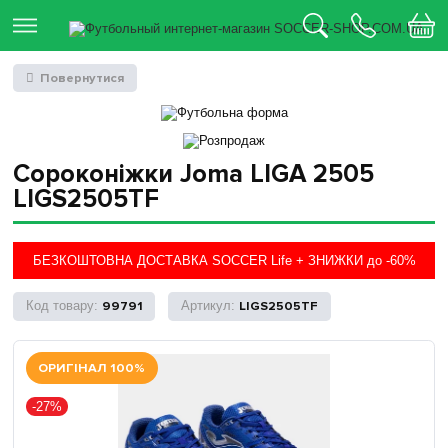
Повернутися
Сороконіжки Joma LIGA 2505
LIGS2505TF
БЕЗКОШТОВНА ДОСТАВКА SOCCER Life + ЗНИЖКИ до -60%
99791
LIGS2505TF
ОРИГІНАЛ 100%
-27%