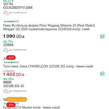
55
.
92
₴
107741
GOJS2603TFV-1004
до порівняння
в наявності
Нова Футбольна форма Реал Мадрид Мбаппе 10 (Real Madrid
Mbappe 10) 2026 ігрова/повсякденна 15248104 колiр: синій
1 090
.
00
₴
32
.
70
₴
103064
до порівняння
-34%
Joma
в наявності
Толстовка Joma CHAMELEON 102109.331 колір: темно-синій
2 129
.
00
₴
1 403
.
00
₴
42
.
09
₴
88895
102109.331-10
до порівняння
SECO
Рекомендуємо
в наявності
-19%
Гетри SECO Master колір: темно-синій