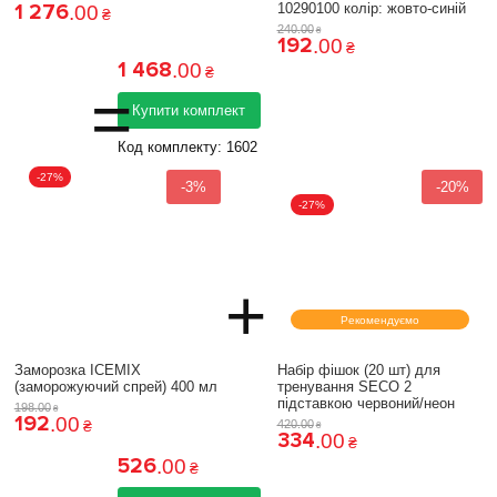
1 276
10290100 колiр: жовто-синій
.
00
₴
240
.
00
₴
192
.
00
₴
1 468
.
00
₴
=
Купити комплект
Код комплекту:
1602
-27%
-3%
-20%
-27%
+
Рекомендуємо
Заморозка ICEMIX
Набір фішок (20 шт) для
(заморожуючий спрей) 400 мл
тренування SECO 2
підставкою червоний/неон
198
.
00
₴
192
.
00
₴
420
.
00
₴
334
.
00
₴
526
.
00
₴