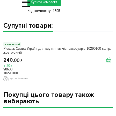
=
Купити комплект
Код комплекту:
1595
Супутні товари:
в наявності
Рюкзак Слава Україні для взуття, м'ячів, аксесуарів 10290100 колiр:
жовто-синій
240
.
00
₴
7
.
20
₴
98638
10290100
до порівняння
Покупці цього товару також
вибирають