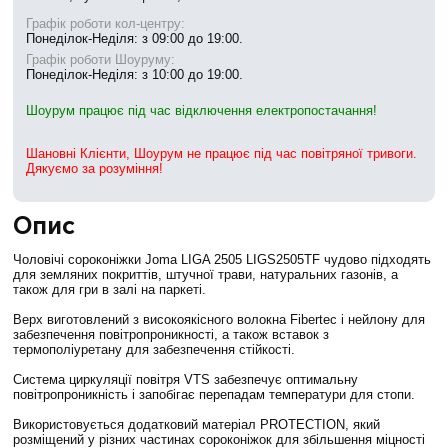
Графік роботи кол-центру:
Понеділок-Неділя: з 09:00 до 19:00.
Графік роботи Шоуруму:
Понеділок-Неділя: з 10:00 до 19:00.
Шоурум працює під час відключення електропостачання!
Шановні Клієнти, Шоурум не працює під час повітряної тривоги.
Дякуємо за розуміння!
Опис
Чоловічі сороконіжки Joma LIGA 2505 LIGS2505TF чудово підходять
для земляних покриттів, штучної трави, натуральних газонів, а
також для гри в залі на паркеті.
Верх виготовлений з високоякісного волокна Fibertec і нейлону для
забезпечення повітропроникності, а також вставок з
термополіуретану для забезпечення стійкості.
Система циркуляції повітря VTS забезпечує оптимальну
повітропроникність і запобігає перепадам температури для стопи.
Використовується додатковий матеріал PROTECTION, який
розміщений у різних частинах сороконіжок для збільшення міцності