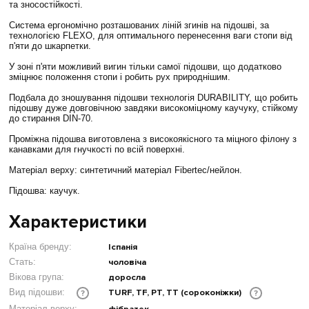
та зносостійкості.
Система ергономічно розташованих ліній згинів на підошві, за
технологією FLEXO, для оптимального перенесення ваги стопи від
п'яти до шкарпетки.
У зоні п'яти можливий вигин тільки самої підошви, що додатково
зміцнює положення стопи і робить рух природнішим.
Подбала до зношування підошви технологія DURABILITY, що робить
підошву дуже довговічною завдяки високоміцному каучуку, стійкому
до стирання DIN-70.
Проміжна підошва виготовлена ​​з високоякісного та міцного філону з
канавками для гнучкості по всій поверхні.
Матеріал верху: синтетичний матеріал Fibertec/нейлон.
Підошва: каучук.
Характеристики
Країна бренду:
Іспанія
Стать:
чоловіча
Вікова група:
доросла
TURF, TF, PT, TT (сороконіжки)
Вид підошви:
?
?
Матеріал верху: