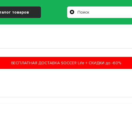
талог товаров
БЕСПЛАТНАЯ ДОСТАВКА SOCCER Life + СКИДКИ до -60%