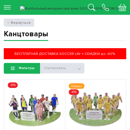
Вернуться
Канцтовары
БЕСПЛАТНАЯ ДОСТАВКА SOCCER Life + СКИДКИ до -60%
Фильтры
Сортировать:
-40%
Подарок
-40%