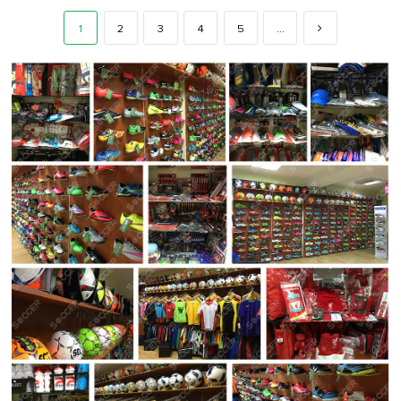
1
2
3
4
5
...