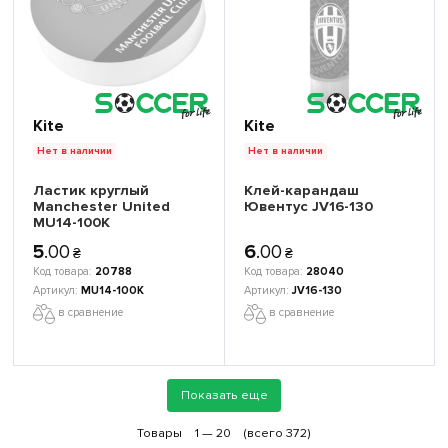
Kite
Kite
Нет в наличии
Нет в наличии
Ластик круглый
Клей-карандаш
Manchester United
Ювентус JV16-130
MU14-100К
5
.
00
6
.
00
₴
₴
20788
28040
MU14-100К
JV16-130
в сравнение
в сравнение
Показать еще
Товары
1 —
20
(всего 372)