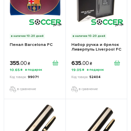
в наличии 10-20 дней
в наличии 10-20 дней
Пенал Barcelona FC
Набор ручка и брелок
Ливерпуль Liverpool FC
355
.
00
635
.
00
₴
₴
10
.
65
19
.
05
₴
₴
99071
52404
в сравнение
в сравнение