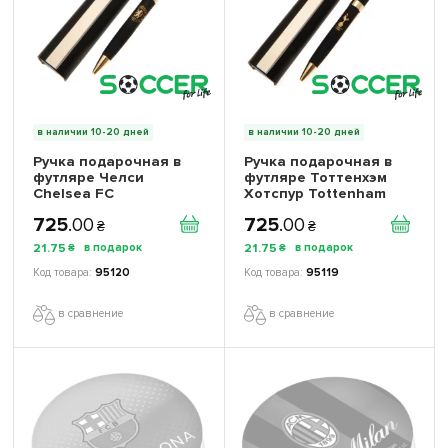
в наличии 10-20 дней
в наличии 10-20 дней
Ручка подарочная в
Ручка подарочная в
футляре Челси
футляре Тоттенхэм
Chelsea FC
Хотспур Tottenham
Hotspur FC
725
.
00
725
.
00
₴
₴
21
.
75
21
.
75
₴
₴
95120
95119
в сравнение
в сравнение