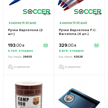
в наличии 10-20 дней
в наличии 10-20 дней
Ручка Барселона (2
Ручки Барселона F.C.
шт.)
Barcelona (4 шт.)
193
.
00
329
.
00
₴
₴
5
.
79
9
.
87
₴
₴
29605
42626
в сравнение
в сравнение