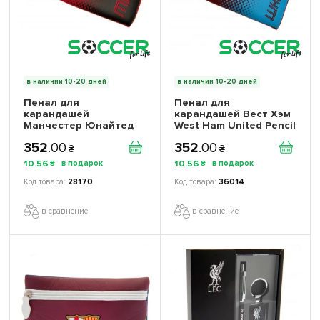
в наличии 10-20 дней
в наличии 10-20 дней
Пенал для
Пенал для
карандашей
карандашей Вест Хэм
Манчестер Юнайтед
West Ham United Pencil
Case
352
.
00
352
.
00
₴
₴
10
.
56
10
.
56
₴
₴
28170
36014
в сравнение
в сравнение