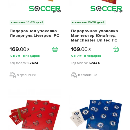
в наличии 10-20 дней
в наличии 10-20 дней
Подарочная упаковка
Подарочная упаковка
Ливерпуль Liverpool FC
Манчестер Юнайтед
Manchester United FC
169
.
00
169
.
00
₴
₴
5
.
07
5
.
07
₴
₴
52424
52444
в сравнение
в сравнение