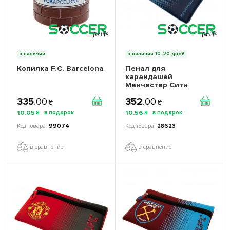
в наличии
в наличии 10-20 дней
Копилка F.C. Barcelona
Пенал для
карандашей
Манчестер Сити
335
.
00
352
.
00
₴
₴
10
.
05
10
.
56
₴
₴
99074
28623
в сравнение
в сравнение