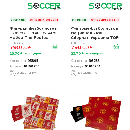
в наличии
отправим сегодня
в наличии
отправим сегодня
Фигурки футболистов
Фигурки футболистов
TOP FOOTBALL STARS -
Национальная
Набор The Football
Сборная Украины TOP
Stars Collection 1
FOOTBALL STARS
1 317
.
00
1 317
.
00
₴
₴
790
.
00
790
.
00
10100250
Collection 2 10100251
₴
₴
23
.
70
23
.
70
₴
₴
95895
96258
10100250
10100251
в сравнение
в сравнение