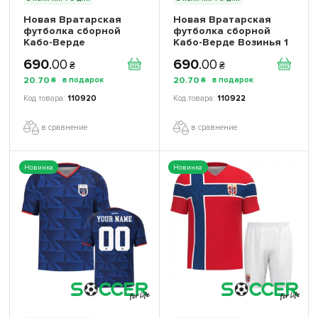
Новая Вратарская
Новая Вратарская
футболка сборной
футболка сборной
Кабо-Верде
Кабо-Верде Возинья 1
Чемпионат Мира 2026
Чемпионат Мира 2026
690
.
00
690
.
00
(World Cup 2026)
(Vozinha 1 World Cup
₴
₴
игровая/повседневная
2026) игровая/
20
.
70
20
.
70
₴
₴
17261703 цвет: желтый
повседневная
17261903 цвет: желтый
110920
110922
в сравнение
в сравнение
Новинка
Новинка