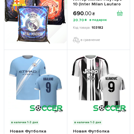
10 (Inter Milan Lautaro
10) 2026 игровая/
690
.
00
повседневная
₴
16251604 цвет: синий
20
.
70
₴
103182
в сравнение
в наличии 1-3 дня
в наличии 1-3 дня
Новая Футболка
Новая Футболка