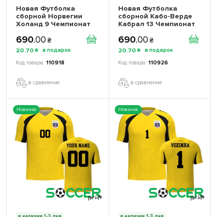
Новая Футболка
Новая Футболка
сборной Норвегии
сборной Кабо-Верде
Холанд 9 Чемпионат
Кабрал 13 Чемпионат
Мира 2026 (Haaland 9
Мира 2026 (Cabral 13
690
.
00
690
.
00
World Cup 2026)
World Cup 2026)
₴
₴
игровая/повседневная
игровая/повседневная
20
.
70
20
.
70
₴
₴
17261502 цвет:
17262312 цвет: темно-
красный
синий
110918
110926
в сравнение
в сравнение
Новинка
Новинка
в наличии 1-3 дня
в наличии 1-3 дня