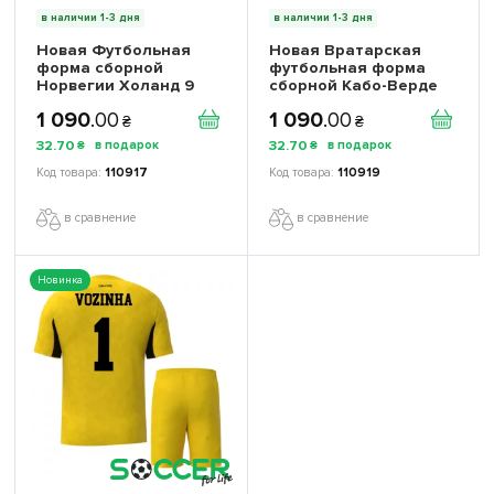
в наличии 1-3 дня
в наличии 1-3 дня
Новая Футбольная
Новая Вратарская
форма сборной
футбольная форма
Норвегии Холанд 9
сборной Кабо-Верде
Чемпионат Мира 2026
Чемпионат Мира 2026
1 090
.
00
1 090
.
00
(Haaland 9 World Cup
(World Cup 2026)
₴
₴
2026) игровая/
игровая/повседневная
32
.
70
32
.
70
₴
₴
повседневная
17261603 цвет: желтый
17261402 цвет:
110917
110919
красный
в сравнение
в сравнение
Новинка