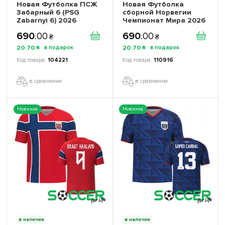
Новая Футболка ПСЖ
Новая Футболка
Забарный 6 (PSG
сборной Норвегии
Zabarnyi 6) 2026
Чемпионат Мира 2026
игровая/повседневная
(World Cup 2026)
690
.
00
690
.
00
16264310 цвет: белый
игровая/повседневная
₴
₴
17261302 цвет:
20
.
70
20
.
70
₴
₴
красный
104221
110916
в сравнение
в сравнение
Новинка
Новинка
в наличии
в наличии