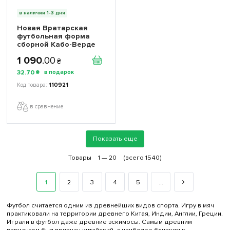
в наличии 1-3 дня
Новая Вратарская
футбольная форма
сборной Кабо-Верде
Возинья 1 Чемпионат
1 090
.
00
Мира 2026 (Vozinha 1
₴
World Cup 2026)
32
.
70
₴
игровая/повседневная
17261803 цвет: желтый
110921
в сравнение
Показать еще
Товары
1 —
20
(всего 1540)
1
2
3
4
5
...
Футбол считается одним из древнейших видов спорта. Игру в мяч
практиковали на территории древнего Китая, Индии, Англии, Греции.
Играли в футбол даже древние эскимосы. Самым древним
вариантом был признан китайский, а наиболее близким к