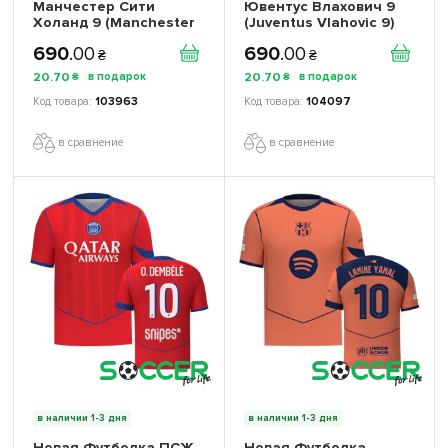
Манчестер Сити
Ювентус Влахович 9
Холанд 9 (Manchester
(Juventus Vlahovic 9)
City Haaland 9) 2026
2026 игровая/
690
.
00
690
.
00
игровая/повседневная
повседневная
₴
₴
16257811 цвет: голубой
16259010 цвет: белый
20
.
70
20
.
70
₴
₴
103963
104097
в сравнение
в сравнение
в наличии 1-3 дня
в наличии 1-3 дня
Новая Футболка ПСЖ
Новая Футболка