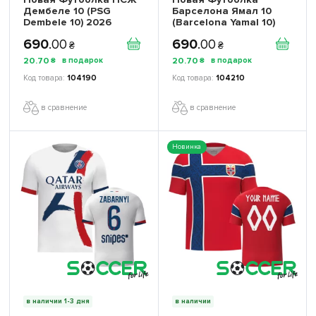
Дембеле 10 (PSG
Барселона Ямал 10
Dembele 10) 2026
(Barcelona Yamal 10)
игровая/повседневная
2026 игровая/
690
.
00
690
.
00
16261102 цвет: красный
повседневная
₴
₴
16262905 цвет:
20
.
70
20
.
70
₴
₴
оранжевый
104190
104210
в сравнение
в сравнение
Новинка
в наличии 1-3 дня
в наличии