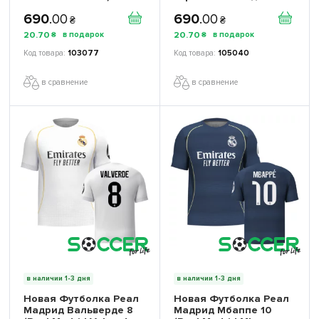
игровая/повседневная
16268103 цвет: желтый
690
.
00
690
.
00
15249403 цвет:
₴
₴
желтый
20
.
70
20
.
70
₴
₴
103077
105040
в сравнение
в сравнение
в наличии 1-3 дня
в наличии 1-3 дня
Новая Футболка Реал
Новая Футболка Реал
Мадрид Вальверде 8
Мадрид Мбаппе 10