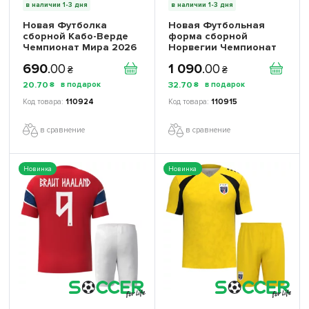
в наличии 1-3 дня
в наличии 1-3 дня
Новая Футболка
Новая Футбольная
сборной Кабо-Верде
форма сборной
Чемпионат Мира 2026
Норвегии Чемпионат
(World Cup 2026)
Мира 2026 (World Cup
690
.
00
1 090
.
00
игровая/повседневная
2026) игровая/
₴
₴
17262112 цвет: темно-
повседневная
20
.
70
32
.
70
₴
₴
синий
17261202 цвет:
красный
110924
110915
в сравнение
в сравнение
Новинка
Новинка