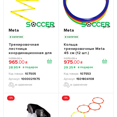
Meta
Meta
в наличии
в наличии
Тренировочная
Кольца
лестница
тренировочные Meta
координационная для
45 см (12 шт.)
бега Meta складная
1501804108
1 059
.
00
1 070
.
00
₴
₴
965
.
00
975
.
00
800 см 1000021975
₴
₴
28
.
95
29
.
25
₴
₴
107505
107553
1000021975
1501804108
в сравнение
в сравнение
-9%
-9%