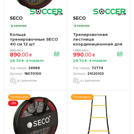
SECO
SECO
в наличии
в наличии
Кольца
Тренировочная
тренировочные SECO
лестница
40 см 12 шт
координационная для
бега SECO складная 6
990
.
00
1 800
.
00
₴
₴
890
.
00
990
.
00
ступеней
₴
₴
26
.
70
29
.
70
₴
₴
34966
72774
18070100
21020103
в сравнение
в сравнение
Рекомендуем
Рекомендуем
-33%