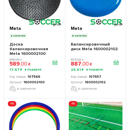
Meta
Meta
в наличии
в наличии
Доска
Балансировочный
балансировочная
диск Meta 1600002102
Meta 1600002100
646
.
00
973
.
00
₴
₴
589
.
00
887
.
00
₴
₴
17
.
67
26
.
61
₴
₴
107566
107557
1600002100
1600002102
в сравнение
в сравнение
-9%
-9%