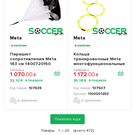
Meta
Meta
в наличии
в наличии
Парашют
Кольца
сопротивления Meta
тренировочные Meta
183 см 1400720150
многофункциональные
6 шт. 1100001250
1 174
.
00
1 286
.
00
₴
₴
1 070
.
00
1 172
.
00
₴
₴
32
.
10
35
.
16
₴
₴
107539
107507
1100001250
в сравнение
в сравнение
Показать еще
Товары
1 —
20
(всего 472)