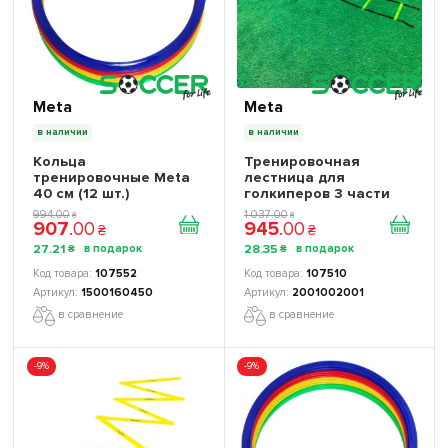
Meta
Meta
в наличии
в наличии
Кольца
Тренировочная
тренировочные Meta
лестница для
40 см (12 шт.)
голкиперов 3 части
Meta 2001002001
994
.
00
1 037
.
00
₴
₴
907
.
00
945
.
00
₴
₴
27
.
21
28
.
35
₴
₴
107552
107510
1500160450
2001002001
в сравнение
в сравнение
-9%
-9%