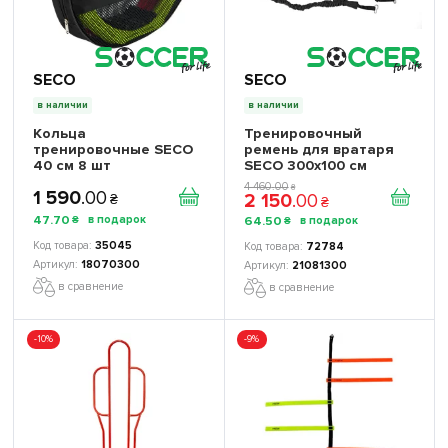
SECO
SECO
в наличии
в наличии
Кольца
Тренировочный
тренировочные SECO
ремень для вратаря
40 см 8 шт
SECO 300х100 см
4 460
.
00
₴
1 590
.
00
2 150
.
00
₴
₴
47
.
70
64
.
50
₴
₴
35045
72784
18070300
21081300
в сравнение
в сравнение
-10%
-9%