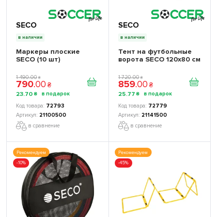
SECO
SECO
в наличии
в наличии
Маркеры плоские
Тент на футбольные
SECO (10 шт)
ворота SECO 120х80 см
1 490
.
00
1 720
.
00
₴
₴
790
.
00
859
.
00
₴
₴
23
.
70
25
.
77
₴
₴
72793
72779
21100500
21141500
в сравнение
в сравнение
Рекомендуем
Рекомендуем
-10%
-45%