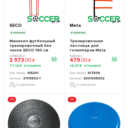
SECO
Meta
в наличии
в наличии
Манекен футбольный
Тренировочная
тренировочный без
лестница для
чехла SECO 160 см
голкиперов Meta
2001005002
2 859
.
00
526
.
00
₴
₴
2 573
.
00
479
.
00
₴
₴
77
.
19
14
.
37
₴
₴
105201
107509
21110502-1
2001005002
в сравнение
в сравнение
-9%
-9%