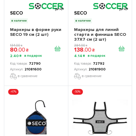
SECO
SECO
в наличии
в наличии
Маркеры в форме руки
Маркеры для линий
SECO 19 см (2 шт)
старта и финиша SECO
37Х7 см (2 шт)
134
.
00
384
.
00
₴
₴
80
.
00
138
.
00
₴
₴
2
.
40
4
.
14
₴
₴
72790
72792
21081600
21081900
в сравнение
в сравнение
-47%
-50%