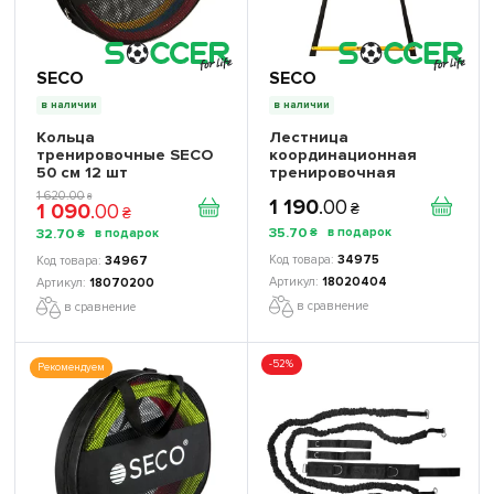
SECO
SECO
в наличии
в наличии
Кольца
Лестница
тренировочные SECO
координационная
50 см 12 шт
тренировочная
беговая складная
1 620
.
00
₴
1 190
.
00
1 090
.
00
SECO 12 ступеней 5,1 м
₴
₴
цвет: жёлтый
35
.
70
32
.
70
₴
₴
34975
34967
18020404
18070200
в сравнение
в сравнение
-52%
Рекомендуем