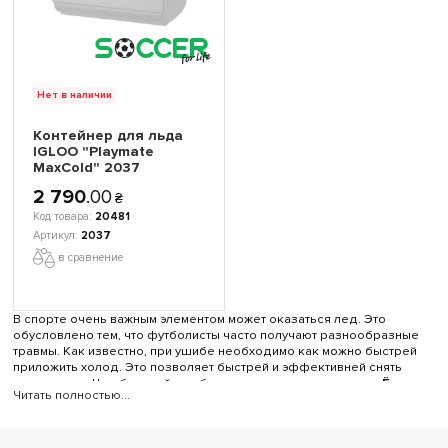
Нет в наличии
Контейнер для льда
IGLOO "Playmate
MaxCold" 2037
2 790
.
00
₴
20481
2037
в сравнение
В спорте очень важным элементом может оказаться лед. Это
обусловлено тем, что футболисты часто получают разнообразные
травмы. Как известно, при ушибе необходимо как можно быстрей
приложить холод. Это позволяет быстрей и эффективней снять
воспаление. Чем быстрей все будет проделано, тем лучше.
Ёмкости
Читать полностью...
для льда
по этим причинам представляют собой неотъемлемый
атрибут для большинства футбольных команд. Это относится к
коллективам разного уровня.