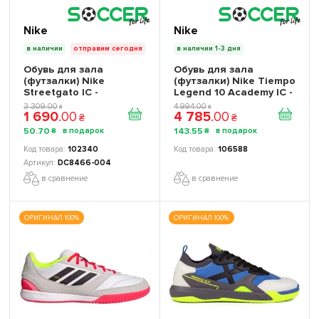
Nike
Nike
в наличии
отправим сегодня
в наличии 1-3 дня
Обувь для зала
Обувь для зала
(футзалки) Nike
(футзалки) Nike Tiempo
Streetgato IC -
Legend 10 Academy IC -
Официальная
Официальная
3 309
.
00
4 994
.
00
₴
₴
1 690
.
00
4 785
.
00
Продукция
Продукция
₴
₴
50
.
70
143
.
55
₴
₴
102340
106588
DC8466-004
в сравнение
в сравнение
ОРИГИНАЛ 100%
ОРИГИНАЛ 100%