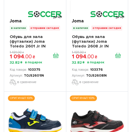
Joma
Joma
в наличии
отправим сегодня
в наличии
отправим сегодня
Обувь для зала
Обувь для зала
(футзалки) Joma
(футзалки) Joma
Toledo 2601 Jr IN
Toledo 2608 Jr IN
TOJS2601IN детская
TOJS2608IN детская
1 431
.
00
1 431
.
00
₴
₴
1 094
.
00
1 094
.
00
₴
₴
32
.
82
32
.
82
₴
₴
103375
103376
TOJS2601IN
TOJS2608IN
в сравнение
в сравнение
ОРИГИНАЛ 100%
ОРИГИНАЛ 100%