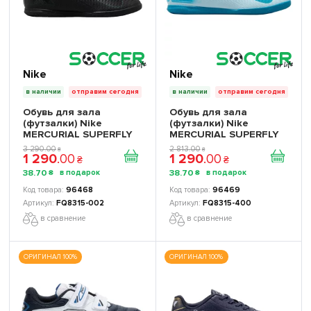
Nike
Nike
в наличии
отправим сегодня
в наличии
отправим сегодня
Обувь для зала
Обувь для зала
(футзалки) Nike
(футзалки) Nike
MERCURIAL SUPERFLY
MERCURIAL SUPERFLY
10 CLUB IC -
10 CLUB IC -
3 290
.
00
2 813
.
00
₴
₴
1 290
.
00
1 290
.
00
Официальная
Официальная
₴
₴
Продукция
Продукция
38
.
70
38
.
70
₴
₴
96468
96469
FQ8315-002
FQ8315-400
в сравнение
в сравнение
ОРИГИНАЛ 100%
ОРИГИНАЛ 100%