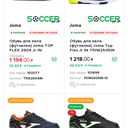
Joma
Joma
в наличии
отправим сегодня
в наличии
отправим сегодня
Обувь для зала
Обувь для зала
(футзалки) Joma TOP
(футзалки) Joma Top
FLEX 2604 Jr IN
Flex Jr IN TPJW2505IN
TPJS2604IN детская
детские
1 552
.
00
₴
1 218
.
00
1 194
.
00
₴
₴
36
.
54
35
.
82
₴
₴
101699
103377
TPJW2505IN-10
TPJS2604IN
в сравнение
в сравнение
ОРИГИНАЛ 100%
ОРИГИНАЛ 100%
Новинка
-1%