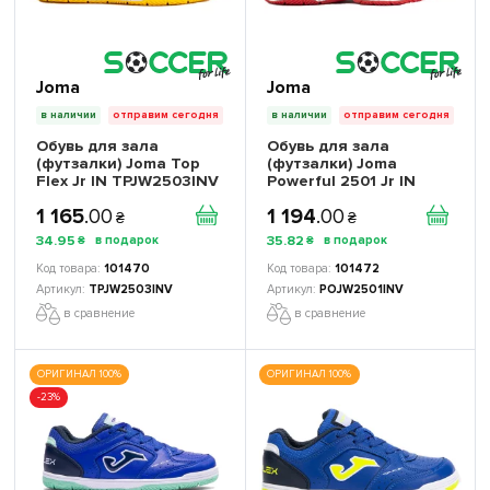
Joma
Joma
в наличии
отправим сегодня
в наличии
отправим сегодня
Обувь для зала
Обувь для зала
(футзалки) Joma Top
(футзалки) Joma
Flex Jr IN TPJW2503INV
Powerful 2501 Jr IN
детские
POJW2501INV детская
1 165
.
00
1 194
.
00
₴
₴
34
.
95
35
.
82
₴
₴
101470
101472
TPJW2503INV
POJW2501INV
в сравнение
в сравнение
ОРИГИНАЛ 100%
ОРИГИНАЛ 100%
-23%