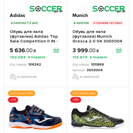
Adidas
Munich
в наличии 1-3 дня
в наличии
отправим сегодня
Обувь для зала
Обувь для зала
(футзалки) Adidas Top
(футзалки) Munich
Sala Competition II IN -
Gresca 2.0 04 3003004
Официальная
5 636
.
00
3 999
.
00
Продукция
₴
₴
169
.
08
119
.
97
₴
₴
106342
100869
3003004
в сравнение
в сравнение
ОРИГИНАЛ 100%
ОРИГИНАЛ 100%
-21%
-35%