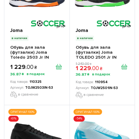
Joma
Joma
в наличии
в наличии
Обувь для зала
Обувь для зала
(футзалки) Joma
(футзалки) Joma
Toledo 2503 Jr IN
TOLEDO 2501 Jr IN
TOJW2503IN детская
TOJW2501IN детская
1 240
.
00
₴
1 229
.
00
1 229
.
00
₴
₴
36
.
87
36
.
87
₴
₴
110325
110954
TOJW2503IN-53
TOJW2501IN-53
в сравнение
в сравнение
ОРИГИНАЛ 100%
ОРИГИНАЛ 100%
-61%
-54%