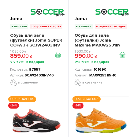
Joma
Joma
в наличии
отправим сегодня
в наличии
отправим сегодня
Обувь для зала
Обувь для зала
(футзалки) Joma SUPER
(футзалки) Joma
COPA JR SCJW2403INV
Maxima MAXW2531IN
детские
1 085
.
00
1 530
.
00
₴
₴
859
.
00
990
.
00
₴
₴
25
.
77
29
.
70
₴
₴
97557
101690
SCJW2403INV-10
MAXW2531IN-10
в сравнение
в сравнение
ОРИГИНАЛ 100%
ОРИГИНАЛ 100%
-24%
-24%