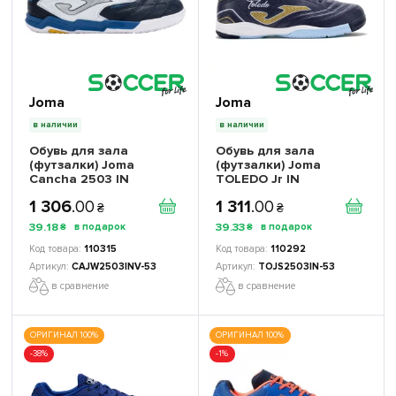
Joma
Joma
в наличии
в наличии
Обувь для зала
Обувь для зала
(футзалки) Joma
(футзалки) Joma
Cancha 2503 IN
TOLEDO Jr IN
CAJW2503INV детская
TOJS2503IN детские
1 306
.
00
1 311
.
00
₴
₴
39
.
18
39
.
33
₴
₴
110315
110292
CAJW2503INV-53
TOJS2503IN-53
в сравнение
в сравнение
ОРИГИНАЛ 100%
ОРИГИНАЛ 100%
-38%
-1%