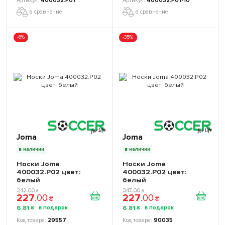
400032.P01
400032.P01-10
в сравнение
в сравнение
-6%
-35%
Joma
Joma
в наличии
в наличии
Носки Joma
Носки Joma
400032.P02 цвет:
400032.P02 цвет:
белый
белый
242
.
00
347
.
00
₴
₴
227
.
00
227
.
00
₴
₴
6
.
81
6
.
81
₴
₴
29557
90035