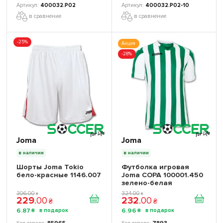
400032.P02
400032.P02-10
в сравнение
в сравнение
-25%
Акция
-28%
Joma
Joma
в наличии
в наличии
Шорты Joma Tokio
Футболка игровая
бело-красные 1146.007
Joma COPA 100001.450
зелено-белая
306
.
00
324
.
00
₴
₴
229
.
00
232
.
00
₴
₴
6
.
87
6
.
96
₴
₴