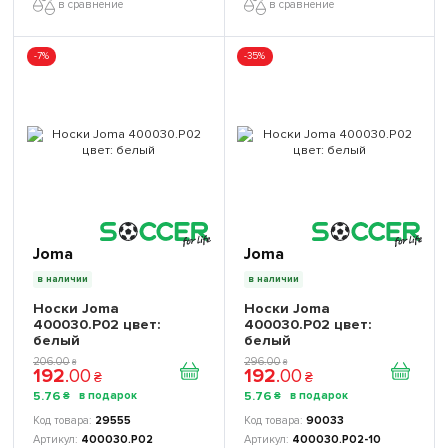
в сравнение
в сравнение
-7%
-35%
Joma
Joma
в наличии
в наличии
Носки Joma
Носки Joma
400030.P02 цвет:
400030.P02 цвет:
белый
белый
206
.
00
296
.
00
₴
₴
192
.
00
192
.
00
₴
₴
5
.
76
5
.
76
₴
₴
29555
90033
400030.P02
400030.P02-10