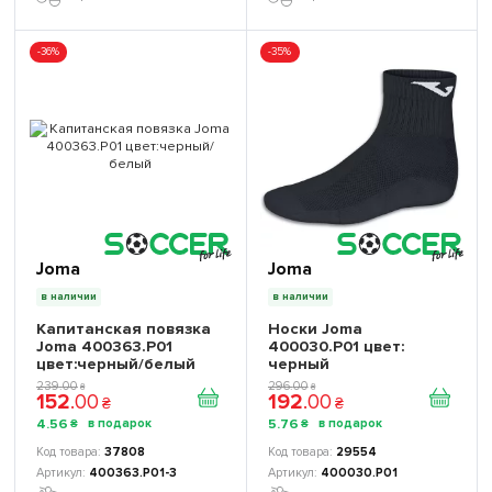
-36%
-35%
Joma
Joma
в наличии
в наличии
Капитанская повязка
Носки Joma
Joma 400363.P01
400030.P01 цвет:
цвет:черный/белый
черный
239
.
00
296
.
00
₴
₴
152
.
00
192
.
00
₴
₴
4
.
56
5
.
76
₴
₴
37808
29554
400363.P01-3
400030.P01