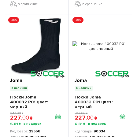
в сравнение
в сравнение
-35%
-35%
Joma
Joma
в наличии
в наличии
Носки Joma
Носки Joma
400032.P01 цвет:
400032.P01 цвет:
черный
черный
347
.
00
347
.
00
₴
₴
227
.
00
227
.
00
₴
₴
6
.
81
6
.
81
₴
₴
29556
90034