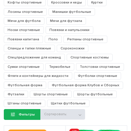
Кофты спортивные
Кроссовки и кеды
Куртки
Лосины спортивные
Манишки футбольные
Мячи для футбола
Мячи для футзала
Носки спортивные
Повязки и напульсники
Повязки капитана
Поло
Регланы спортивные
Сланцы и тапки пляжные
Сороконожки
Спецпредложение для команд
Спортивные костюмы
Сумки спортивные
Термобелье
Толстовки спортивные
Фляги и контейнеры для жидкости
Футболки спортивные
Футбольная форма
Футбольная форма Клубов и Сборных
Футзалки
Шорты спортивные
Шорты футбольные
Штаны спортивные
Щитки футбольные
Фильтры
Сортировать: