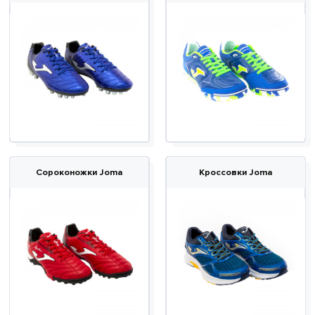
Сороконожки Joma
Кроссовки Joma