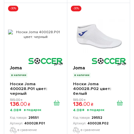
-30%
-30%
Joma
Joma
в наличии
в наличии
Носки Joma
Носки Joma
400028.P01 цвет:
400028.P02 цвет:
черный
белый
195
.
00
195
.
00
₴
₴
136
.
00
136
.
00
₴
₴
4
.
08
4
.
08
₴
₴
29551
29552
400028.P01
400028.P02
в сравнение
в сравнение