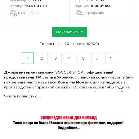
85965
7893
1146.007-10
100001.450
в сравнение
в сравнение
Показать еще
Товары
1 —
20
(всего 10000)
1
2
3
4
5
...
Джома интернет магазин
. SOCCER-SHOP -
официальный
представитель TM Joma в Украине
. Испанская компания Joma (или
как ее еще часто называют
Хома
или
Йома
)- один из лидеров в
производстве спортивной одежды. Основана еще в 1965 году, на
сегодняшний день ее представительства есть более чем в 70
Читать полностью...
странах мира. Имеет свой научно-исследовательский центр, что
помогает ей идти в ногу со временем. Спонсирует более чем 40
профессиональных спортивных команд и более 500 спортсменов.
Продукцию фирмы Джома можно купить и в Украине, посетив
интернет магазин
SOCCER. Здесь вас порадует не только огромный
ассортимент продукции данного бренда, но и качество
обслуживания.
Джома интернет магазин