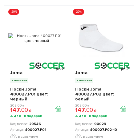
-29%
-29%
Joma
Joma
в наличии
в наличии
Носки Joma
Носки Joma
400027.P01 цвет:
400027.P02 цвет:
черный
белый
208
.
00
208
.
00
₴
₴
147
.
00
147
.
00
₴
₴
4
.
41
4
.
41
₴
₴
29546
90029
400027.P01
400027.P02-10
в сравнение
в сравнение