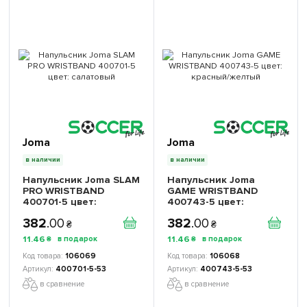
Joma
Joma
в наличии
в наличии
Напульсник Joma SLAM
Напульсник Joma
PRO WRISTBAND
GAME WRISTBAND
400701-5 цвет:
400743-5 цвет:
салатовый
красный/желтый
382
.
00
382
.
00
₴
₴
11
.
46
11
.
46
₴
₴
106069
106068
400701-5-53
400743-5-53
в сравнение
в сравнение