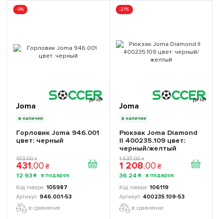
-9%
-21%
Joma
Joma
в наличии
в наличии
Горловик Joma 946.001
Рюкзак Joma Diamond
цвет: черный
II 400235.109 цвет:
черный/желтый
473
.
00
1 537
.
00
₴
₴
431
.
00
1 208
.
00
₴
₴
12
.
93
36
.
24
₴
₴
105987
106119
946.001-53
400235.109-53
в сравнение
в сравнение