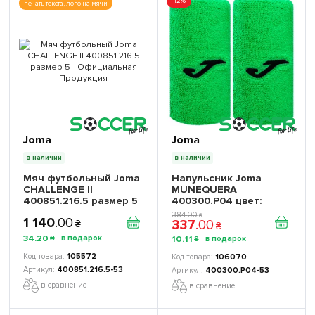
-12%
печать текста, лого на мячи
Joma
Joma
в наличии
в наличии
Мяч футбольный Joma
Напульсник Joma
CHALLENGE II
MUNEQUERA
400851.216.5 размер 5
400300.P04 цвет:
- Официальная
зеленый
384
.
00
₴
1 140
.
00
337
.
00
Продукция
₴
₴
34
.
20
10
.
11
₴
₴
105572
106070
400851.216.5-53
400300.P04-53
в сравнение
в сравнение