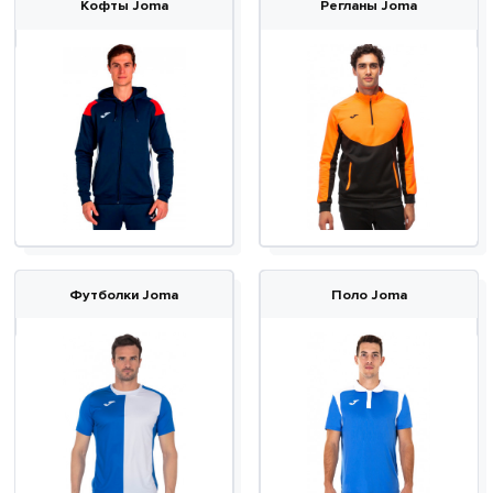
Кофты Joma
Регланы Joma
Футболки Joma
Поло Joma