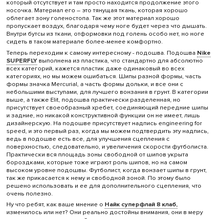
который отсутствует и там просто находится продолжение этого
носочка. Материал его – это тянущая ткань, которая хорошо
облегает зону голеностопа. Так же этот материал хорошо
пропускает воздух, благодаря чему ноге будет через что дышать.
Внутри бутсы из ткани, отформовки под голень особо нет, но ноге
сидеть в таком материале более-менее комфортно.
Теперь переходим к самому интересному - подошва. Подошва
Nike
SUPERFLY
выполнена из пластика, что стандартно для абсолютно
всех категорий, кажется пластик даже одинаковый во всех
категориях, но мы можем ошибаться. Шипы разной формы, часть
формы значка Mercurial, а часть формы дольки, и все они с
небольшими выступами, для лучшего вонзания в грунт. В категории
выше, а также Elit, подошва практически разделенная, но
присутствует своеобразный хребет, соединяющий передние шипы
и задние, но никакой конструктивной функции он не имеет, лишь
дизайнерскую. На подошве присутствует надпись engineering for
speed, и это первый раз, когда мы можем подтвердить эту надпись,
ведь в подошве есть все, для улучшения сцепления с
поверхностью, следовательно, и увеличения скорости футболиста.
Практически вся площадь зоны свободной от шипов укрыта
бороздками, которые тоже играют роль шипов, но на самом
высоком уровне подошвы. Футболист, когда вонзает шипы в грунт,
так же прикасается к нему и свободной зоной. По этому было
решено использовать и ее для дополнительного сцепления, что
очень полезно.
Ну что ребят, как ваше мнение о
Найк суперфлай 8 клаб,
изменилось или нет? Они реально достойны внимания, они в меру