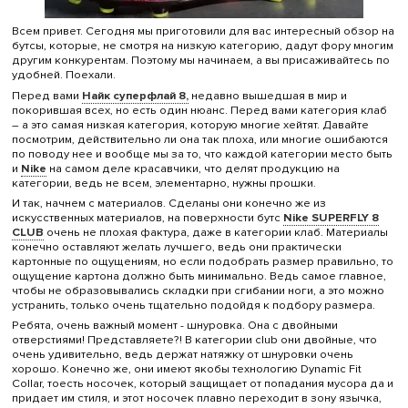
Всем привет. Сегодня мы приготовили для вас интересный обзор на
бутсы, которые, не смотря на низкую категорию, дадут фору многим
другим конкурентам. Поэтому мы начинаем, а вы присаживайтесь по
удобней. Поехали.
Перед вами
Найк суперфлай 8,
недавно вышедшая в мир и
покорившая всех, но есть один нюанс. Перед вами категория клаб
– а это самая низкая категория, которую многие хейтят. Давайте
посмотрим, действительно ли она так плоха, или многие ошибаются
по поводу нее и вообще мы за то, что каждой категории место быть
и
Nike
на самом деле красавчики, что делят продукцию на
категории, ведь не всем, элементарно, нужны прошки.
И так, начнем с материалов. Сделаны они конечно же из
искусственных материалов, на поверхности бутс
Nike SUPERFLY 8
CLUB
очень не плохая фактура, даже в категории клаб. Материалы
конечно оставляют желать лучшего, ведь они практически
картонные по ощущениям, но если подобрать размер правильно, то
ощущение картона должно быть минимально. Ведь самое главное,
чтобы не образовывались складки при сгибании ноги, а это можно
устранить, только очень тщательно подойдя к подбору размера.
Ребята, очень важный момент - шнуровка. Она с двойными
отверстиями! Представляете?! В категории club они двойные, что
очень удивительно, ведь держат натяжку от шнуровки очень
хорошо. Конечно же, они имеют якобы технологию Dynamic Fit
Collar, тоесть носочек, который защищает от попадания мусора да и
придает им стиля, и этот носочек плавно переходит в зону язычка,