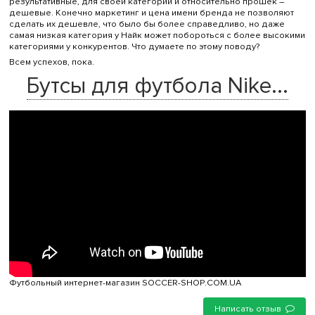
результативные, для своей категории и относительно прошек –
дешевые. Конечно маркетинг и цена имени бренда не позволяют
сделать их дешевле, что было бы более справедливо, но даже
самая низкая категория у Найк может побороться с более высокими
категориями у конкурентов. Что думаете по этому поводу?
Всем успехов, пока.
Бутсы для футбола Nike...
Футбольный интернет-магазин SOCCER-SHOP.COM.UA
Написать отзыв