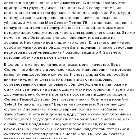
абсолютно одинаковые и отличаются лишь цветом, поэтому этот
критерий мы упустим, дизайн стандартный. К слову, этот мячик
подходит не только для футзала, а даже для асфальта. Ведь судя
по тому, из каких материалов он сделан – мячик реально не
убиваемый. А сделан
Мяч Селект Темпо ТБ
из довольно прочного
полиуретана, а точнее полиуретановых панелей, которые имеют
матовую шероховатую поверхность для правильного зацепа. Это же
помогает ему быть довольно долговечным, играя даже на
асфальте. Несколько подкладочных слоев. Для такого мячика это
особо актуально, ведь он должен быть прочным, а также увесистым,
несмотря на свой уменьшенный размер, ведь это 4-й размер,
которым обычно и играют в футзале.
В целом, это качество на лицо, а также, цена - качество. Ведь
Селект – это фирма с довольно недорогими товарами, но которые
имеют очень достойное качество. К слову фирма Селект особое
внимание уделяет футзалу, их мячами играют на мировых
соревнованиях самые топовые клубы, футбольные мячи тоже не
один раз светились на решающих матчах некоторых лиг, и все это за
доступную цену. Кому мы могли бы посоветовать данную модель
Селект Темпо?
Да всем, без преувеличения. Хотите надежный мяч
Select Tempo
для улицы? Берите не пожалеете. Хотите мяч для
футзала? Однозначно это ваш вариант. Хотите мяч чтобы им не
жалко было играть под дождем, вдруг такое случится? Этот мяч на
100 процентов подходит. И купить его можно у нас в магазине, как
онлайн, так и придя в наш шоурум в городе Киев, который
находится на Печерске. Вы обязательно найдете там этот мячик и
сможете его протестировать на месте и понять, что мы сказали
правду. По этому, милости просим.