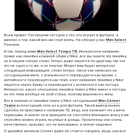
Всем привет. Поговорим сегодня о тех, кто играет в футзале, а
именно о том, какой мяч им стоит взять. На обзоре у нас
Мяч Select.
Поехали.
И так, перед вами
Мяч Select Tempo TB.
Интересное название,
прямо как линейка кожаной обуви у Nike, все вы знаете эту линейку,
но в нашем случае слово Tempo даже пишется по-другому, так что
это не одно и то же, и не плагиат. Может вам будет интересна
следующая информация: слово tempo, такое как написано на
сегодняшнем мяче, с итальянского переводится как время, с
английского переводится как темп, а вот название линейки у Nike
пишется через букву I и переводится с испанского как погода.
Интересно, какое отношение линейка темпо у Nike имеет к погоде,
но это тема вообще не этой статьи, поэтому вернемся к мячу.
Вот в отличии от линейки темпо у Nike сегодняшний
Мяч Селект
Темпо
всепогодный, хоть он и для футзала. Такой вывод можно
сделать из приставки к названию ТБ, ведь она означает что у мяча
термошвы. А значит он в принципе не способен впитывать влагу и им
спокойно можно играть на улице в дождь. Проклеены они очень
качественно, красиво, что не маловажно, а значит надежно.
О дизайне мячиков Селект даже не стоит и говорить, ведь они все