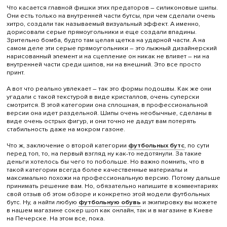
Что касается главной фишки этих предаторов – силиконовые шипы.
Они есть только на внутренней части бутсы, при чем сделали очень
хитро, создали так называемый визуальный эффект. А именно,
дорисовали серые прямоугольники и еще создали впадины.
Зрительно бомба, будто там целая щетка на ударной части. А на
самом деле эти серые прямоугольники – это лыжный дизайнерский
нарисованный элемент и на сцепление он никак не влияет – ни на
внутренней части среди шипов, ни на внешний. Это все просто
принт.
А вот что реально увлекает – так это формы подошвы. Как же они
угадали с такой текстурой в виде кристаллов, очень суперски
смотрится. В этой категории она сплошная, в профессиональной
версии она идет раздельной. Шипы очень необычные, сделаны в
виде очень острых фигур, и они точно не дадут вам потерять
стабильность даже на мокром газоне.
Что ж, заключение о второй категории
футбольных бутс
, по сути
перед топ, то, на первый взгляд ну как-то недотянули. За такие
деньги хотелось бы чего то побольше. Но важно помнить, что в
такой категории всегда более качественные материалы и
максимально похожи на профессиональную версию. Потому дальше
принимать решение вам. Но, обязательно напишите в комментариях
свой отзыв об этом обзоре и конкретно этой модели футбольных
бутс. Ну, а найти любую
футбольную обувь
и экипировку вы можете
в нашем магазине сокер шоп как онлайн, так и в магазине в Киеве
на Печерске. На этом все, пока.