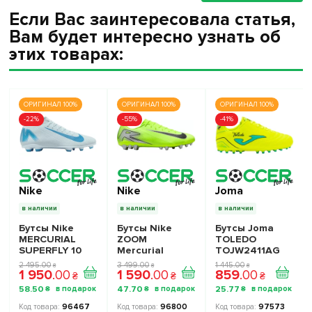
Если Вас заинтересовала статья,
Вам будет интересно узнать об
этих товарах:
ОРИГИНАЛ 100%
ОРИГИНАЛ 100%
ОРИГИНАЛ 100%
-22%
-55%
-41%
Nike
Nike
Joma
в наличии
в наличии
в наличии
Бутсы Nike
Бутсы Nike
Бутсы Joma
MERCURIAL
ZOOM
TOLEDO
SUPERFLY 10
Mercurial
TOJW2411AG
CLUB FG/MG -
VAPOR 16
2 495
.
00
3 499
.
00
1 445
.
00
₴
₴
₴
1 950
.
00
1 590
.
00
859
.
00
Официальная
ACADEMY AG -
₴
₴
₴
Продукция
Официальная
58
.
50
47
.
70
25
.
77
₴
₴
₴
Продукция
96467
96800
97573