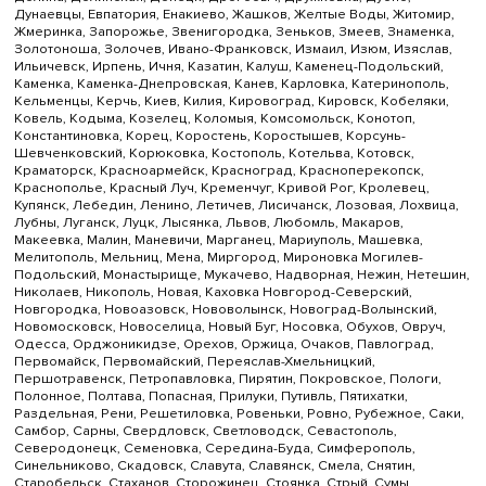
Дунаевцы, Евпатория, Енакиево, Жашков, Желтые Воды, Житомир,
Жмеринка, Запорожье, Звенигородка, Зеньков, Змеев, Знаменка,
Золотоноша, Золочев, Ивано-Франковск, Измаил, Изюм, Изяслав,
Ильичевск, Ирпень, Ичня, Казатин, Калуш, Каменец-Подольский,
Каменка, Каменка-Днепровская, Канев, Карловка, Катеринополь,
Кельменцы, Керчь, Киев, Килия, Кировоград, Кировск, Кобеляки,
Ковель, Кодыма, Козелец, Коломыя, Комсомольск, Конотоп,
Константиновка, Корец, Коростень, Коростышев, Корсунь-
Шевченковский, Корюковка, Костополь, Котельва, Котовск,
Краматорск, Красноармейск, Красноград, Красноперекопск,
Краснополье, Красный Луч, Кременчуг, Кривой Рог, Кролевец,
Купянск, Лебедин, Ленино, Летичев, Лисичанск, Лозовая, Лохвица,
Лубны, Луганск, Луцк, Лысянка, Львов, Любомль, Макаров,
Макеевка, Малин, Маневичи, Марганец, Мариуполь, Машевка,
Мелитополь, Мельниц, Мена, Миргород, Мироновка Могилев-
Подольский, Монастырище, Мукачево, Надворная, Нежин, Нетешин,
Николаев, Никополь, Новая, Каховка Новгород-Северский,
Новгородка, Новоазовск, Нововолынск, Новоград-Волынский,
Новомосковск, Новоселица, Новый Буг, Носовка, Обухов, Овруч,
Одесса, Орджоникидзе, Орехов, Оржица, Очаков, Павлоград,
Первомайск, Первомайский, Переяслав-Хмельницкий,
Першотравенск, Петропавловка, Пирятин, Покровское, Пологи,
Полонное, Полтава, Попасная, Прилуки, Путивль, Пятихатки,
Раздельная, Рени, Решетиловка, Ровеньки, Ровно, Рубежное, Саки,
Самбор, Сарны, Свердловск, Светловодск, Севастополь,
Северодонецк, Семеновка, Середина-Буда, Симферополь,
Синельниково, Скадовск, Славута, Славянск, Смела, Снятин,
Старобельск, Стаханов, Сторожинец, Стоянка, Стрый, Сумы,