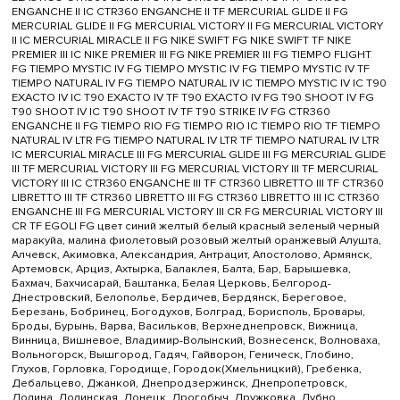
ENGANCHE II IC CTR360 ENGANCHE II TF MERCURIAL GLIDE II FG
MERCURIAL GLIDE II FG MERCURIAL VICTORY II FG MERCURIAL VICTORY
II IC MERCURIAL MIRACLE II FG NIKE SWIFT FG NIKE SWIFT TF NIKE
PREMIER III IC NIKE PREMIER III FG NIKE PREMIER III FG TIEMPO FLIGHT
FG TIEMPO MYSTIC IV FG TIEMPO MYSTIC IV FG TIEMPO MYSTIC IV TF
TIEMPO NATURAL IV FG TIEMPO NATURAL IV IC TIEMPO MYSTIC IV IC T90
EXACTO IV IC T90 EXACTO IV TF T90 EXACTO IV FG T90 SHOOT IV FG
T90 SHOOT IV IC T90 SHOOT IV TF T90 STRIKE IV FG CTR360
ENGANCHE II FG TIEMPO RIO FG TIEMPO RIO IC TIEMPO RIO TF TIEMPO
NATURAL IV LTR FG TIEMPO NATURAL IV LTR TF TIEMPO NATURAL IV LTR
IC MERCURIAL MIRACLE III FG MERCURIAL GLIDE III FG MERCURIAL GLIDE
III TF MERCURIAL VICTORY III FG MERCURIAL VICTORY III TF MERCURIAL
VICTORY III IC CTR360 ENGANCHE III TF CTR360 LIBRETTO III TF CTR360
LIBRETTO III TF CTR360 LIBRETTO III FG CTR360 LIBRETTO III IC CTR360
ENGANCHE III FG MERCURIAL VICTORY III CR FG MERCURIAL VICTORY III
CR TF EGOLI FG цвет синий желтый белый красный зеленый черный
маракуйа, малина фиолетовый розовый желтый оранжевый Алушта,
Алчевск, Акимовка, Александрия, Антрацит, Апостолово, Армянск,
Артемовск, Арциз, Ахтырка, Балаклея, Балта, Бар, Барышевка,
Бахмач, Бахчисарай, Баштанка, Белая Церковь, Белгород-
Днестровский, Белополье, Бердичев, Бердянск, Береговое,
Березань, Бобринец, Богодухов, Болград, Борисполь, Бровары,
Броды, Бурынь, Варва, Васильков, Верхнеднепровск, Вижница,
Винница, Вишневое, Владимир-Волынский, Вознесенск, Волноваха,
Вольногорск, Вышгород, Гадяч, Гайворон, Геническ, Глобино,
Глухов, Горловка, Городище, Городок(Хмельницкий), Гребенка,
Дебальцево, Джанкой, Днепродзержинск, Днепропетровск,
Долина, Долинская, Донецк, Дрогобыч, Дружковка, Дубно,