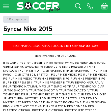
Вернуться
Бутсы Nike 2015
БЕСПЛАТНАЯ ДОСТАВКА SOCCER Life + СКИДКИ до -60%
Дата публикации 01.04.2015.
В нашем интернет-магазине Nike можно купить официальные бутсы,
бампы, залки, футзалки по супер цене такие модели: JR NIKE
MARQUIS TF JR NIKE RIO II IC JR NIKE RIO II TF JR NIKE PARK II TF JR NIKE
PARK II IC JR CTR360 LIBRETTO II FG JR NIKE MEDIO FG-R JR NIKE MEDIO
FG-R JR NIKE MEDIO TF JR NIKE PREMIER III FG-R JR NIKE PREMIER III FG-
R JR NIKE PREMIER III TF JR NIKE PREMIER III TF JR TIEMPO NATURAL IV
FG JR TIEMPO NATURAL IV FG JR TIEMPO V3 TF AF JR TIEMPO V3 IC AF
JR T90 SHOOT IV TF JR T90 SHOOT IV TF JR T90 EXACTO IV TF JR
TIEMPO RIO FG-R JR TIEMPO RIO IC JR TIEMPO RIO IC JR TIEMPO RIO TF
JR MERCURIAL VICTORY III FG JR CTR360 LIBRETTO III FG TIEMPO
MYSTIC III TF NIKE5 BOMBA FINALE NIKE5 BOMBA FINALE NIKE5 BOMBA
PRO NIKE5 ELASTICO FINALE NIKE5 GATO NIKE5 BOMBA NIKE5
ELASTICO CTR360 LIBRETTO II IC CTR360 LIBRETTO II TF CTR360