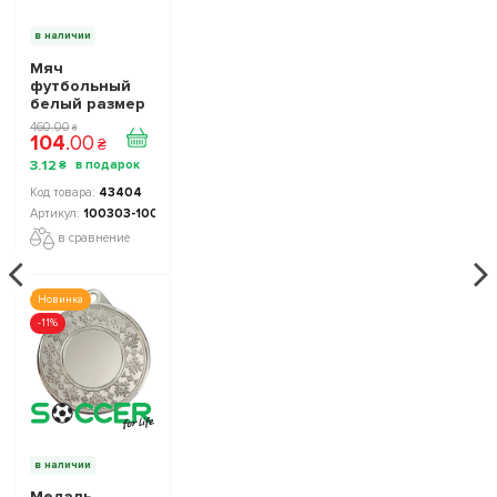
в наличии
Мяч
футбольный
белый размер
5 под
460
.
00
₴
104
.
00
брендирование
₴
рекламы
3
.
12
₴
печать
логотипа
43404
100303-100
в сравнение
Новинка
-11%
в наличии
Медаль