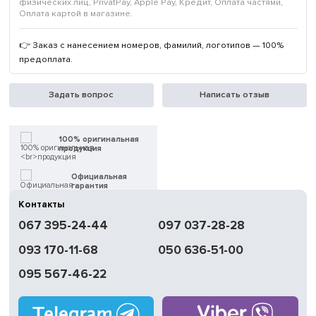
физических лиц, PrivatPay, Apple Pay, Кредит, Оплата частями,
Оплата картой в магазине.
👉 Заказ с нанесением номеров, фамилий, логотипов — 100%
предоплата.
Задать вопрос
Написать отзыв
100% оригинальная
продукция
Официальная
гарантия
Контакты
Быстрая
067 395-24-44
097 037-28-28
доставка
093 170-11-68
050 636-51-00
Обмен | Возвращение
в течение 14 дней
095 567-46-22
Работаем
без выходных