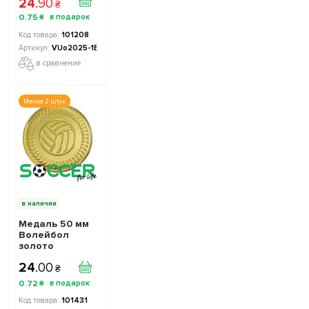
24
.
90
₴
0
.
75
₴
101208
VUo2025-1B
в сравнение
Менее 2 штук
в наличии
Медаль 50 мм
Волейбол
золото
24
.
00
₴
0
.
72
₴
101431