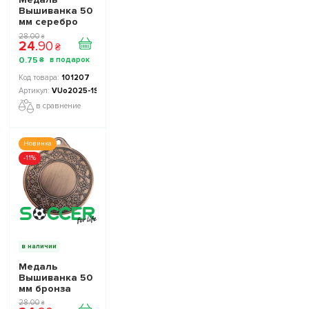
Вышиванка 50
мм серебро
28
.
00
₴
24
.
90
₴
0
.
75
₴
101207
VUo2025-1S
в сравнение
Новинка
-11%
в наличии
Медаль
Вышиванка 50
мм бронза
28
.
00
₴