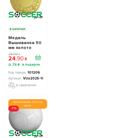
в наличии
Медаль
Вышиванка 50
мм золото
28
.
00
₴
24
.
90
₴
0
.
75
₴
101206
VUo2025-1G
в сравнение
печать текста, лого на
мячи
-77%