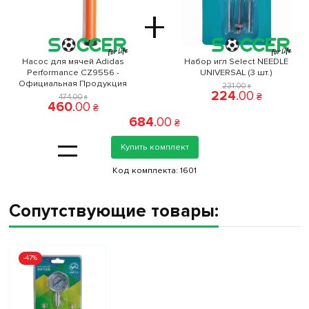
+
Насос для мячей Adidas
Набор игл Select NEEDLE
Performance CZ9556 -
UNIVERSAL (3 шт.)
Официальная Продукция
231
.
00
₴
224
.
00
₴
474
.
00
₴
460
.
00
₴
684
.
00
₴
=
Купить комплект
Код комплекта:
1601
Сопутствующие товары:
-47%