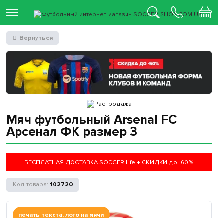
Вернуться
Мяч футбольный Arsenal FC
Арсенал ФК размер 3
БЕСПЛАТНАЯ ДОСТАВКА SOCCER Life + СКИДКИ до -60%
102720
печать текста, лого на мячи