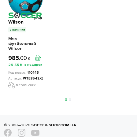
Wilson
в наличии
Мяч
футбольный
Wilson
Pentagon
985
.
00
WTE8542XB05
₴
размер: 5
29
.
55
₴
110145
WTE8542XB05-5
в сравнение
© 2008—2026
SOCCER-SHOP.COM.UA