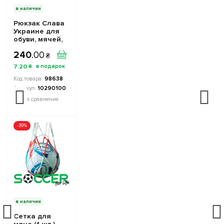
в наличии
Рюкзак Слава
Украине для
обуви, мячей,
аксессуаров
240
.
00
10290100 цвет:
₴
желто-синий
7
.
20
₴
98638
10290100
в сравнение
-39%
в наличии
Сетка для