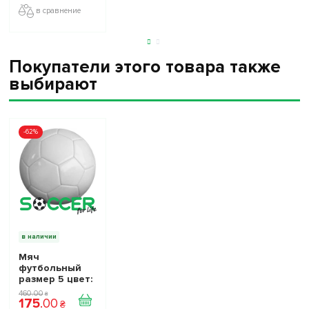
в сравнение
Покупатели этого товара также
выбирают
-62%
в наличии
Мяч
футбольный
размер 5 цвет:
белый
460
.
00
₴
175
.
00
₴