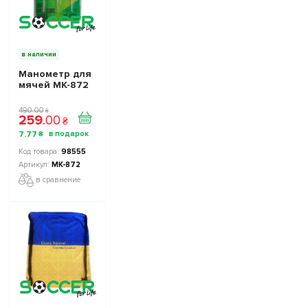
в наличии
Манометр для
мячей МК-872
490
.
00
₴
259
.
00
₴
7
.
77
₴
98555
МК-872
в сравнение