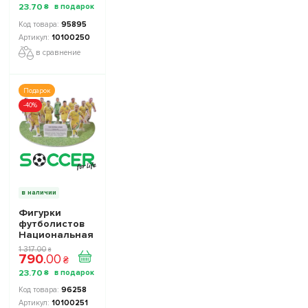
Stars
23
.
70
₴
Collection 1
10100250
95895
10100250
в сравнение
Подарок
-40%
в наличии
Фигурки
футболистов
Национальная
Сборная
1 317
.
00
₴
790
.
00
Украины TOP
₴
FOOTBALL
23
.
70
₴
STARS
Collection 2
96258
10100251
10100251