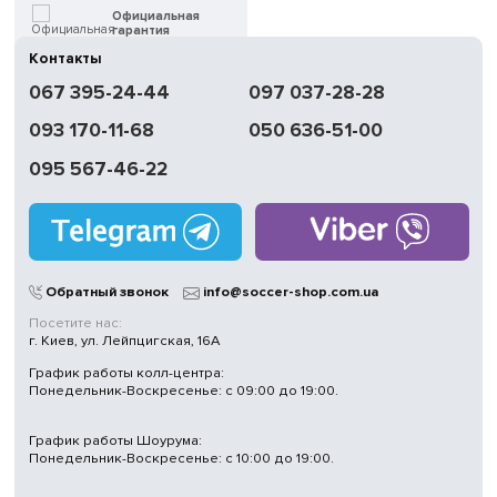
Официальная
гарантия
Контакты
Быстрая
067 395-24-44
097 037-28-28
доставка
093 170-11-68
050 636-51-00
Обмен | Возвращение
в течение 14 дней
095 567-46-22
Работаем
без выходных
Магазины
в Киеве
Обратный звонок
info@soccer-shop.com.ua
Посетите нас:
г. Киев, ул. Лейпцигская, 16А
График работы колл-центра:
Понедельник-Воскресенье: с 09:00 до 19:00.
График работы Шоурума:
Понедельник-Воскресенье: с 10:00 до 19:00.