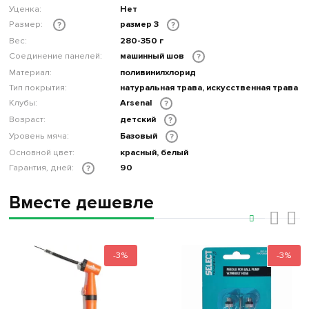
Уценка:
Нет
Размер:
размер 3
?
?
Вес:
280-350 г
Соединение панелей:
машинный шов
?
Материал:
поливинилхлорид
Тип покрытия:
натуральная трава, искусственная трава
Клубы:
Arsenal
?
Возраст:
детский
?
Уровень мяча:
Базовый
?
Основной цвет:
красный, белый
Гарантия, дней:
90
?
Вместе дешевле
‹
›
-3%
-3%