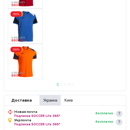
1 501
.
00
₴
660
.
00
₴
Акция
-56%
1 501
.
00
₴
660
.
00
₴
Акция
-56%
1 501
.
00
₴
660
.
00
₴
Доставка
Украина
Киев
Новая почта
бесплатно
Подписка SOCCER Life 365*
Укрпочта
бесплатно
Подписка SOCCER Life 365*