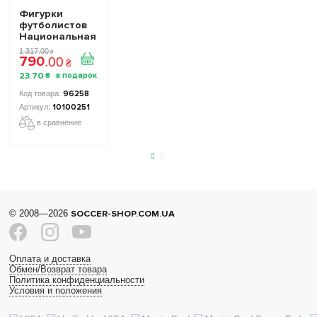
Фигурки
футболистов
Национальная
Сборная
1 317
.
00
₴
790
Украины TOP
.
00
₴
FOOTBALL
23
.
70
₴
STARS
Collection 2
96258
10100251
10100251
в сравнение
© 2008—2026
SOCCER-SHOP.COM.UA
Оплата и доставка
Обмен/Возврат товара
Политика конфиденциальности
Условия и положения