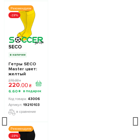
Рекомендуем
-19%
SECO
в наличии
Гетры SECO
Master цвет:
желтый
270
.
00
₴
220
.
00
₴
6
.
60
₴
43006
19210103
в сравнение
Рекомендуем
-19%