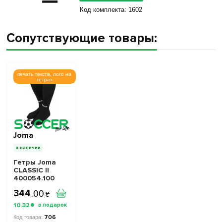
Код комплекта:
1602
Сопутствующие товары:
печать текста, лого на
гетрах
Joma
в наличии
Гетры Joma
CLASSIC II
400054.100
черные
344
.
00
₴
10
.
32
₴
706