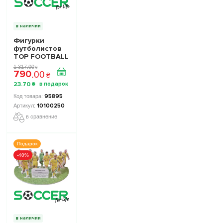
в наличии
Фигурки
футболистов
TOP FOOTBALL
STARS - Набор
1 317
.
00
₴
790
The Football
.
00
₴
Stars
23
.
70
₴
Collection 1
10100250
95895
10100250
в сравнение
Подарок
-40%
в наличии