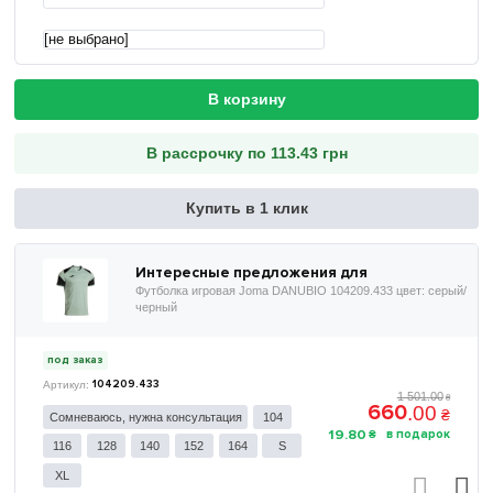
[не выбрано]
В корзину
В рассрочку по 113.43 грн
Купить в 1 клик
Интересные предложения для
Футболка игровая Joma DANUBIO 104209.433 цвет: серый/
черный
под заказ
104209.433
1 501
.
00
₴
660
.
00
₴
Сомневаюсь, нужна консультация
104
19
.
80
₴
116
128
140
152
164
S
XL