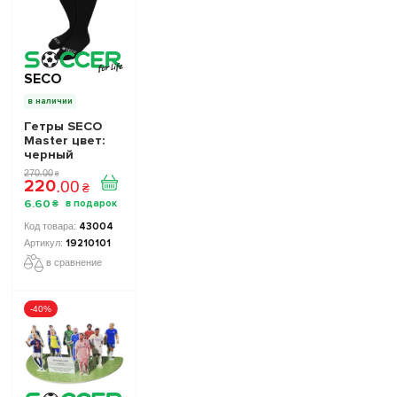
SECO
в наличии
Гетры SECO
Master цвет:
черный
270
.
00
₴
220
.
00
₴
6
.
60
₴
43004
19210101
в сравнение
-40%