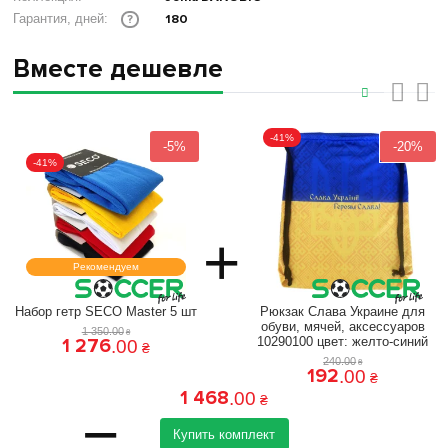
180
Гарантия, дней:
?
Вместе дешевле
‹
›
-41%
-5%
-20%
-41%
+
Рекомендуем
Набор гетр SECO Master 5 шт
Рюкзак Слава Украине для
обуви, мячей, аксессуаров
1 350
.
00
₴
1 276
10290100 цвет: желто-синий
.
00
₴
240
.
00
₴
192
.
00
₴
1 468
.
00
₴
=
Купить комплект