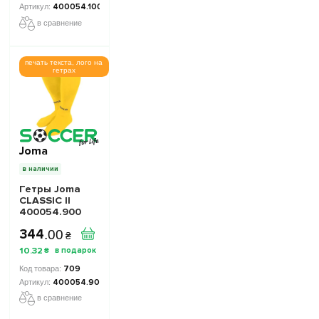
400054.100
в сравнение
печать текста, лого на
гетрах
Joma
в наличии
Гетры Joma
CLASSIC II
400054.900
желтые
344
.
00
₴
10
.
32
₴
709
400054.900
в сравнение