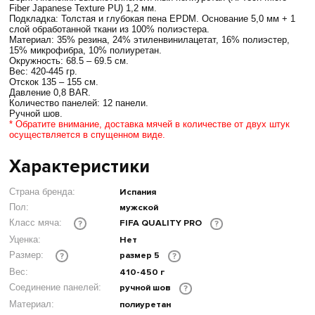
Fiber Japanese Texture PU) 1,2 мм.
Подкладка: Толстая и глубокая пена EPDM. Основание 5,0 мм + 1
слой обработанной ткани из 100% полиэстера.
Материал: 35% резина, 24% этиленвинилацетат, 16% полиэстер,
15% микрофибра, 10% полиуретан.
Окружность: 68.5 – 69.5 см.
Вес: 420-445 гр.
Отскок 135 – 155 см.
Давление 0,8 BAR.
Количество панелей: 12 панели.
Ручной шов.
* Обратите внимание, доставка мячей в количестве от двух штук
осуществляется в спущенном виде.
Характеристики
Страна бренда:
Испания
Пол:
мужской
FIFA QUALITY PRO
Класс мяча:
?
?
Уценка:
Нет
размер 5
Размер:
?
?
Вес:
410-450 г
Соединение панелей:
ручной шов
?
Материал:
полиуретан