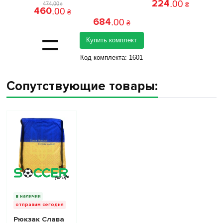
224
.
00
474
.
00
₴
₴
460
.
00
₴
684
.
00
₴
=
Купить комплект
Код комплекта:
1601
Сопутствующие товары:
в наличии
отправим сегодня
Рюкзак Слава