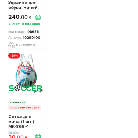
Украине для
обуви, мячей,
аксессуаров
240
.
00
10290100 цвет:
₴
желто-синий
7
.
20
₴
98638
10290100
в сравнение
-39%
в наличии
отправим сегодня
Сетка для
мяча (1 шт.)
МК-866-4
49
.
00
₴
30
.
00
₴