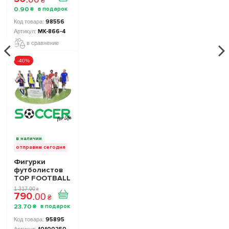
0
.
90
₴
98556
МК-866-4
в сравнение
-40%
в наличии
отправим сегодня
Фигурки
футболистов
TOP FOOTBALL
STARS - Набор
1 317
.
00
₴
790
The Football
.
00
₴
Stars
23
.
70
₴
Collection 1
10100250
95895