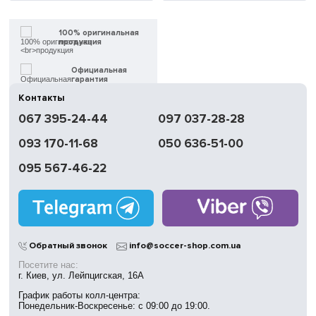
100% оригинальная
продукция
Официальная
гарантия
Контакты
Быстрая
067 395-24-44
097 037-28-28
доставка
093 170-11-68
050 636-51-00
Обмен | Возвращение
в течение 14 дней
095 567-46-22
Работаем
без выходных
Магазины
в Киеве
Обратный звонок
info@soccer-shop.com.ua
Посетите нас:
г. Киев, ул. Лейпцигская, 16А
График работы колл-центра:
Понедельник-Воскресенье: с 09:00 до 19:00.