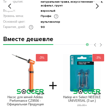
Тип покрытия:
натуральная трава, искусственная трава,
асфальт, грунт
Возраст:
взрослый
Уровень мяча:
Профи
?
Основной цвет:
мультиколор
90
Гарантия, дней:
?
Вместе дешевле
‹
›
-3%
-3%
+
Насос для мячей Adidas
Набор игл Select NEEDLE
Performance CZ9556 -
UNIVERSAL (3 шт.)
Официальная Продукция
231
.
00
₴