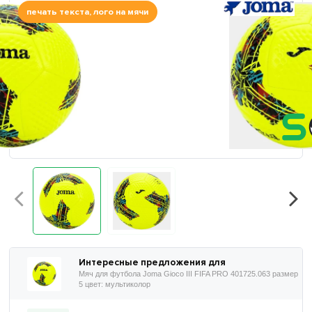
печать текста, лого на мячи
Интересные предложения для
Мяч для футбола Joma Gioco III FIFA PRO 401725.063 размер
5 цвет: мультиколор