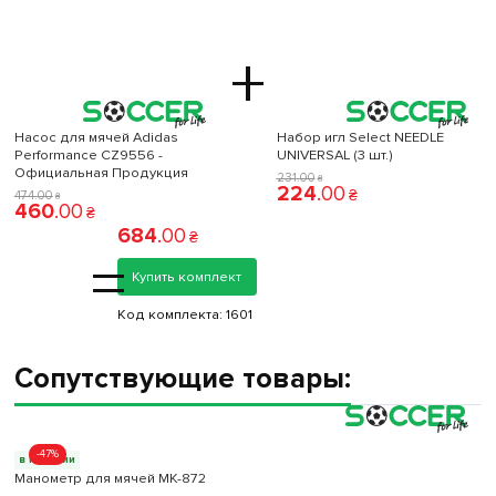
+
Насос для мячей Adidas
Набор игл Select NEEDLE
Performance CZ9556 -
UNIVERSAL (3 шт.)
Официальная Продукция
231
.
00
₴
224
.
00
₴
474
.
00
₴
460
.
00
₴
684
.
00
₴
=
Купить комплект
Код комплекта:
1601
Сопутствующие товары:
-47%
в наличии
Манометр для мячей МК-872