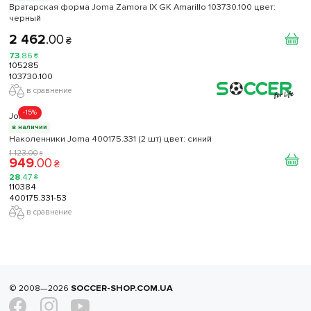
Вратарская форма Joma Zamora IX GK Amarillo 103730.100 цвет:
черный
2 462
.
00
₴
73
.
86
₴
105285
103730.100
в сравнение
-15%
Joma
в наличии
Наколенники Joma 400175.331 (2 шт) цвет: синий
1 123
.
00
₴
949
.
00
₴
28
.
47
₴
110384
400175.331-53
в сравнение
© 2008—2026
SOCCER-SHOP.COM.UA