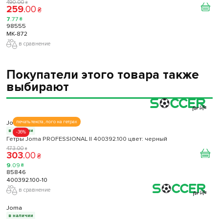
490
.
00
₴
259
.
00
₴
7
.
77
₴
98555
МК-872
в сравнение
Покупатели этого товара также
выбирают
Joma
печать текста, лого на гетрах
в наличии
-36%
Гетры Joma PROFESSIONAL II 400392.100 цвет: черный
473
.
00
₴
303
.
00
₴
9
.
09
₴
85846
400392.100-10
в сравнение
Joma
в наличии