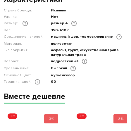
Страна бренда:
Испания
Уценка:
Нет
Размер:
размер 4
?
?
Вес:
350-410 г
Соединение панелей:
машинный шов, термосклеивание
?
Материал:
полиуретан
Тип покрытия:
асфальт, грунт, искусственная трава,
натуральная трава
Возраст:
подростковый
?
Уровень мяча:
Высокий
?
Основной цвет:
мультиколор
Гарантия, дней:
90
?
Вместе дешевле
-18%
-18%
-3%
-3%