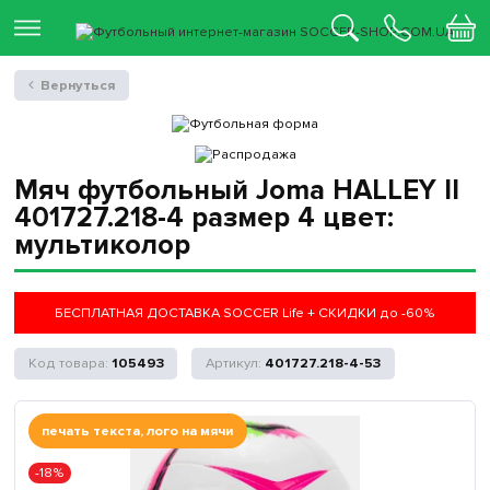
Вернуться
Мяч футбольный Joma HALLEY II
401727.218-4 размер 4 цвет:
мультиколор
БЕСПЛАТНАЯ ДОСТАВКА SOCCER Life + СКИДКИ до -60%
105493
401727.218-4-53
печать текста, лого на мячи
-18%