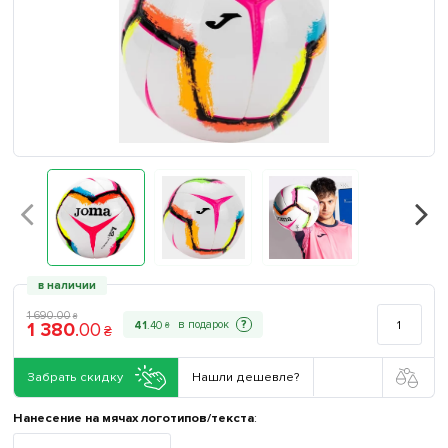
в наличии
1 690
.
00
₴
1 380
.
00
?
41
.
40
₴
₴
Забрать скидку
Нашли дешевле?
Нанесение на мячах логотипов/текста
: