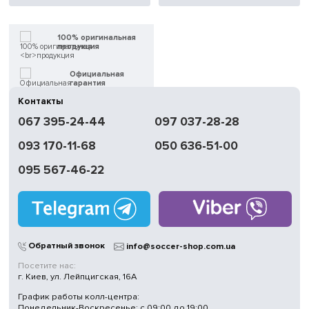
100% оригинальная
продукция
Официальная
гарантия
Контакты
Быстрая
067 395-24-44
097 037-28-28
доставка
093 170-11-68
050 636-51-00
Обмен | Возвращение
в течение 14 дней
095 567-46-22
Работаем
без выходных
Магазины
в Киеве
Обратный звонок
info@soccer-shop.com.ua
Посетите нас:
г. Киев, ул. Лейпцигская, 16А
График работы колл-центра:
Понедельник-Воскресенье: с 09:00 до 19:00.