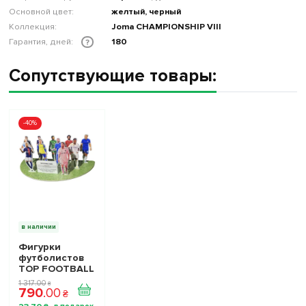
Основной цвет:
желтый, черный
Коллекция:
Joma CHAMPIONSHIP VIII
Гарантия, дней:
180
?
Сопутствующие товары:
-40%
в наличии
Фигурки
футболистов
TOP FOOTBALL
STARS - Набор
1 317
.
00
₴
790
.
00
The Football
₴
Stars