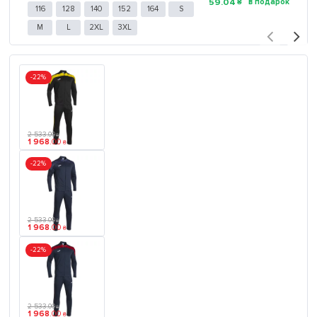
59
.
04
₴
116
128
140
152
164
S
M
L
2XL
3XL
-22%
2 533
.
00
₴
1 968
.
00
₴
-22%
2 533
.
00
₴
1 968
.
00
₴
-22%
2 533
.
00
₴
1 968
.
00
₴