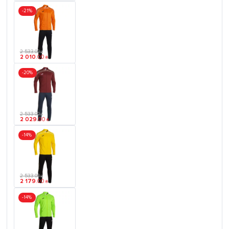
-21%
2 533
.
00
₴
2 010
.
00
₴
-20%
2 533
.
00
₴
2 029
.
00
₴
-14%
2 533
.
00
₴
2 179
.
00
₴
-14%