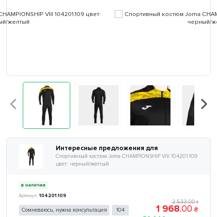
Интересные предложения для
Спортивный костюм Joma CHAMPIONSHIP VIII 104201.109
цвет: черный/желтый
в наличии
104201.109
2 533
.
00
₴
1 968
.
00
₴
Сомневаюсь, нужна консультация
104