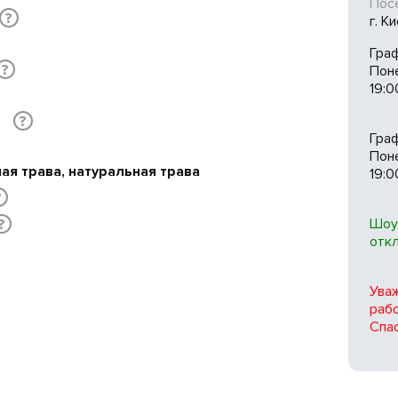
Посе
?
г. К
Гра
?
Пон
19:0
в
?
Гра
Поне
ая трава, натуральная трава
19:0
?
Шоу
?
отк
Ува
рабо
Спас