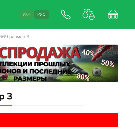
УКР
РУС
669 размер 3
р 3