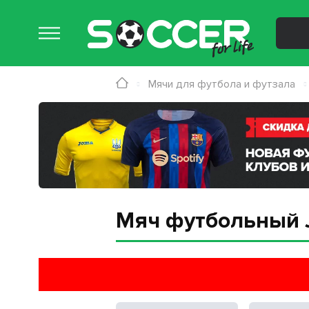
Мячи для футбола и футзала
Мяч футбольный J