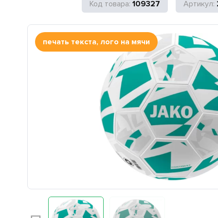
109327
печать текста, лого на мячи