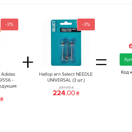
-3%
-3%
+
=
Куп
Код 
 Adidas
Набор игл Select NEEDLE
9556 -
UNIVERSAL (3 шт.)
одукция
231
.
00
₴
224
.
00
₴
₴