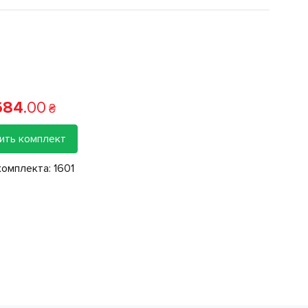
684
.
00
₴
ить комплект
комплекта:
1601