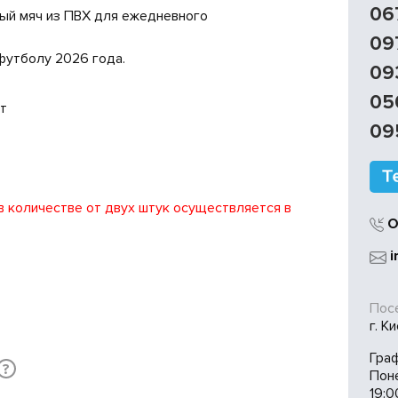
06
ый мяч из ПВХ для ежедневного
09
футболу 2026 года.
09
05
т
09
 в количестве от двух штук осуществляется в
О
i
Посе
г. К
Гра
?
Пон
19:0