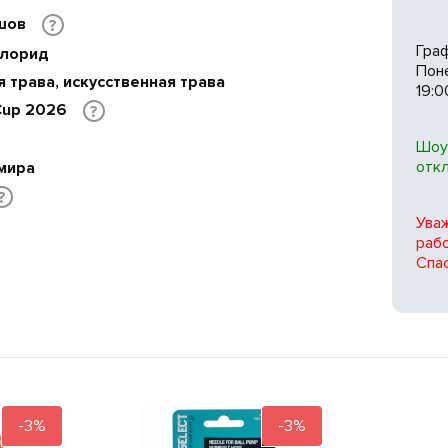
шов
?
Гра
хлорид
Поне
 трава, искусственная трава
19:0
 Cup 2026
?
Шоу
отк
мира
?
Ува
рабо
Спас
-3%
-3%