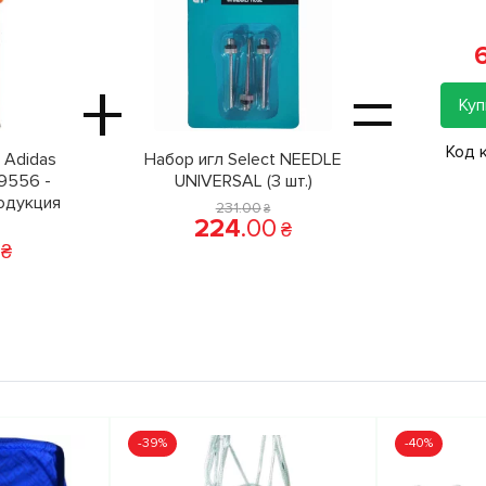
+
=
Куп
Код 
 Adidas
Набор игл Select NEEDLE
9556 -
UNIVERSAL (3 шт.)
одукция
231
.
00
₴
224
.
00
₴
₴
-39%
-40%