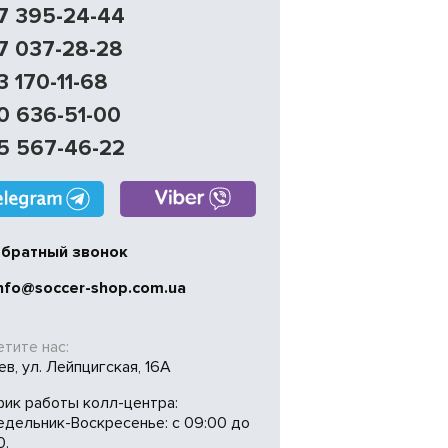
7 395-24-44
7 037-28-28
3 170-11-68
0 636-51-00
5 567-46-22
братный звонок
nfo@soccer-shop.com.ua
тите нас:
иев, ул. Лейпцигская, 16А
фик работы колл-центра:
едельник-Воскресенье: с 09:00 до
0.