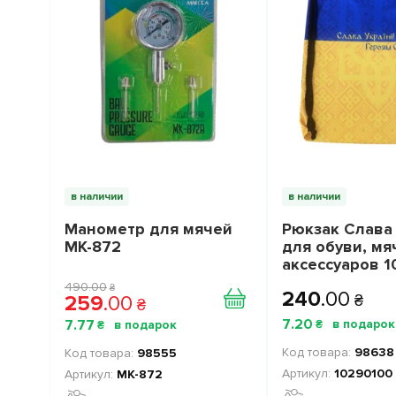
в наличии
в наличии
Манометр для мячей
Рюкзак Слава
МК-872
для обуви, мя
аксессуаров 
цвет: желто-с
490
.
00
₴
240
.
00
259
.
00
₴
₴
7
.
20
7
.
77
₴
₴
98638
98555
10290100
МК-872