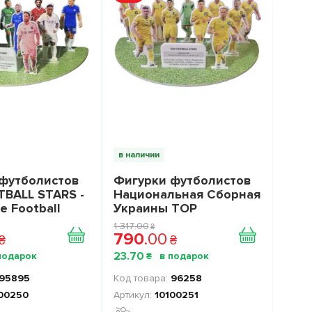
в наличии
футболистов
Фигурки футболистов
BALL STARS -
Национальная Сборная
e Football
Украины TOP
ection 1
FOOTBALL STARS
1 317
.
00
₴
0
Collection 2 10100251
790
.
00
₴
₴
23
.
70
₴
95895
96258
00250
10100251