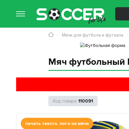
Мячи для футбола и футзала
Мяч футбольный F
110091
печать текста, лого на мячи