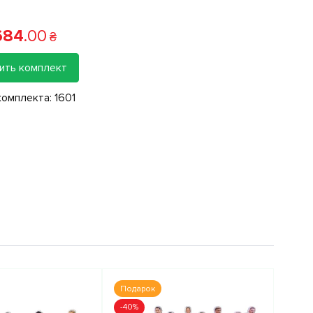
684
.
00
₴
ить комплект
комплекта:
1601
Подарок
-40%