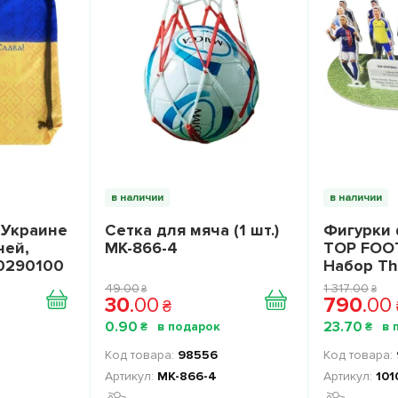
в наличии
в наличии
 Украине
Сетка для мяча (1 шт.)
Фигурки 
чей,
МК-866-4
TOP FOOT
10290100
Набор Th
иний
Stars Coll
49
.
00
1 317
.
00
₴
₴
1010025
30
.
00
790
.
00
₴
0
.
90
23
.
70
₴
₴
98556
МК-866-4
101