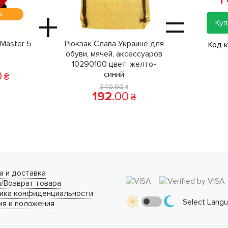
+
=
м
Куп
Master 5
Рюкзак Слава Украине для
Код 
обуви, мячей, аксессуаров
10290100 цвет: желто-
0
синий
₴
240
.
00
₴
192
.
00
₴
а и доставка
/Возврат товара
ика конфиденциальности
Select Lang
ия и положения