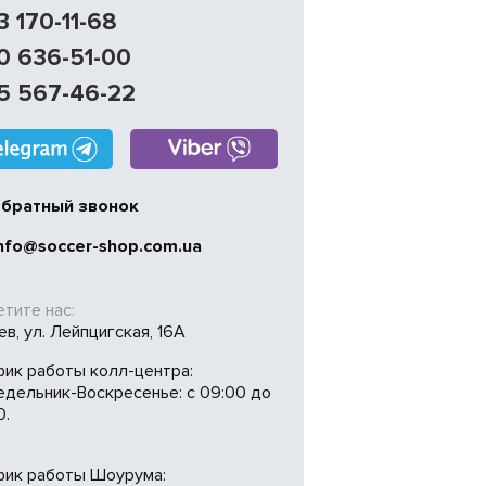
3 170-11-68
0 636-51-00
5 567-46-22
братный звонок
nfo@soccer-shop.com.ua
тите нас:
иев, ул. Лейпцигская, 16А
фик работы колл-центра:
едельник-Воскресенье: с 09:00 до
0.
фик работы Шоурума: