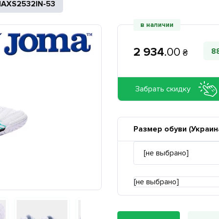
AXS2532IN-53
в наличии
2 934
.
00
8
₴
Забрать скидку
Размер обуви (Украин
[не выбрано]