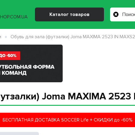
Каталог товаров
и
Обувь для зала (футзалки) Joma MAXIMA 2523 IN MAXS
футзалки) Joma MAXIMA 2523
БЕСПЛАТНАЯ ДОСТАВКА SOCCER Life + СКИДКИ до -60%