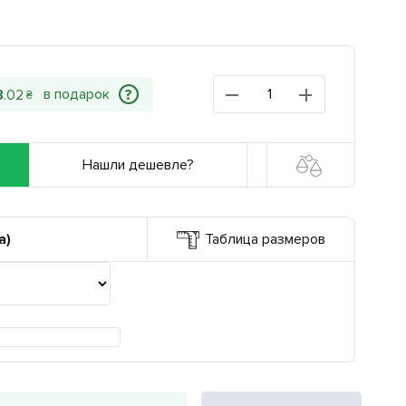
?
8
.
02
₴
Нашли дешевле?
а)
Таблица размеров