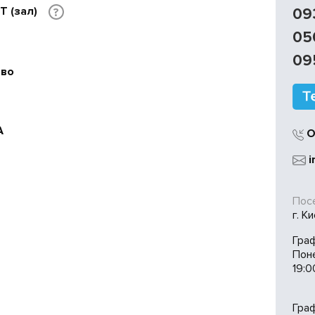
 IT (зал)
09
?
05
09
ево
A
О
i
Посе
г. К
Гра
Пон
19:0
Гра