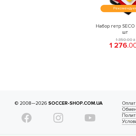
Рекомендуе
Набор гетр SECO 
шт
1 350
.
00
₴
1 276
.
0
© 2008—2026
SOCCER-SHOP.COM.UA
Оплат
Обмен
Полит
Услов