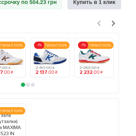
ссрочку по 504.23 грн
Купить в 1 клик
-1%
-1%
ГИНАЛ 100%
ОРИГИНАЛ 100%
ОРИГИНАЛ 100%
ОРИГ
7
.
00
2 157
.
00
2 253
.
00
₴
₴
₴
37
.
00
2 137
.
00
2 232
.
00
2 29
₴
₴
₴
ГИНАЛ 100%