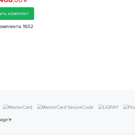
₴
ить комплект
комплекта:
1602
uage
▼