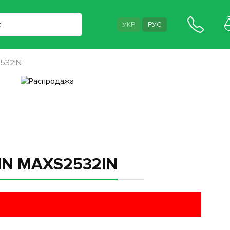
УКР
РУС
2532IN
 IN MAXS2532IN