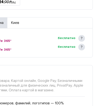
34
.
00
₴
на
Киев
бесплатно
fe 365*
бесплатно
fe 365*
овара, Картой онлайн, Google Pay, Безналичными
езналичный для физических лиц, PrivatPay, Apple
тями, Оплата картой в магазине.
номеров, фамилий, логотипов — 100%