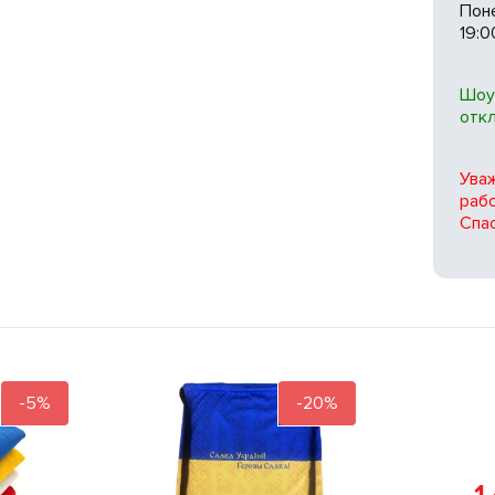
Поне
19:0
Шоу
отк
Ува
рабо
Спас
-5%
-20%
1