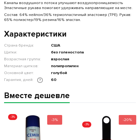
Каналы воздушного потока улучшают воздухопроницаемость
Эластичные рукава помогают удерживать направляющие на месте.
Состав: 64% нейлон/36% термопластичный эластомер (TPE). Рукав:
65% полиэстер/19% резина/16% эластан.
Характеристики
Страна бренда:
США
Щитки:
без голеностопа
Возрастная группа:
взрослая
Материал щитков:
полипропилен
Основной цвет:
голубой
Гарантия, дней:
60
?
Вместе дешевле
-3%
-3%
-20%
-3%