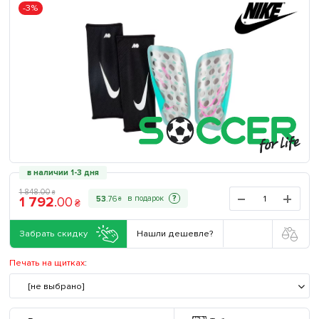
-3%
в наличии 1-3 дня
1 848
.
00
₴
1 792
.
00
?
53
.
76
₴
₴
Забрать скидку
Нашли дешевле?
Печать на щитках
:
[не выбрано]