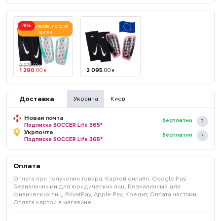
-46%
печать текста, лого на
щитки
2 375
.
00
₴
1 290
.
00
2 095
.
00
₴
₴
Доставка
Украина
Киев
Новая почта
бесплатно
Подписка SOCCER Life 365*
Укрпочта
бесплатно
Подписка SOCCER Life 365*
Оплата
Оплата при получении товара, Картой онлайн, Google Pay,
Безналичными для юридических лиц, Безналичный для
физических лиц, PrivatPay, Apple Pay, Кредит, Оплата частями,
Оплата картой в магазине.