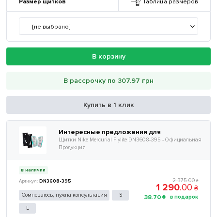
Размер щитков
Таблица размеров
[не выбрано]
В корзину
В рассрочку по 307.97 грн
Купить в 1 клик
Интересные предложения для
Щитки Nike Mercurial Flylite DN3608-395 - Официальная
Продукция
в наличии
2 375
.
00
DN3608-395
₴
1 290
.
00
₴
Сомневаюсь, нужна консультация
S
38
.
70
₴
L