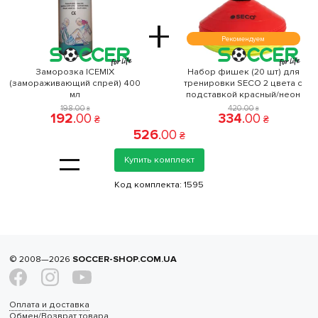
+
Рекомендуем
Заморозка ICEMIX
Набор фишек (20 шт) для
(замораживающий спрей) 400
тренировки SECO 2 цвета с
мл
подставкой красный/неон
198
.
00
420
.
00
₴
₴
192
.
00
334
.
00
₴
₴
526
.
00
₴
=
Купить комплект
Код комплекта:
1595
© 2008—2026
SOCCER-SHOP.COM.UA
Оплата и доставка
Обмен/Возврат товара