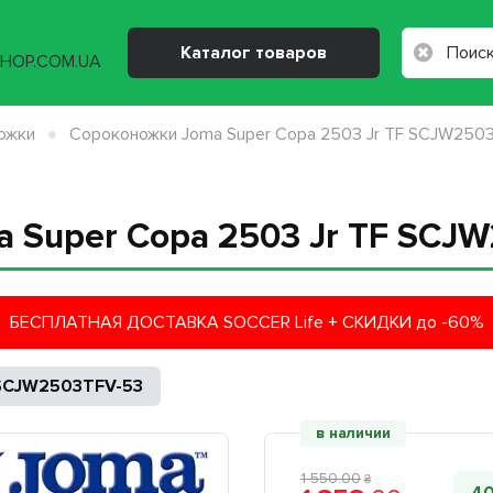
Каталог товаров
ожки
Сороконожки Joma Super Copa 2503 Jr TF SCJW250
 Super Copa 2503 Jr TF SCJ
БЕСПЛАТНАЯ ДОСТАВКА SOCCER Life + СКИДКИ до -60%
SCJW2503TFV-53
в наличии
1 550
.
00
₴