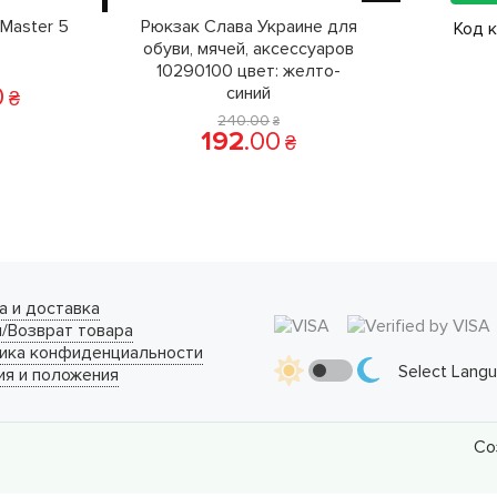
Master 5
Рюкзак Слава Украине для
Код 
обуви, мячей, аксессуаров
10290100 цвет: желто-
0
синий
₴
240
.
00
₴
192
.
00
₴
а и доставка
/Возврат товара
ика конфиденциальности
Select Lang
ия и положения
Со