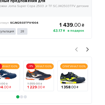
сные предложения для
жки Joma Super Copa 2503 Jr TF SCJW2503TFV детские
SCJW2503TFV-1004
1 439
.
00
₴
43
.
17
₴
ультация
28
%
-9%
ГИНАЛ 100%
ОРИГИНАЛ 100%
ОРИГИНАЛ 100%
ОРИГ
1
.
00
1 355
.
00
₴
₴
94
.
00
1 229
.
00
1 358
.
00
1 318
.
₴
₴
₴