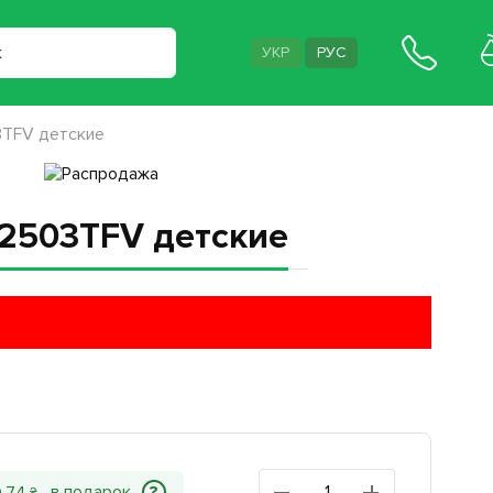
УКР
РУС
3TFV детские
W2503TFV детские