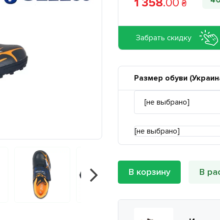
4
1 358
.
00
₴
Забрать скидку
Размер обуви (Украин
[не выбрано]
В корзину
В ра