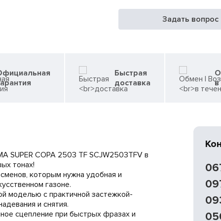
Задать вопрос
Официальная
Быстрая
О
гарантия
доставка
в
Ко
MA SUPER COPA 2503 TF SCJW2503TFV в
ых тонах!
06
сменов, которым нужна удобная и
09
кусственном газоне.
ой моделью с практичной застежкой-
09
надевания и снятия.
чное сцепление при быстрых фразах и
05