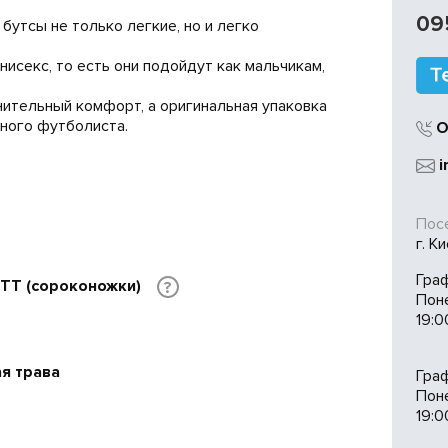
09
бутсы не только легкие, но и легко
нисекс, то есть они подойдут как мальчикам,
нительный комфорт, а оригинальная упаковка
ного футболиста.
О
i
Посе
г. К
Гра
, TT (сороконожки)
?
Пон
19:0
ая трава
Гра
Поне
19:0