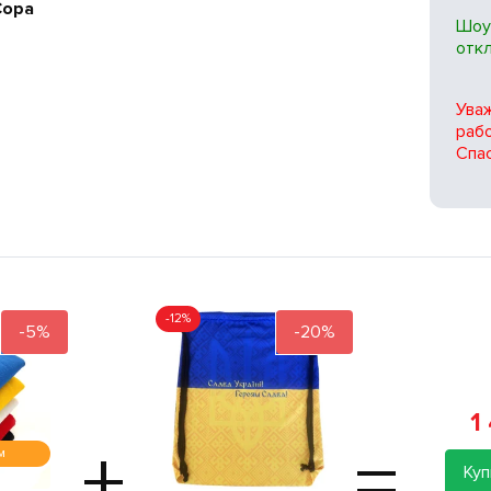
Copa
Шоу
отк
Ува
рабо
Спас
-12%
-5%
-20%
1
+
=
м
Куп