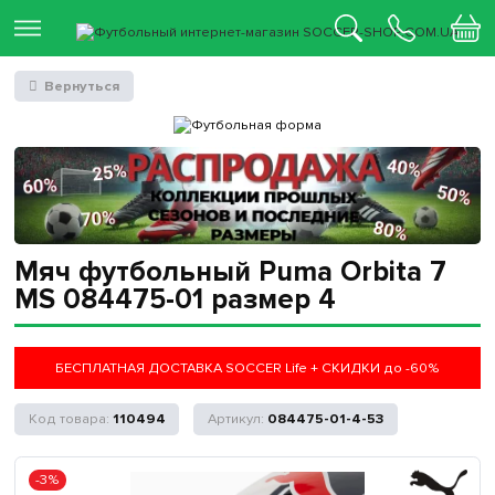
Вернуться
Мяч футбольный Puma Orbita 7
MS 084475-01 размер 4
БЕСПЛАТНАЯ ДОСТАВКА SOCCER Life + СКИДКИ до -60%
110494
084475-01-4-53
-3%