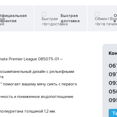
Официальная
Быстрая
О
гарантия
доставка
в
Ко
imate Premier League 085075-01 –
06
и восьмипанельный дизайн с рельефными
09
а.
09
 помогает вашему мячу сиять с первого
05
чность и пониженное водопоглощение.
09
полиуретана толщиной 1,2 мм.