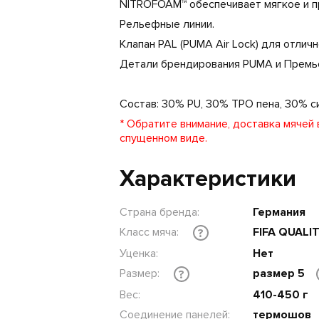
NITROFOAM™ обеспечивает мягкое и п
Рельефные линии.
Клапан PAL (PUMA Air Lock) для отлич
Детали брендирования PUMA и Премь
Состав: 30% PU, 30% TPO пена, 30% с
* Обратите внимание, доставка мячей
спущенном виде.
Характеристики
Страна бренда:
Германия
Класс мяча:
FIFA QUALI
?
Уценка:
Нет
Размер:
размер 5
?
Вес:
410-450 г
Соединение панелей:
термошов