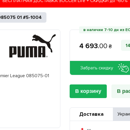
БЕСПЛАТНАЯ ДОСТАВКА SOCCER Life + СКИДКИ до -60%
085075 01 #5-1004
в наличии 7-10 дн из Е
4 693
.
00
1
₴
Забрать скидку
В корзину
В ра
Доставка
Украи