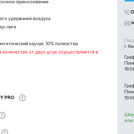
рочное прикосновение
О
ного удержания воздуха
i
ер-лиги
Посе
интетический каучук, 10% полиэстер
г. К
 в количестве от двух штук осуществляется в
Гра
Пон
19:0
Гра
Поне
TY PRO
19:0
?
Шоу
?
отк
?