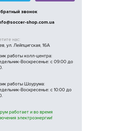
братный звонок
nfo@soccer-shop.com.ua
тите нас:
иев, ул. Лейпцигская, 16А
фик работы колл-центра:
едельник-Воскресенье: с 09:00 до
0.
фик работы Шоурума:
дельник-Воскресенье: с 10:00 до
0.
рум работает и во время
лючения электроэнергии!