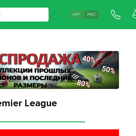
УКР
РУС
emier League