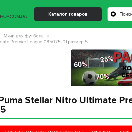
Каталог товаров
Мячи для футбола
timate Premier League 085075-01 размер 5
ma Stellar Nitro Ultimate Pr
 5