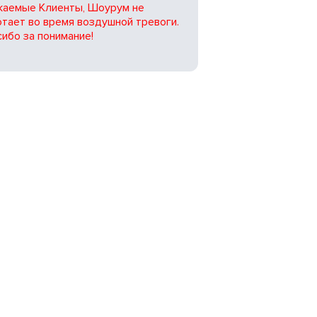
жаемые Клиенты, Шоурум не
тает во время воздушной тревоги.
ибо за понимание!