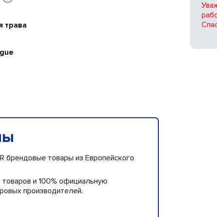
Ува
рабо
Спас
я трава
ague
пы
R брендовые товары из Европейского
о товаров и 100% официальную
ровых производителей.