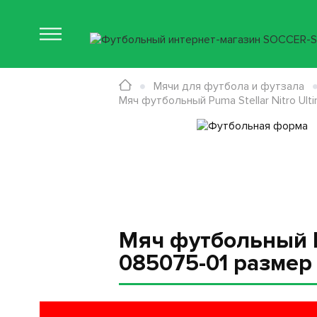
Мячи для футбола и футзала
Мяч футбольный Puma Stellar Nitro Ul
Мяч футбольный Pu
085075-01 размер