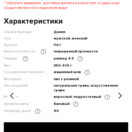
* Обратите внимание, доставка мячей в количестве от двух штук
осуществляется в спущенном виде.
Характеристики
Страна бренда:
Дания
Пол:
мужской, женский
Уценка:
Нет
Износостойкость:
повышенной прочности
?
Размер:
размер 4.5
?
?
Вес:
350-410 г
Соединение панелей:
машинный шов
?
Материал:
пвх с резиной
Тип покрытия:
натуральная трава, искусственная
трава
Возраст:
взрослый, подростковый
?
Уровень мяча:
Базовый
?
Гарантия, дней:
90
?