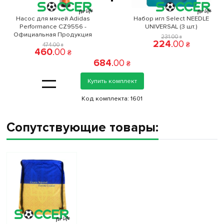
Насос для мячей Adidas
Набор игл Select NEEDLE
Performance CZ9556 -
UNIVERSAL (3 шт.)
Официальная Продукция
231
.
00
₴
224
.
00
₴
474
.
00
₴
460
.
00
₴
684
.
00
₴
=
Купить комплект
Код комплекта:
1601
Сопутствующие товары: