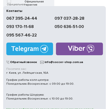
Официальная
гарантия
Контакты
Быстрая
067 395-24-44
097 037-28-28
доставка
093 170-11-68
050 636-51-00
Обмен | Возвращение
в течение 14 дней
095 567-46-22
Работаем
без выходных
Магазины
в Киеве
Обратный звонок
info@soccer-shop.com.ua
Посетите нас:
г. Киев, ул. Лейпцигская, 16А
График работы колл-центра:
Понедельник-Воскресенье: с 09:00 до 19:00.
График работы Шоурума:
Понедельник-Воскресенье: с 10:00 до 19:00.