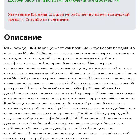
Шоурум работает и во время отключения электроэнергии!
Уважаемые Клиенты, Шоурум не работает во время воздушной
тревоги. Спасибо за понимание!
Описание
Мяч, рожденный на улице, - вот как позиционирует свою продукцию
компания Monta. Действительно, эти спортивные снаряды идеально
подходят для того, чтобы поиграть с друзьями в футбол на
заасфальтированной дворовой площадке. Они покрыты
специальным материалом, напоминающем джинсу, который делает
их очень «липкими» и удобными в обращении. При исполнении финта
мяч Monta буквально приклеивается к ноге. С ним можно выполнять
самые умопомрачительные трюки! Их легко узнать по оригинальной
раскраске. Это не обычный «пятнистый» футбольный мяч. Его
дизайн – это тоже отражение уличной культуры. Драконы, огненные
мотивы и многое другое – спутать этот мяч с другим крайне сложно.
Комбинация покрышки из плотной ткани и бутиловой камеры с
отскоком, как у обычного футбольного мяча, позволяют добиваться
поистине замечательных результатов. Одобрен Международной
федерацией уличного футбола (FISFA). Стандартный размер мяча
для уличного футбола 4.5, т.е. чуть меньше чем для большого
футбола, но больше, чем для футзала. Такой специально
подобранный размер полностью удовлетворяет специфической
технике игры и требуемым игровым навыкам.