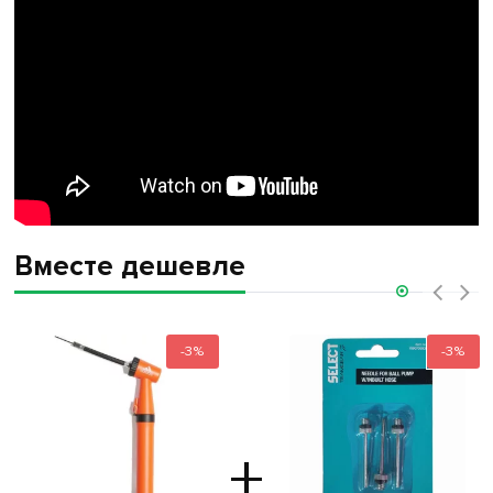
Вместе дешевле
‹
›
-3%
-3%
+