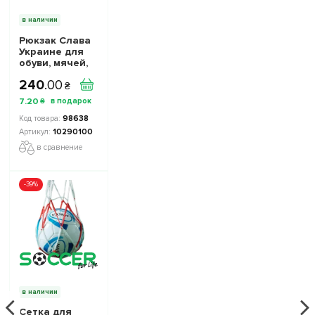
в наличии
Рюкзак Слава
Украине для
обуви, мячей,
аксессуаров
240
.
00
10290100 цвет:
₴
желто-синий
7
.
20
₴
98638
10290100
в сравнение
-39%
в наличии
Сетка для