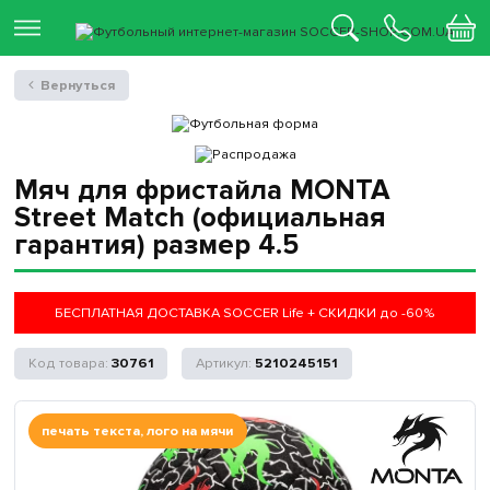
Вернуться
Мяч для фристайла MONTA
Street Match (официальная
гарантия) размер 4.5
БЕСПЛАТНАЯ ДОСТАВКА SOCCER Life + СКИДКИ до -60%
30761
5210245151
печать текста, лого на мячи