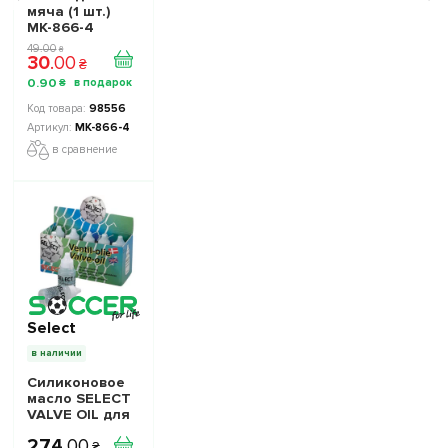
мяча (1 шт.)
МК-866-4
49
.
00
₴
30
.
00
₴
0
.
90
₴
98556
МК-866-4
в сравнение
Select
в наличии
Силиконовое
масло SELECT
VALVE OIL для
мячей
274
.
00
₴