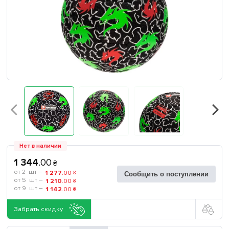
Нет в наличии
1 344
.
00
₴
2
1 277
.
00
₴
Сообщить о поступлении
5
1 210
.
00
₴
9
1 142
.
00
₴
Забрать скидку