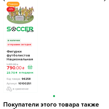
Подарок
-40%
в наличии
отправим сегодня
Фигурки
футболистов
Национальная
Сборная
1 317
.
00
₴
790
.
00
Украины TOP
₴
FOOTBALL
23
.
70
₴
STARS
Collection 2
96258
10100251
10100251
в сравнение
Покупатели этого товара также