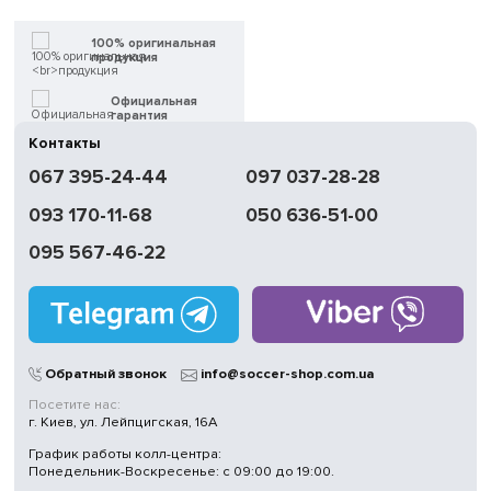
100% оригинальная
продукция
Официальная
гарантия
Контакты
Быстрая
067 395-24-44
097 037-28-28
доставка
093 170-11-68
050 636-51-00
Обмен | Возвращение
в течение 14 дней
095 567-46-22
Работаем
без выходных
Магазины
в Киеве
Обратный звонок
info@soccer-shop.com.ua
Посетите нас:
г. Киев, ул. Лейпцигская, 16А
График работы колл-центра:
Понедельник-Воскресенье: с 09:00 до 19:00.