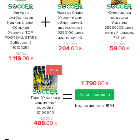
Фигурки
Рюкзак Слава
Сувенирная
+
футболистов
Украине для
подушка
Национальная
обуви, мячей,
Украина
Сборная
аксессуаров
25360203 цвет:
Украины TOP
10290100 цвет:
желтый, размер
FOOTBALL STARS
желто-синий
7x7 см
Collection 2
240
.
00
70
.
00
₴
₴
204
.
00
59
.
00
10100251
₴
₴
1 317
.
00
₴
1 119
.
00
₴
-15%
1 790
.
00
₴
=
Купить комплект
Пазл Украина в
фирменной
Код комплекта:
1594
коробке
10100540
480
.
00
₴
408
.
00
₴