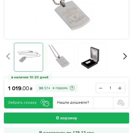
в наличии 10-20 дней
1 019
.
00
?
30
.
57
₴
₴
Забрать скидку
Нашли дешевле?
В корзину
В рассрочку по 175.12 грн