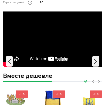
Гарантия, дней:
180
?
Вместе дешевле
‹
›
-15%
-15%
-16%