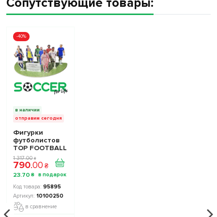
Сопутствующие товары:
-40%
в наличии
отправим сегодня
Фигурки
футболистов
TOP FOOTBALL
STARS - Набор
1 317
.
00
₴
790
.
00
The Football
₴
Stars
23
.
70
₴
Collection 1
10100250
95895
10100250
в сравнение