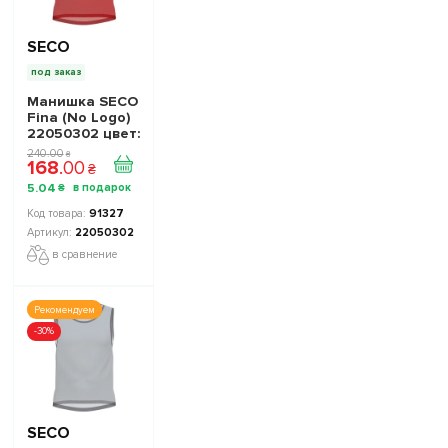
SECO
под заказ
Манишка SECO
Fina (No Logo)
22050302 цвет:
красный
240
.
00
₴
168
.
00
₴
5
.
04
₴
91327
22050302
в сравнение
Рекомендуем
-30%
SECO