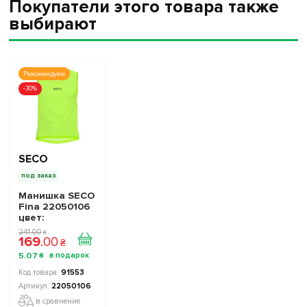
Покупатели этого товара также
выбирают
Рекомендуем
-30%
SECO
под заказ
Манишка SECO
Fina 22050106
цвет:
кислотный
241
.
00
₴
169
.
00
неон
₴
5
.
07
₴
91553
22050106
в сравнение