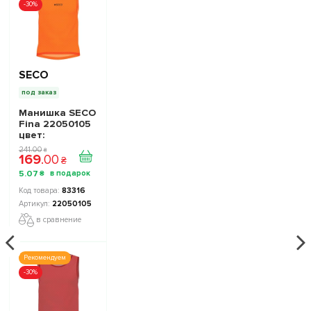
-30%
SECO
под заказ
Манишка SECO
Fina 22050105
цвет:
оранжевая
241
.
00
₴
169
.
00
кислота
₴
5
.
07
₴
83316
22050105
в сравнение
Рекомендуем
-30%