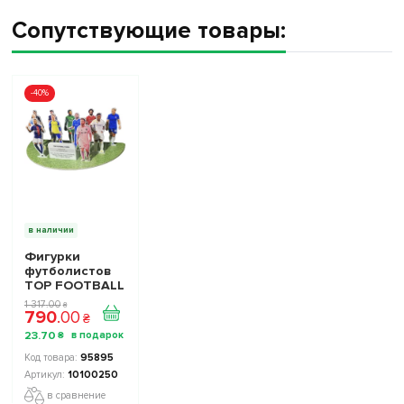
Сопутствующие товары:
-40%
в наличии
Фигурки
футболистов
TOP FOOTBALL
STARS - Набор
1 317
.
00
₴
790
.
00
The Football
₴
Stars
23
.
70
₴
Collection 1
10100250
95895
10100250
в сравнение