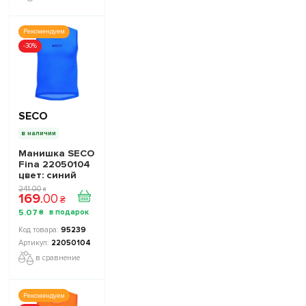
Рекомендуем
-30%
SECO
в наличии
Манишка SECO
Fina 22050104
цвет: синий
241
.
00
₴
169
.
00
₴
5
.
07
₴
95239
22050104
в сравнение
Рекомендуем