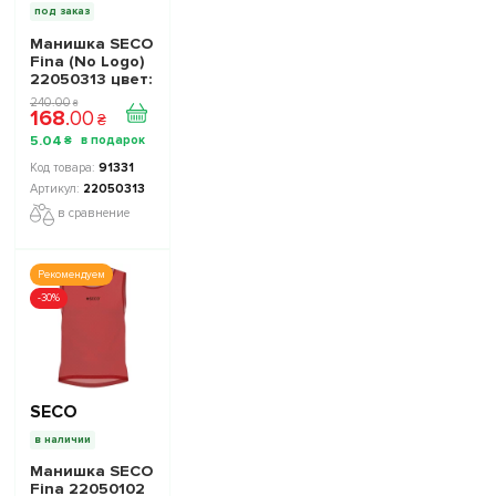
под заказ
Манишка SECO
Fina (No Logo)
22050313 цвет:
серый
240
.
00
₴
168
.
00
₴
5
.
04
₴
91331
22050313
в сравнение
Рекомендуем
-30%
SECO
в наличии
Манишка SECO
Fina 22050102