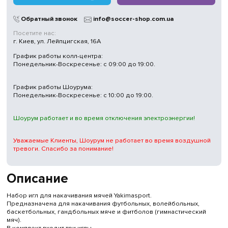
Магазины
в Киеве
Обратный звонок
info@soccer-shop.com.ua
Посетите нас:
г. Киев, ул. Лейпцигская, 16А
График работы колл-центра:
Понедельник-Воскресенье: с 09:00 до 19:00.
График работы Шоурума:
Понедельник-Воскресенье: с 10:00 до 19:00.
Шоурум работает и во время отключения электроэнергии!
Уважаемые Клиенты, Шоурум не работает во время воздушной
тревоги. Спасибо за понимание!
Описание
Набор игл для накачивания мячей Yakimasport.
Предназначена для накачивания футбольных, волейбольных,
баскетбольных, гандбольных мяче и фитболов (гимнастический
мяч).