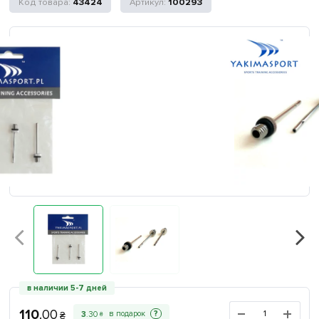
43424
100293
в наличии 5-7 дней
110
.
00
?
3
.
30
₴
₴