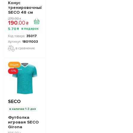
Конус
тренировочный
SECO 48 см
цвет: красный
270
.
00
₴
190
.
00
₴
5
.
70
₴
35017
18011003
в сравнение
Акция
-51%
SECO
в наличии 1-3 дня
Футболка
игровая SECO
Girona
22224217 цвет: