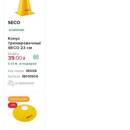
SECO
в наличии
Конус
тренировочный
SECO 23 см
цвет: желтый
55
.
00
₴
39
.
00
₴
1
.
17
₴
35006
18010504
в сравнение
Рекомендуем
-16%