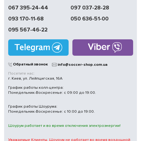
Быстрая
067 395-24-44
097 037-28-28
доставка
093 170-11-68
050 636-51-00
Обмен | Возвращение
в течение 14 дней
095 567-46-22
Работаем
без выходных
Магазины
в Киеве
Обратный звонок
info@soccer-shop.com.ua
Посетите нас:
г. Киев, ул. Лейпцигская, 16А
График работы колл-центра:
Понедельник-Воскресенье: с 09:00 до 19:00.
График работы Шоурума:
Понедельник-Воскресенье: с 10:00 до 19:00.
Шоурум работает и во время отключения электроэнергии!
Уважаемые Клиенты, Шоурум не работает во время воздушной