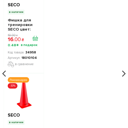
SECO
в наличии
Фишка для
тренировки
SECO цвет:
желтый
19
.
00
₴
16
.
00
₴
0
.
48
₴
34958
18010104
в сравнение
Рекомендуем
-30%
SECO
в наличии