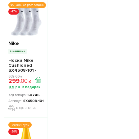
Финальная распродажа
-47%
Nike
в наличии
Носки Nike
Cushioned
SX4508-101 -
Официальная
569
.
00
₴
299
.
00
Продукция
₴
8
.
97
₴
50746
SX4508-101
в сравнение
Рекомендуем
-29%