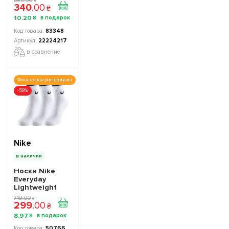
695
.
00
₴
340
.
00
бирюзовый
₴
10
.
20
₴
83348
22224217
в сравнение
Финальная распродажа
-58%
Nike
в наличии
Носки Nike
Everyday
Lightweight
SX7677-100 -
719
.
00
₴
299
.
00
Официальная
₴
Продукция
8
.
97
₴
50766