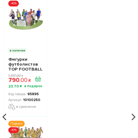
-40%
в наличии
Фигурки
футболистов
TOP FOOTBALL
STARS - Набор
1 317
.
00
₴
790
.
00
The Football
₴
Stars
23
.
70
₴
Collection 1
10100250
95895
10100250
в сравнение
Подарок
-40%