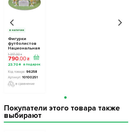
в наличии
Фигурки
футболистов
Национальная
Сборная
1 317
.
00
₴
790
.
00
Украины TOP
₴
FOOTBALL
23
.
70
₴
STARS
Collection 2
96258
10100251
10100251
в сравнение
Покупатели этого товара также
выбирают