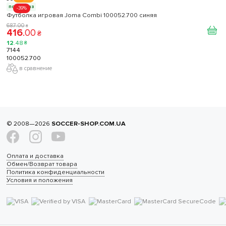
под заказ
-39%
Футболка игровая Joma Combi 100052.700 синяя
687
.
00
₴
416
.
00
₴
12
.
48
₴
7144
100052.700
в сравнение
© 2008—2026
SOCCER-SHOP.COM.UA
Оплата и доставка
Обмен/Возврат товара
Политика конфиденциальности
Условия и положения