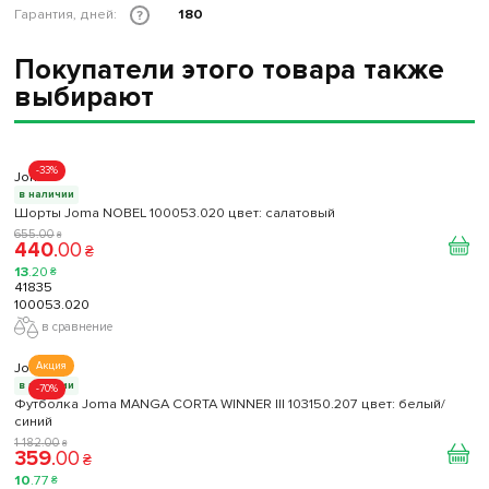
Гарантия, дней:
180
?
Покупатели этого товара также
выбирают
-33%
Joma
в наличии
Шорты Joma NOBEL 100053.020 цвет: салатовый
655
.
00
₴
440
.
00
₴
13
.
20
₴
41835
100053.020
в сравнение
Joma
Акция
в наличии
-70%
Футболка Joma MANGA CORTA WINNER III 103150.207 цвет: белый/
синий
1 182
.
00
₴
359
.
00
₴
10
.
77
₴