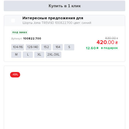
Купить в 1 клик
Интересные предложения для
Шорты Joma TREVISO 100822.700 цвет: синий
под заказ
830
.
00
100822.700
₴
420
.
00
₴
104-116
128-140
152
164
S
12
.
60
₴
M
L
XL
2XL-3XL
-49%