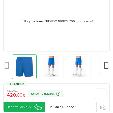
в наличии
624
.
00
₴
420
.
00
?
12
.
60
₴
₴
Забрать скидку
Нашли дешевле?