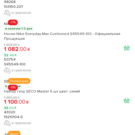
98268
103150.207
в сравнение
-17%
Nike
в наличии 1-3 дня
Носки Nike Everyday Max Cushioned SX5549-100 - Официальная
Продукция
1 308
.
00
₴
1 082
.
00
₴
32
.
46
₴
50754
SX5549-100
в сравнение
SECO
Рекомендуем
в наличии
-19%
Набор гетр SECO Master 5 шт цвет: синий
1 350
.
00
₴
1 100
.
00
₴
33
.
00
₴
43020
19210104-5
в сравнение
Joma
Акция