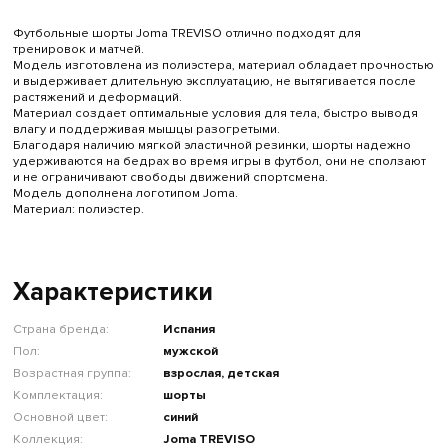
Футбольные шорты Joma TREVISO отлично подходят для
тренировок и матчей.
Модель изготовлена из полиэстера, материал обладает прочностью
и выдерживает длительную эксплуатацию, не вытягивается после
растяжений и деформаций.
Материал создает оптимальные условия для тела, быстро выводя
влагу и поддерживая мышцы разогретыми.
Благодаря наличию мягкой эластичной резинки, шорты надежно
удерживаются на бедрах во время игры в футбол, они не сползают
и не ограничивают свободы движений спортсмена.
Модель дополнена логотипом Joma.
Материал: полиэстер.
Характеристики
Страна бренда:
Испания
Пол:
мужской
Возрастная группа:
взрослая, детская
Комплектация:
шорты
Основной цвет:
синий
Коллекция:
Joma TREVISO