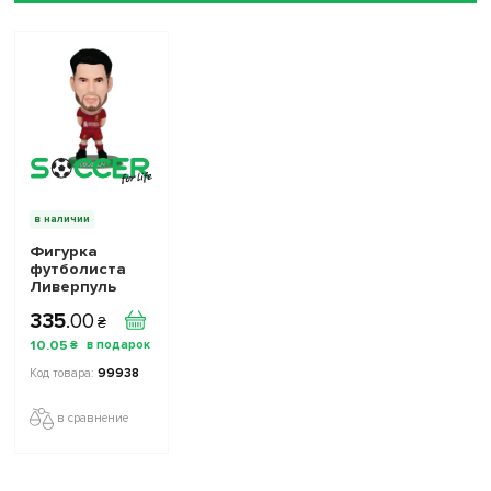
в наличии
Фигурка
футболиста
Ливерпуль
Liverpool FC
335
.
00
SoccerStarz
₴
Szoboszlai
10
.
05
₴
Собослай
99938
в сравнение