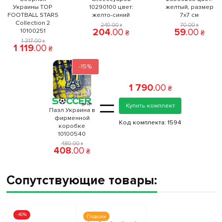
Украины TOP
10290100 цвет:
желтый, размер
FOOTBALL STARS
желто-синий
7x7 см
Collection 2
240
.
00
70
.
00
₴
₴
204
.
00
59
.
00
10100251
₴
₴
1 317
.
00
₴
1 119
.
00
₴
-15%
1 790
.
00
₴
=
Купить комплект
Пазл Украина в
фирменной
Код комплекта:
1594
коробке
10100540
480
.
00
₴
408
.
00
₴
Сопутствующие товары:
-40%
Подарок