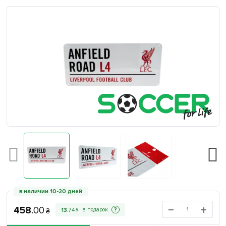
в наличии 10-20 дней
458
.
00
?
13
.
74
₴
₴