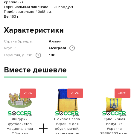
крепления.
Официальный лицензионный продукт.
Приблизительно 40х18 см.
Ве: 163 г.
Характеристики
Страна бренда:
Англия
Клубы:
Liverpool
?
Гарантия, дней:
180
?
Вместе дешевле
-15%
-15%
-16%
Фигурки
Рюкзак Слава
Сувенирная
+
футболистов
Украине для
подушка
Национальная
обуви, мячей,
Украина
Сборная
аксессуаров
25360203 цвет: