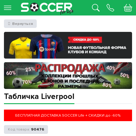
Вернуться
Табличка Liverpool
БЕСПЛАТНАЯ ДОСТАВКА SOCCER Life + СКИДКИ до -60%
90476