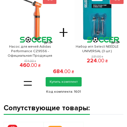
+
Насос для мячей Adidas
Набор игл Select NEEDLE
Performance CZ9556 -
UNIVERSAL (3 шт.)
Официальная Продукция
231
.
00
₴
224
.
00
₴
474
.
00
₴
460
.
00
₴
684
.
00
₴
=
Купить комплект
Код комплекта:
1601
Сопутствующие товары: