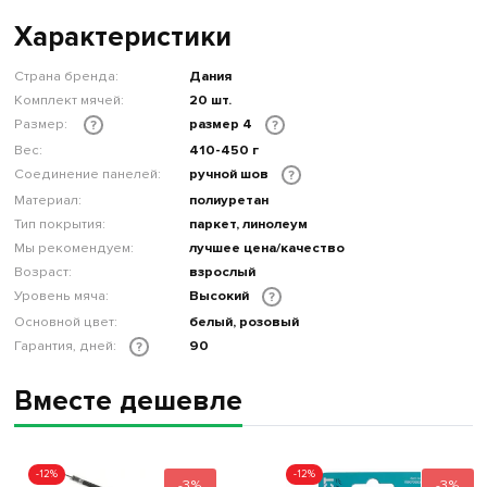
Характеристики
Страна бренда:
Дания
Комплект мячей:
20 шт.
Размер:
размер 4
?
?
Вес:
410-450 г
Соединение панелей:
ручной шов
?
Материал:
полиуретан
Тип покрытия:
паркет, линолеум
Мы рекомендуем:
лучшее цена/качество
Возраст:
взрослый
Уровень мяча:
Высокий
?
Основной цвет:
белый, розовый
Гарантия, дней:
90
?
Вместе дешевле
-12%
-12%
-3%
-3%