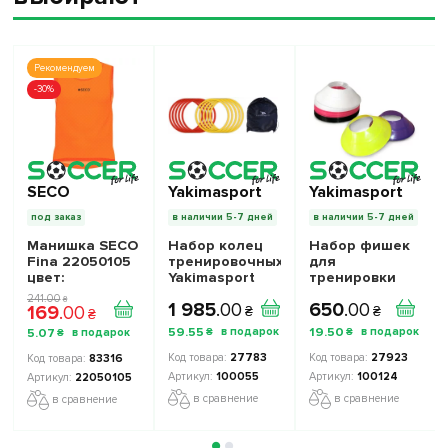
Рекомендуем
-30%
SECO
Yakimasport
Yakimasport
под заказ
в наличии 5-7 дней
в наличии 5-7 дней
Манишка SECO
Набор колец
Набор фишек
Fina 22050105
тренировочных
для
цвет:
Yakimasport
тренировки
оранжевая
100055 12шт. +
Mini
241
.
00
₴
1 985
.
00
650
.
00
169
.
00
кислота
сумка
Yakimasport
₴
₴
₴
100124
59
.
55
19
.
50
5
.
07
₴
₴
₴
27783
27923
83316
100055
100124
22050105
в сравнение
в сравнение
в сравнение