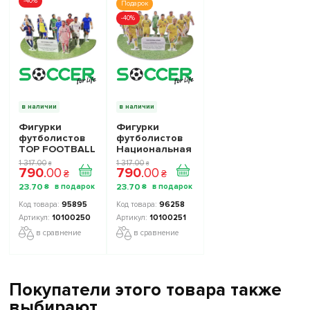
-40%
Подарок
-40%
в наличии
в наличии
Фигурки
Фигурки
футболистов
футболистов
TOP FOOTBALL
Национальная
STARS - Набор
Сборная
1 317
.
00
1 317
.
00
₴
₴
790
.
00
790
.
00
The Football
Украины TOP
₴
₴
Stars
FOOTBALL
23
.
70
23
.
70
₴
₴
Collection 1
STARS
10100250
Collection 2
95895
96258
10100251
10100250
10100251
в сравнение
в сравнение
Покупатели этого товара также
выбирают